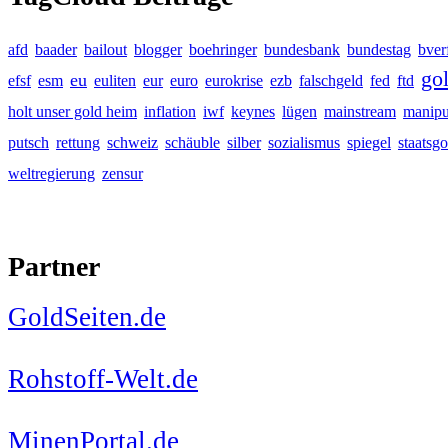
afd
baader
bailout
blogger
boehringer
bundesbank
bundestag
bver
go
eu
efsf
esm
euliten
eur
euro
eurokrise
ezb
falschgeld
fed
ftd
holt unser gold heim
inflation
iwf
keynes
lügen
mainstream
manipu
putsch
rettung
schweiz
schäuble
silber
sozialismus
spiegel
staatsgo
weltregierung
zensur
Partner
GoldSeiten.de
Rohstoff-Welt.de
MinenPortal.de