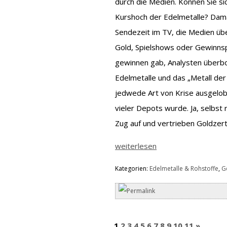
durch die Medien. Können Sie si
Kurshoch der Edelmetalle? Dama
Sendezeit im TV, die Medien übe
Gold, Spielshows oder Gewinnsp
gewinnen gab, Analysten überbo
Edelmetalle und das „Metall der
jedwede Art von Krise ausgelobt
vieler Depots wurde. Ja, selbst
Zug auf und vertrieben Goldzert
weiterlesen
Kategorien:
Edelmetalle & Rohstoffe
,
G
1
2
3
4
5
6
7
8
9
10
11
»