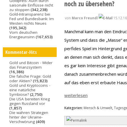
Goldpreis: Auch durch
noch zu übersehen?
saisonale Einflüsse nicht
zu stoppen
(342,238)
Gold-Intransparenz bei
von
Marco Freundl
15.12.16
Fed und Bundesbank: Im
Westen nichts Neues
(195,342)
Manchmal kann man den Eindruck
Vom deutschen
Energieunsinn
(167,653)
System und dass die „Masse“ en
perfides Spiel im Hintergrund g
Kommentar-Hits
an denen man sich denkt, dass
Gold und Bitcoin - Wider
es gar kein Interesse gibt genau
das Finanzsystem
(16,386)
danach zusammenbrechen würde.
Die falsche Frage: Gold
oder Aktien?
(15,823)
auf das eben erst erbaute Hau
Gold und Kryptocoins -
eine natürliche
Symbiose?
(2,750)
weiterlesen
Die USA bereiten Krieg
gegen Russland vor
(1,857)
Kategorien:
Mensch & Umwelt
,
Tagesg
Die wahren Strategen
hinter der Ukraine-
Verschwörung
(409)