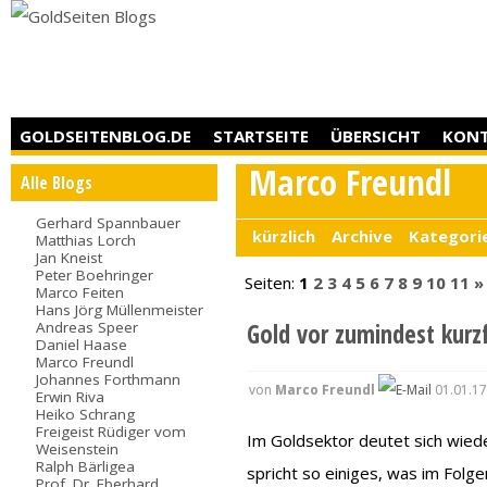
GOLDSEITENBLOG.DE
STARTSEITE
ÜBERSICHT
KON
Marco Freundl
Alle Blogs
Gerhard Spannbauer
kürzlich
Archive
Kategori
Matthias Lorch
Jan Kneist
Peter Boehringer
Seiten:
1
2
3
4
5
6
7
8
9
10
11
»
Marco Feiten
Hans Jörg Müllenmeister
Andreas Speer
Gold vor zumindest kurz
Daniel Haase
Marco Freundl
Johannes Forthmann
von
Marco Freundl
01.01.17
Erwin Riva
Heiko Schrang
Freigeist Rüdiger vom
Im Goldsektor deutet sich wiede
Weisenstein
Ralph Bärligea
spricht so einiges, was im Folge
Prof. Dr. Eberhard