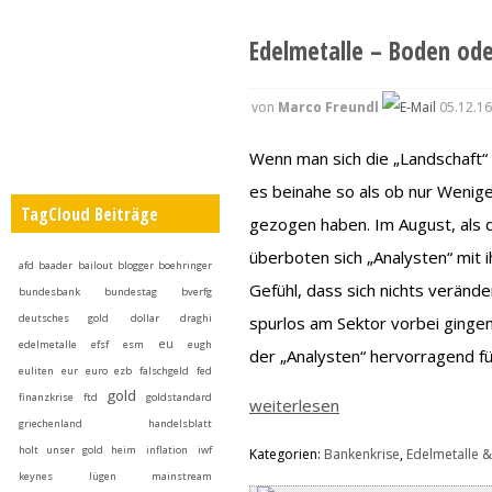
Edelmetalle – Boden ode
von
Marco Freundl
05.12.16
Wenn man sich die „Landschaft“ 
es beinahe so als ob nur Wenig
TagCloud Beiträge
gezogen haben. Im August, als d
überboten sich „Analysten“ mit 
afd
baader
bailout
blogger
boehringer
Gefühl, dass sich nichts veränd
bundesbank
bundestag
bverfg
deutsches gold
dollar
draghi
spurlos am Sektor vorbei ginge
eu
edelmetalle
efsf
esm
eugh
der „Analysten“ hervorragend fü
euliten
eur
euro
ezb
falschgeld
fed
gold
finanzkrise
ftd
goldstandard
weiterlesen
griechenland
handelsblatt
holt unser gold heim
inflation
iwf
Kategorien:
Bankenkrise
,
Edelmetalle &
keynes
lügen
mainstream