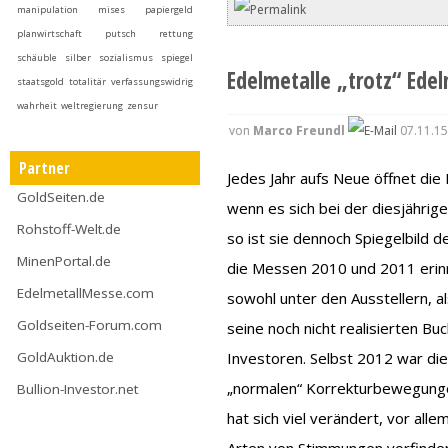
manipulation
mises
papiergeld
planwirtschaft
putsch
rettung
schäuble
silber
sozialismus
spiegel
Edelmetalle „trotz“ Ede
staatsgold
totalitär
verfassungswidrig
wahrheit
weltregierung
zensur
von
Marco Freundl
07.11.15
Partner
Jedes Jahr aufs Neue öffnet die
GoldSeiten.de
wenn es sich bei der diesjähr
Rohstoff-Welt.de
so ist sie dennoch Spiegelbild d
MinenPortal.de
die Messen 2010 und 2011 erin
EdelmetallMesse.com
sowohl unter den Ausstellern, a
Goldseiten-Forum.com
seine noch nicht realisierten B
Investoren. Selbst 2012 war die
GoldAuktion.de
„normalen“ Korrekturbewegunge
Bullion-Investor.net
hat sich viel verändert, vor al
Arten von Stimmungen vorfinde