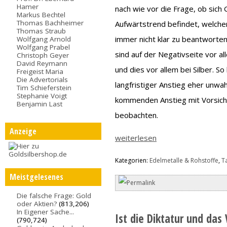
Hamer
nach wie vor die Frage, ob sich G
Markus Bechtel
Thomas Bachheimer
Aufwärtstrend befindet, welcher
Thomas Straub
immer nicht klar zu beantworten
Wolfgang Arnold
Wolfgang Prabel
sind auf der Negativseite vor 
Christoph Geyer
David Reymann
und dies vor allem bei Silber. So
Freigeist Maria
Die Advertorials
langfristiger Anstieg eher unwa
Tim Schieferstein
Stephanie Voigt
kommenden Anstieg mit Vorsich
Benjamin Last
beobachten.
Anzeige
weiterlesen
Kategorien:
Edelmetalle & Rohstoffe
,
T
Meistgelesenes
Die falsche Frage: Gold
oder Aktien?
(813,206)
In Eigener Sache...
Ist die Diktatur und das
(790,724)