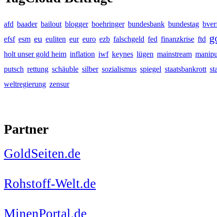
afd
baader
bailout
blogger
boehringer
bundesbank
bundestag
bver
g
eu
efsf
esm
euliten
eur
euro
ezb
falschgeld
fed
finanzkrise
ftd
holt unser gold heim
inflation
iwf
keynes
lügen
mainstream
manipu
putsch
rettung
schäuble
silber
sozialismus
spiegel
staatsbankrott
st
weltregierung
zensur
Partner
GoldSeiten.de
Rohstoff-Welt.de
MinenPortal.de