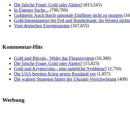
Die falsche Frage: Gold oder Aktien?
(813,245)
In Eigener Sache...
(790,769)
Goldpreis: Auch durch saisonale Einflüsse nicht zu stoppen
(34
Gold-Intransparenz bei Fed und Bundesbank: Im Westen nicht
Vom deutschen Energieunsinn
(167,655)
Kommentar-Hits
Gold und Bitcoin - Wider das Finanzsystem
(16,386)
Die falsche Frage: Gold oder Aktien?
(15,823)
Gold und Kryptocoins - eine natürliche Symbiose?
(2,750)
Die USA bereiten Krieg gegen Russland vor
(1,857)
Die wahren Strategen hinter der Ukraine-Verschwörung
(409)
Werbung