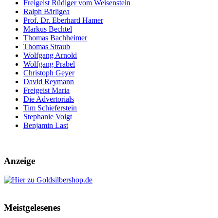
Freigeist Rüdiger vom Weisenstein
Ralph Bärligea
Prof. Dr. Eberhard Hamer
Markus Bechtel
Thomas Bachheimer
Thomas Straub
Wolfgang Arnold
Wolfgang Prabel
Christoph Geyer
David Reymann
Freigeist Maria
Die Advertorials
Tim Schieferstein
Stephanie Voigt
Benjamin Last
Anzeige
Meistgelesenes