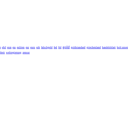
gold
eu
e
efsf
esm
euliten
eur
euro
ezb
falschgeld
fed
ftd
goldstandard
griechenland
handelsblatt
holt unse
heit
weltregierung
zensur