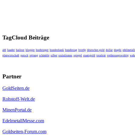
TagCloud Beiträge
afd
baader
bailout
blogger
boehringer
bundesbank
bundestag
bverfg
deutsches gold
dollar
draghi
edelmetall
planwirtschaft
putsch
rettung
schäuble
silber
sozialismus
spiegel
staatsgold
totalitär
verfassungswidrig
wahr
Partner
GoldSeiten.de
Rohstoff-Welt.de
MinenPortal.de
EdelmetallMesse.com
Goldseiten-Forum.com