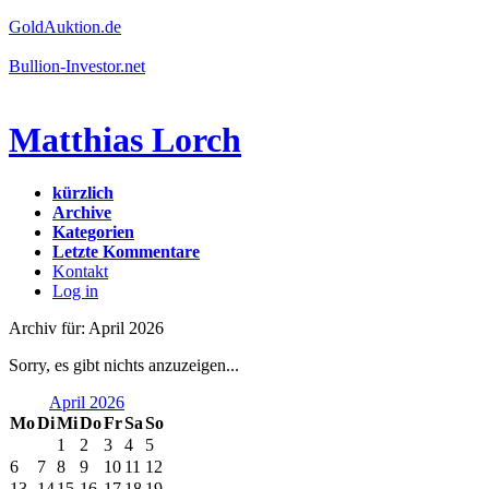
GoldAuktion.de
Bullion-Investor.net
Matthias Lorch
kürzlich
Archive
Kategorien
Letzte Kommentare
Kontakt
Log in
Archiv für: April 2026
Sorry, es gibt nichts anzuzeigen...
April 2026
Mo
Di
Mi
Do
Fr
Sa
So
1
2
3
4
5
6
7
8
9
10
11
12
13
14
15
16
17
18
19