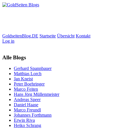
GoldseitenBlog.DE
Startseite
Übersicht
Kontakt
Log in
Alle Blogs
Gerhard Spannbauer
Matthias Lorch
Jan Kneist
Peter Boehringer
Marco Feiten
Hans Jörg Müllenmeister
Andreas Speer
Daniel Haase
Marco Freundl
Johannes Forthmann
Erwin Riva
Heiko Schrang