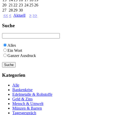
20
21
22
23
24
25
26
27
28
29
30
<<
<
Aktuell
>
>>
Suche
Alles
Ein Wort
Ganzer Ausdruck
Kategorien
Alle
Bankenkrise
Edelmetalle & Rohstoffe
Geld & Zins
Mensch & Umwelt
Münzen & Barren
Tagesgespräch