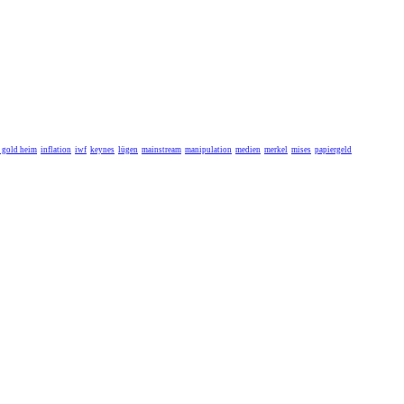
r gold heim
inflation
iwf
keynes
lügen
mainstream
manipulation
medien
merkel
mises
papiergeld