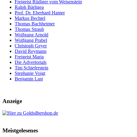
Freigeist Rüdiger vom Weisenstein
Ralph Bärligea
Prof. Dr. Eberhard Hamer
Markus Bechtel
Thomas Bachheimer
Thomas Straub
Wolfgang Arnold
Wolfgang Prabel
Christoph Geyer
David Reymann
Freigeist Maria
Die Advertorials
Tim Schieferstein
Stephanie Voigt
Benjamin Last
Anzeige
Meistgelesenes