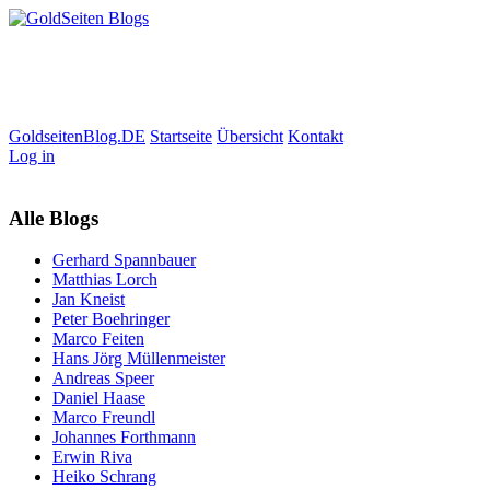
GoldseitenBlog.DE
Startseite
Übersicht
Kontakt
Log in
Alle Blogs
Gerhard Spannbauer
Matthias Lorch
Jan Kneist
Peter Boehringer
Marco Feiten
Hans Jörg Müllenmeister
Andreas Speer
Daniel Haase
Marco Freundl
Johannes Forthmann
Erwin Riva
Heiko Schrang