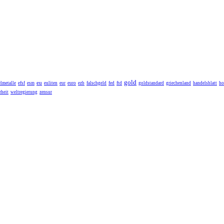
gold
eu
lmetalle
efsf
esm
euliten
eur
euro
ezb
falschgeld
fed
ftd
goldstandard
griechenland
handelsblatt
ho
heit
weltregierung
zensur