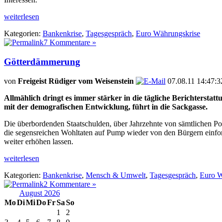
weiterlesen
Kategorien:
Bankenkrise
,
Tagesgespräch
,
Euro Währungskrise
7 Kommentare »
Götterdämmerung
von
Freigeist Rüdiger vom Weisenstein
07.08.11 14:47:3
Allmählich dringt es immer stärker in die tägliche Berichtersta
mit der demografischen Entwicklung, führt in die Sackgasse.
Die überbordenden Staatschulden, über Jahrzehnte von sämtlichen Pol
die segensreichen Wohltaten auf Pump wieder von den Bürgern einforde
weiter erhöhen lassen.
weiterlesen
Kategorien:
Bankenkrise
,
Mensch & Umwelt
,
Tagesgespräch
,
Euro W
2 Kommentare »
August 2026
Mo
Di
Mi
Do
Fr
Sa
So
1
2