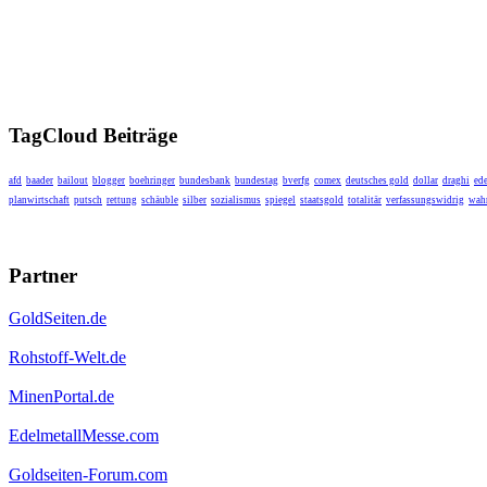
TagCloud Beiträge
afd
baader
bailout
blogger
boehringer
bundesbank
bundestag
bverfg
comex
deutsches gold
dollar
draghi
ede
planwirtschaft
putsch
rettung
schäuble
silber
sozialismus
spiegel
staatsgold
totalitär
verfassungswidrig
wahr
Partner
GoldSeiten.de
Rohstoff-Welt.de
MinenPortal.de
EdelmetallMesse.com
Goldseiten-Forum.com