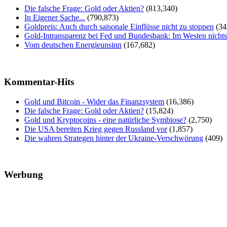
Die falsche Frage: Gold oder Aktien?
(813,340)
In Eigener Sache...
(790,873)
Goldpreis: Auch durch saisonale Einflüsse nicht zu stoppen
(34
Gold-Intransparenz bei Fed und Bundesbank: Im Westen nicht
Vom deutschen Energieunsinn
(167,682)
Kommentar-Hits
Gold und Bitcoin - Wider das Finanzsystem
(16,386)
Die falsche Frage: Gold oder Aktien?
(15,824)
Gold und Kryptocoins - eine natürliche Symbiose?
(2,750)
Die USA bereiten Krieg gegen Russland vor
(1,857)
Die wahren Strategen hinter der Ukraine-Verschwörung
(409)
Werbung