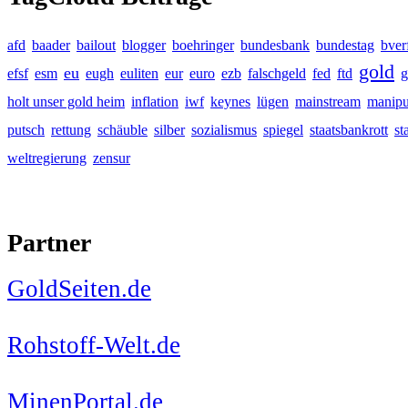
afd
baader
bailout
blogger
boehringer
bundesbank
bundestag
bver
gold
eu
efsf
esm
eugh
euliten
eur
euro
ezb
falschgeld
fed
ftd
g
holt unser gold heim
inflation
iwf
keynes
lügen
mainstream
manipu
putsch
rettung
schäuble
silber
sozialismus
spiegel
staatsbankrott
st
weltregierung
zensur
Partner
GoldSeiten.de
Rohstoff-Welt.de
MinenPortal.de