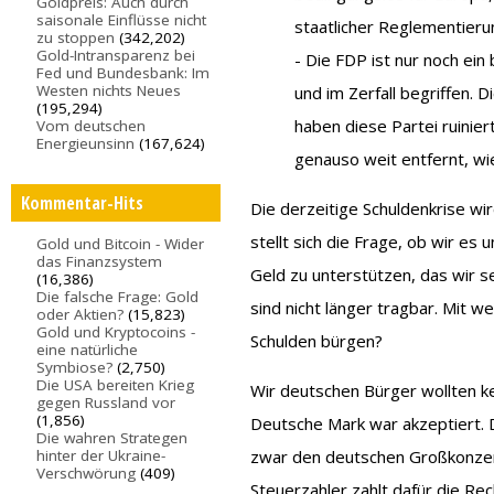
Goldpreis: Auch durch
saisonale Einflüsse nicht
staatlicher Reglementieru
zu stoppen
(342,202)
Gold-Intransparenz bei
- Die FDP ist nur noch e
Fed und Bundesbank: Im
Westen nichts Neues
und im Zerfall begriffen.
(195,294)
haben diese Partei ruinier
Vom deutschen
Energieunsinn
(167,624)
genauso weit entfernt, wie
Kommentar-Hits
Die derzeitige Schuldenkrise wi
stellt sich die Frage, ob wir es
Gold und Bitcoin - Wider
das Finanzsystem
Geld zu unterstützen, das wir s
(16,386)
Die falsche Frage: Gold
sind nicht länger tragbar. Mit w
oder Aktien?
(15,823)
Gold und Kryptocoins -
Schulden bürgen?
eine natürliche
Symbiose?
(2,750)
Die USA bereiten Krieg
Wir deutschen Bürger wollten ke
gegen Russland vor
(1,856)
Deutsche Mark war akzeptiert. 
Die wahren Strategen
hinter der Ukraine-
zwar den deutschen Großkonzern
Verschwörung
(409)
Steuerzahler zahlt dafür die Re