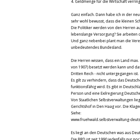
4. Geldmenge für die Wirtschaft verrin
Ganz einfach. Dann habe ich in der neu
sehr wohl bewusst, dass die kleinen S
Die Politiker werden von den Herren a
lebenslange Versorgung? Sie arbeiten d
Und ganz nebenbei plant man die Verei
unbedeutendes Bundesland.
Die Herren wissen, dass ein Land max.
von 1907) besetzt werden kann und das
Dritten Reich - nicht untergegangen ist. 
Es gilt zu verhindern, dass das Deutsc
funktionsfähig wird. Es gibt in Deutsc
Person und eine Exilregierung Deutsche
Von Staatlichen Selbstverwaltungen lie
Gerichtshof in Den Haag vor. Die Kl
Siehe:
www.fruehwald.selbstverwaltung-deut
Es liegt an den Deutschen was aus Deu
Die BRD ist seit 1990 jedenfalls nur no