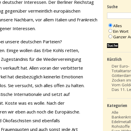
e deutscher Interessen. Der Berliner Reichstag
Suche
ng gegenüber vermeintlich europäischen
unsere Nachbarn, vor allem Italien und Frankreich
Alles
gener Interessen.
Ein Wort
Ganzer A
bei unsere deutschen Parteien?
n. Einige wollen das Erbe Kohls retten,
Kürzlich
 Zugeständnis für die Wiedervereinigung
Der Euro-
 verkauft hat. Allen voran der verbitterte
Totalitari
Götterdä
erkel hat diesbezüglich keinerlei Emotionen
Zocken im 
Vom Gold
os. Sie versucht, sich alles offen zu halten.
Das 11. L
stische Internationale und setzt auf
ät. Koste was es wolle. Nach der
Kategorien
eren wir eben auch noch die Europäische.
Alle
Bankenkri
nd Ökofaschisten sind ebenfalls
Edelmetal
Rohstoffe
 Frauenquoten und auch sonst jede Art
Euro Währ