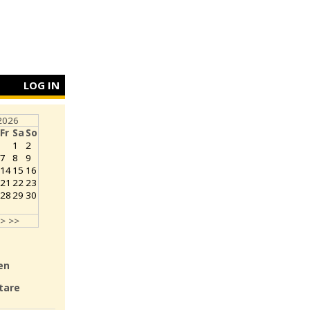
LOG IN
2026
Fr
Sa
So
1
2
7
8
9
14
15
16
21
22
23
28
29
30
>
>>
en
tare