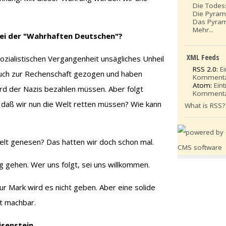
Die Todes
Die Pyram
Das Pyram
Mehr...
tei der "Wahrhaften Deutschen"?
XML Feeds
sozialistischen Vergangenheit unsägliches Unheil
RSS 2.0:
E
auch zur Rechenschaft gezogen und haben
Komment
Atom:
Ein
mord der Nazis bezahlen müssen. Aber folgt
Komment
 daß wir nun die Welt retten müssen? Wie kann
What is RSS?
lt genesen? Das hatten wir doch schon mal.
 gehen. Wer uns folgt, sei uns willkommen.
ur Mark wird es nicht geben. Aber eine solide
t machbar.
isenstein