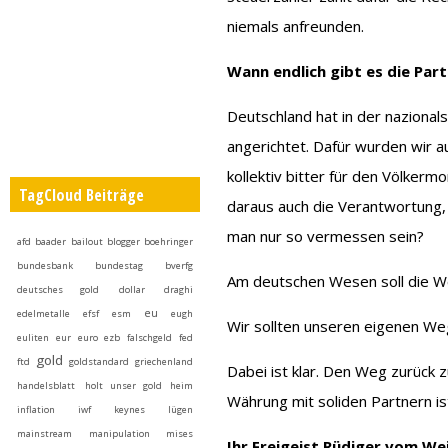
niemals anfreunden.
Wann endlich gibt es die Par
Deutschland hat in der nazional
angerichtet. Dafür wurden wir 
kollektiv bitter für den Völker
TagCloud Beiträge
daraus auch die Verantwortung,
man nur so vermessen sein?
afd
baader
bailout
blogger
boehringer
bundesbank
bundestag
bverfg
Am deutschen Wesen soll die We
deutsches gold
dollar
draghi
eu
edelmetalle
efsf
esm
eugh
Wir sollten unseren eigenen Weg
euliten
eur
euro
ezb
falschgeld
fed
gold
ftd
goldstandard
griechenland
Dabei ist klar. Den Weg zurück z
handelsblatt
holt unser gold heim
Währung mit soliden Partnern is
inflation
iwf
keynes
lügen
mainstream
manipulation
mises
Ihr Freigeist Rüdiger vom We