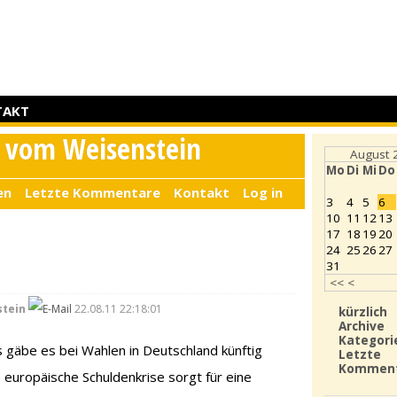
TAKT
r vom Weisenstein
August 
Mo
Di
Mi
Do
en
Letzte Kommentare
Kontakt
Log in
3
4
5
6
10
11
12
13
17
18
19
20
24
25
26
27
31
<<
<
stein
22.08.11 22:18:01
kürzlich
Archive
Kategori
 gäbe es bei Wahlen in Deutschland künftig
Letzte
Kommen
 europäische Schuldenkrise sorgt für eine