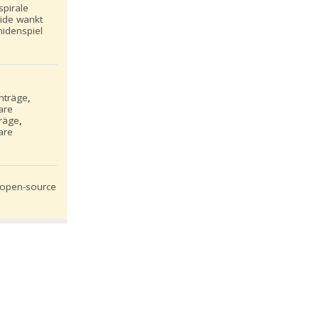
spirale
ide wankt
idenspiel
inträge
,
are
träge
,
are