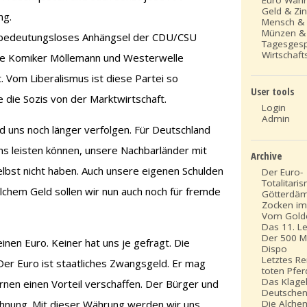
Geld & Zi
ng.
Mensch &
Münzen &
in bedeutungsloses Anhängsel der CDU/CSU
Tagesges
Wirtschafts
 Die Komiker Möllemann und Westerwelle
t. Vom Liberalismus ist diese Partei so
User tools
 die Sozis von der Marktwirtschaft.
Login
Admin
rd uns noch länger verfolgen. Für Deutschland
 uns leisten können, unsere Nachbarländer mit
Archive
elbst nicht haben. Auch unsere eigenen Schulden
Der Euro-
Totalitari
elchem Geld sollen wir nun auch noch für fremde
Götterdä
Zocken im 
Vom Gold
Das 11. L
Der 500 Mi
inen Euro. Keiner hat uns je gefragt. Die
Dispo
Letztes R
Der Euro ist staatliches Zwangsgeld. Er mag
toten Pfe
Das Klage
en einen Vorteil verschaffen. Der Bürger und
Deutschen
Die Alche
chnung. Mit dieser Währung werden wir uns