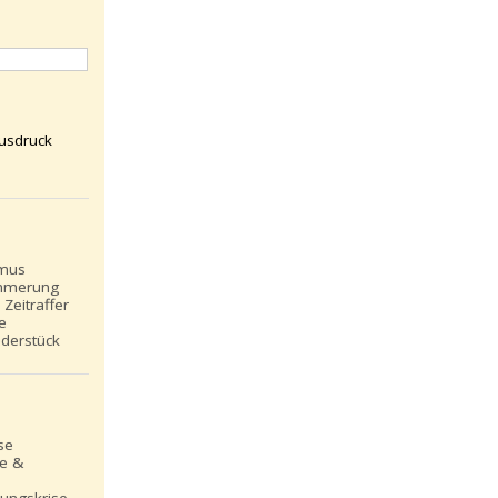
usdruck
smus
mmerung
Zeitraffer
e
ederstück
se
le &
ungskrise