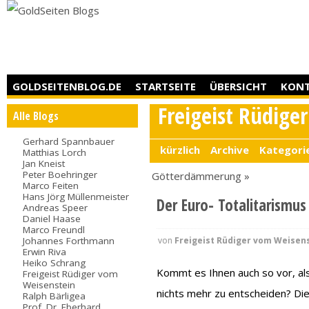
GOLDSEITENBLOG.DE
STARTSEITE
ÜBERSICHT
KON
Freigeist Rüdige
Alle Blogs
Gerhard Spannbauer
kürzlich
Archive
Kategori
Matthias Lorch
Jan Kneist
Peter Boehringer
Götterdämmerung »
Marco Feiten
Hans Jörg Müllenmeister
Der Euro- Totalitarismus
Andreas Speer
Daniel Haase
Marco Freundl
von
Freigeist Rüdiger vom Weisen
Johannes Forthmann
Erwin Riva
Heiko Schrang
Kommt es Ihnen auch so vor, als
Freigeist Rüdiger vom
Weisenstein
nichts mehr zu entscheiden? Die
Ralph Bärligea
Prof. Dr. Eberhard