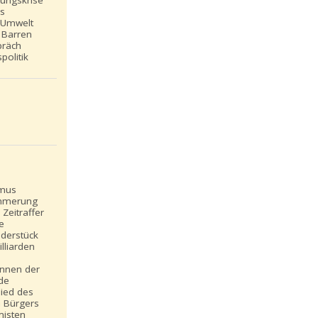
ns
 Umwelt
 Barren
präch
politik
smus
mmerung
Zeitraffer
e
ederstück
lliarden
ennen der
rde
lied des
 Bürgers
misten