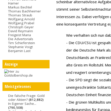
scheinbar alternativlose Aufgab
Hamer
Markus Bechtel
stimmt seiner Selbstentmachtu
Thomas Bachheimer
Thomas Straub
Interessen zu. Dabei verfolgen 
Wolfgang Arnold
Wolfgang Prabel
eine konsequente Vertretung ei
Christoph Geyer
David Reymann
Freigeist Maria
Wie verhalten sich nun da
Die Advertorials
- Die CDU/CSU ist gespalte
Tim Schieferstein
Stephanie Voigt
der die Deutsche Mark als
Benjamin Last
Deutschlands an Frankreich
Anzeige
alte Greis im Rollstuhl. M
und reagiert orientierungsl
- Die SPD singt die soziali
Meistgelesenes
uneingeschränkte Solitarit
Deutschen Einheit finanzi
Die falsche Frage: Gold
oder Aktien?
(812,882)
- Die grünen Multikultis u
In Eigener Sache...
(790,508)
bedingungslos für Europa,