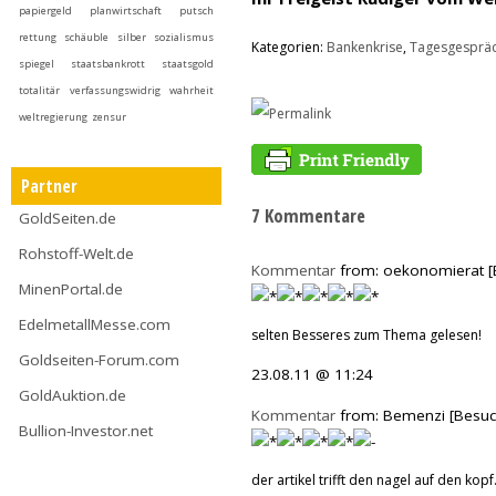
papiergeld
planwirtschaft
putsch
rettung
schäuble
silber
sozialismus
Kategorien:
Bankenkrise
,
Tagesgesprä
spiegel
staatsbankrott
staatsgold
totalitär
verfassungswidrig
wahrheit
weltregierung
zensur
Partner
7 Kommentare
GoldSeiten.de
Rohstoff-Welt.de
Kommentar
from: oekonomierat [
MinenPortal.de
EdelmetallMesse.com
selten Besseres zum Thema gelesen!
Goldseiten-Forum.com
23.08.11 @ 11:24
GoldAuktion.de
Kommentar
from: Bemenzi [Besuc
Bullion-Investor.net
der artikel trifft den nagel auf den kop