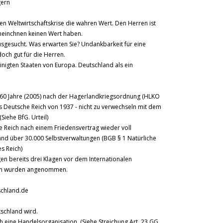
gern
en Weltwirtschaftskrise die wahren Wert. Den Herren ist
cheinchnen keinen Wert haben.
usgesucht. Was erwarten Sie? Undankbarkeit für eine
och gut für die Herren.
nigten Staaten von Europa. Deutschland als ein
 60 Jahre (2005) nach der Hagerlandkriegsordnung (HLKO
 Deutsche Reich von 1937 - nicht zu verwechseln mit dem
(Siehe BfG. Urteil)
he Reich nach einem Friedensvertrag wieder voll
hland über 30.000 Selbstverwaltungen (BGB § 1 Natürliche
s Reich)
gen bereits drei Klagen vor dem Internationalen
agen wurden angenommen.
schland.de
tschland wird.
ch eine Handelsorganisation. (Siehe Streichung Art. 23 GG.