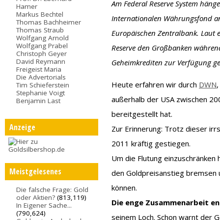
Am Federal Reserve System hänge
Hamer
Markus Bechtel
Internationalen Währungsfond an
Thomas Bachheimer
Thomas Straub
Europäischen Zentralbank. Laut ei
Wolfgang Arnold
Wolfgang Prabel
Reserve den Großbanken während 
Christoph Geyer
David Reymann
Geheimkrediten zur Verfügung ges
Freigeist Maria
Die Advertorials
Heute erfahren wir durch
DWN
Tim Schieferstein
Stephanie Voigt
außerhalb der USA zwischen 200
Benjamin Last
bereitgestellt hat.
Anzeige
Zur Erinnerung: Trotz dieser irr
2011 kräftig gestiegen.
Um die Flutung einzuschränken 
Meistgelesenes
den Goldpreisanstieg bremsen u
können.
Die falsche Frage: Gold
oder Aktien?
(813,119)
Die enge Zusammenarbeit en
In Eigener Sache...
(790,624)
seinem Loch. Schon warnt der G