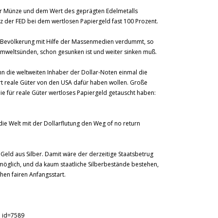
r Münze und dem Wert des geprägten Edelmetalls
z der FED bei dem wertlosen Papiergeld fast 100 Prozent.
e Bevölkerung mit Hilfe der Massenmedien verdummt, so
 Umweltsünden, schon gesunken ist und weiter sinken muß.
n die weltweiten Inhaber der Dollar-Noten einmal die
t reale Güter von den USA dafür haben wollen. Große
die für reale Güter wertloses Papiergeld getauscht haben:
ie Welt mit der Dollarflutung den Weg of no return
 Geld aus Silber. Damit wäre der derzeitige Staatsbetrug
öglich, und da kaum staatliche Silberbestände bestehen,
hen fairen Anfangsstart.
e_id=7589