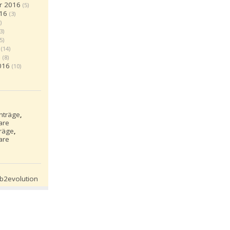
r 2016
(5)
16
(3)
)
(3)
(5)
(14)
6
(8)
016
(10)
inträge
,
are
träge
,
are