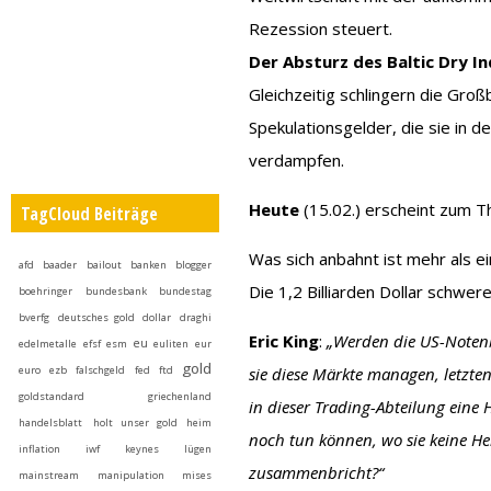
Rezession steuert.
Der Absturz des Baltic Dry I
Gleichzeitig schlingern die Gro
Spekulationsgelder, die sie in 
verdampfen.
Heute
(15.02.) erscheint zum T
TagCloud Beiträge
Was sich anbahnt ist mehr als e
afd
baader
bailout
banken
blogger
Die 1,2 Billiarden Dollar schwer
boehringer
bundesbank
bundestag
bverfg
deutsches gold
dollar
draghi
Eric King
:
„Werden die US-Notenb
eu
edelmetalle
efsf
esm
euliten
eur
gold
euro
ezb
falschgeld
fed
ftd
sie diese Märkte managen, letzte
goldstandard
griechenland
in dieser Trading-Abteilung eine 
handelsblatt
holt unser gold heim
noch tun können, wo sie keine H
inflation
iwf
keynes
lügen
zusammenbricht?“
mainstream
manipulation
mises