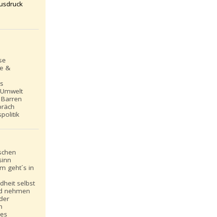
usdruck
se
le &
ns
 Umwelt
 Barren
präch
politik
schen
sinn
m geht´s in
dheit selbst
nd nehmen
 der
n
les