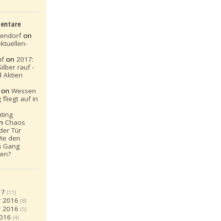
entare
tendorf
on
ektuellen-
uf
on
2017:
ilber rauf -
 Aktien
i on
Wessen
fliegt auf in
nting
n
Chaos
 der Tür
ie den
n Gang
den?
17
(11)
 2016
(8)
 2016
(5)
2016
(4)