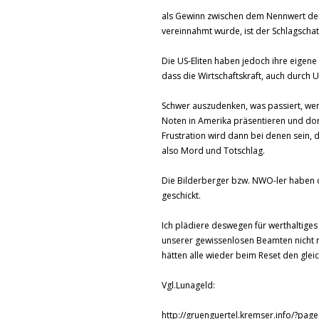
als Gewinn zwischen dem Nennwert de
vereinnahmt wurde, ist der Schlagschat
Die US-Eliten haben jedoch ihre eigen
dass die Wirtschaftskraft, auch durch
Schwer auszudenken, was passiert, wen
Noten in Amerika präsentieren und dor
Frustration wird dann bei denen sein, 
also Mord und Totschlag.
Die Bilderberger bzw. NWO-ler haben d
geschickt.
Ich plädiere deswegen für werthaltiges
unserer gewissenlosen Beamten nicht m
hätten alle wieder beim Reset den gleic
Vgl.Lunageld:
http://gruenguertel.kremser.info/?pag