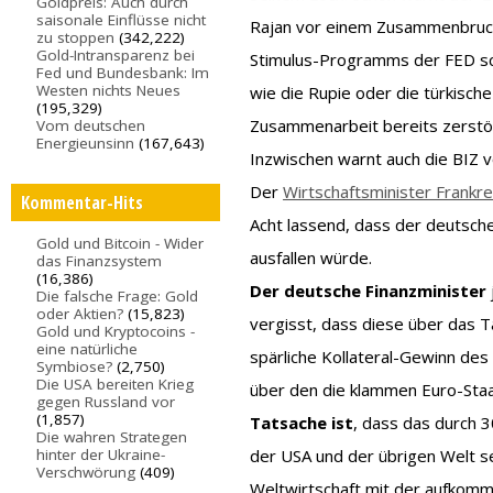
Goldpreis: Auch durch
saisonale Einflüsse nicht
Rajan vor einem Zusammenbruch
zu stoppen
(342,222)
Gold-Intransparenz bei
Stimulus-Programms der FED s
Fed und Bundesbank: Im
Westen nichts Neues
wie die Rupie oder die türkische
(195,329)
Zusammenarbeit bereits zerstö
Vom deutschen
Energieunsinn
(167,643)
Inzwischen warnt auch die BIZ 
Der
Wirtschaftsminister Frankr
Kommentar-Hits
Acht lassend, dass der deutsch
Gold und Bitcoin - Wider
ausfallen würde.
das Finanzsystem
(16,386)
Der deutsche Finanzminister
Die falsche Frage: Gold
oder Aktien?
(15,823)
vergisst, dass diese über das 
Gold und Kryptocoins -
eine natürliche
spärliche Kollateral-Gewinn des
Symbiose?
(2,750)
Die USA bereiten Krieg
über den die klammen Euro-Staa
gegen Russland vor
(1,857)
Tatsache ist
, dass das durch 
Die wahren Strategen
hinter der Ukraine-
der USA und der übrigen Welt s
Verschwörung
(409)
Weltwirtschaft mit der aufkomm