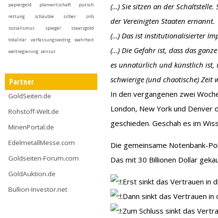
papiergeld
planwirtschaft
putsch
(…) Sie sitzen an der Schaltstelle
rettung
schäuble
silber
snb
der Vereinigten Staaten ernannt.
sozialismus
spiegel
staatsgold
(…) Das ist institutionalisierte
totalitär
verfassungswidrig
wahrheit
(…) Die Gefahr ist, dass das ganz
weltregierung
zensur
es unnatürlich und künstlich ist,
schwierige (und chaotische) Zeit 
Partner
In den vergangenen zwei Woch
GoldSeiten.de
London, New York und Denver d
Rohstoff-Welt.de
geschieden. Geschah es im Wisse
MinenPortal.de
EdelmetallMesse.com
Die gemeinsame Notenbank-Polit
Goldseiten-Forum.com
Das mit 30 Billionen Dollar geka
GoldAuktion.de
Erst sinkt das Vertrauen in 
Bullion-Investor.net
Dann sinkt das Vertrauen in 
Zum Schluss sinkt das Vertrau