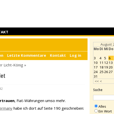
TAKT
d
August 
Mo
Di
Mi
Do
en
Letzte Kommentare
Kontakt
Log in
3
4
5
6
10
11
12
13
r Licht-König »
17
18
19
20
24
25
26
27
det
31
<<
<
42
Suche
ertrauen
, Fiat-Währungen umso mehr.
Alles
Germany
habe ich dort auf Seite 190 geschrieben:
Ein Wort