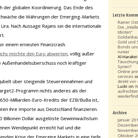
 der globalen Koordinierung. Das Ende des
Letzte Komm
chwäche die Währungen der Emerging-Markets
Rainer Os
 Lira. Nach Aussage Rajans sei die internationale
Die „Intell
Idioten“
rt.
Goldanka
Gold und S
vor einem erneuten Finanzcrash.
Bonds und
runter
eichs möchte den Euro abwerten
, völlig außer
Al-Harakir
Täuschung 
e Außenhandelsüberschuss noch kräftiger
Syrien?
Online pri
services
o
jubelt über steigende Steuereinnahmen und
direkt vor
Lucki on
W
Target2-Programm nichts anderes als der
aufrechte
wiederfin
 650-Milliarden-Euro-Kredits der EZB/BuBa ist,
ten ihre Importe aus Deutschland finanzieren.
Archive
30 Billionen Dollar ausgelöste Gewinnwachstum
Januar 20
Dezember
einen Wendepunkt erreicht hat und die
November
Oktober 
enden Krise der Emerging Markets in eine tiefe