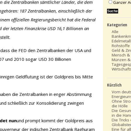
n die Zentralbanken sämtlicher Länder, die dem
Ganzer A
gehören: 187 Zentralbanken, einschließlich der
nem offiziellen Regierungsbericht hat die Federal
Kategorien
der letzten Finanzkrise USD 16,1 Billionen an
Alle
Bankenkri
tellt.
Edelmetal
Rohstoffe
, dass die FED den Zentralbanken der USA und
Geld & Zi
Mensch &
7 und 2010 sogar USD 30 Billionen
Münzen &
Tagesges
Wirtschafts
sinnigen Geldflutung ist der Goldpreis bis Mitte
Kürzlich
Vom deut
haben die Zentralbanken in enger Abstimmung
Energieun
Ohne Stro
nd schließlich zur Konsolidierung zwingen
die Hölle
Die Gesun
in die Ha
Die Tricks
det nun
und prompt kommt der Goldpreis aus
Globaliste
ouverneur der indischen Zentralbank Raghuram
Eine für al