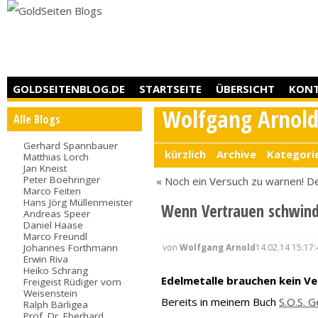
GOLDSEITENBLOG.DE
STARTSEITE
ÜBERSICHT
KON
Wolfgang Arnol
Alle Blogs
Gerhard Spannbauer
kürzlich
Archive
Kategori
Matthias Lorch
Jan Kneist
Peter Boehringer
« Noch ein Versuch zu warnen!
De
Marco Feiten
Hans Jörg Müllenmeister
Wenn Vertrauen schwin
Andreas Speer
Daniel Haase
Marco Freundl
von
Wolfgang Arnold
14.02.14 15:17:
Johannes Forthmann
Erwin Riva
Heiko Schrang
Edelmetalle brauchen kein V
Freigeist Rüdiger vom
Weisenstein
Bereits in meinem Buch
S.O.S. 
Ralph Bärligea
Prof. Dr. Eberhard