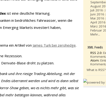
Septembe
August 20
Juli 2016
(3
ndex
ist eine deutliche Warnung.
Juni 2016
Mai 2016
ßbanken in bedrohliches Fahrwasser, wenn die
April 2016
März 201
den Emerging Markets investiert haben,
Februar 2
Mehr...
hema ein Artikel von
James Turk bei zerohedge
.
XML Feeds
RSS 2.0:
E
ine Rezession.
Komment
Atom:
Ein
e Derivate-Blase droht zu platzen.
Komment
What is RSS?
ank und ihre riesige Trading-Abteilung, mit der
n Endes überrannt werden und wird es dann selbst
Horror-Show geben, wo es nichts mehr gibt, was sie
ebel mehr betätigen können, während alles