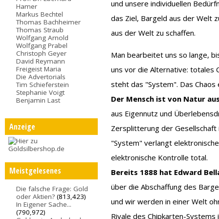
und unsere individuellen Bedürfni
Hamer
Markus Bechtel
das Ziel, Bargeld aus der Welt z
Thomas Bachheimer
Thomas Straub
aus der Welt zu schaffen.
Wolfgang Arnold
Wolfgang Prabel
Christoph Geyer
Man bearbeitet uns so lange, bis
David Reymann
Freigeist Maria
uns vor die Alternative: totales 
Die Advertorials
steht das "System". Das Chaos e
Tim Schieferstein
Stephanie Voigt
Der Mensch ist von Natur aus
Benjamin Last
aus Eigennutz und Überlebensdr
Anzeige
Zersplitterung der Gesellschaft
"System" verlangt elektronische 
elektronische Kontrolle total.
Meistgelesenes
Bereits 1888 hat Edward Bel
über die Abschaffung des Bargel
Die falsche Frage: Gold
oder Aktien?
(813,423)
und wir werden in einer Welt oh
In Eigener Sache...
(790,972)
Rivale des Chipkarten-Systems i