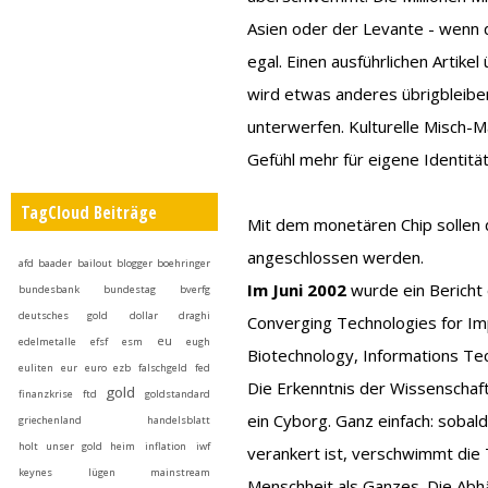
Asien oder der Levante - wenn d
egal. Einen ausführlichen Artike
wird etwas anderes übrigbleiben
unterwerfen. Kulturelle Misch-
Gefühl mehr für eigene Identität
TagCloud Beiträge
Mit dem monetären Chip sollen
angeschlossen werden.
afd
baader
bailout
blogger
boehringer
Im Juni 2002
wurde ein Bericht 
bundesbank
bundestag
bverfg
deutsches gold
dollar
draghi
Converging Technologies for I
eu
edelmetalle
efsf
esm
eugh
Biotechnology, Informations Tec
euliten
eur
euro
ezb
falschgeld
fed
Die Erkenntnis der Wissenschaft
gold
finanzkrise
ftd
goldstandard
ein Cyborg. Ganz einfach: sobal
griechenland
handelsblatt
holt unser gold heim
inflation
iwf
verankert ist, verschwimmt die
keynes
lügen
mainstream
Menschheit als Ganzes. Die Abh