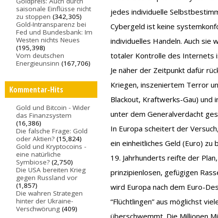
Goldpreis: Auch durch
saisonale Einflüsse nicht
jedes individuelle Selbstbestim
zu stoppen
(342,305)
Gold-Intransparenz bei
Cybergeld ist keine systemkonfo
Fed und Bundesbank: Im
Westen nichts Neues
individuelles Handeln. Auch sie
(195,398)
totaler Kontrolle des Internets 
Vom deutschen
Energieunsinn
(167,706)
Je näher der Zeitpunkt dafür rü
Kriegen, inszeniertem Terror un
Kommentar-Hits
Blackout, Kraftwerks-Gau) und 
Gold und Bitcoin - Wider
unter dem Generalverdacht gest
das Finanzsystem
(16,386)
In Europa scheitert der Versuch
Die falsche Frage: Gold
oder Aktien?
(15,824)
ein einheitliches Geld (Euro) zu
Gold und Kryptocoins -
eine natürliche
19. Jahrhunderts reifte der Plan
Symbiose?
(2,750)
Die USA bereiten Krieg
prinzipienlosen, gefügigen Rass
gegen Russland vor
(1,857)
wird Europa nach dem Euro-Desa
Die wahren Strategen
hinter der Ukraine-
“Flüchtlingen” aus möglichst vie
Verschwörung
(409)
überschwemmt. Die Millionen Mig