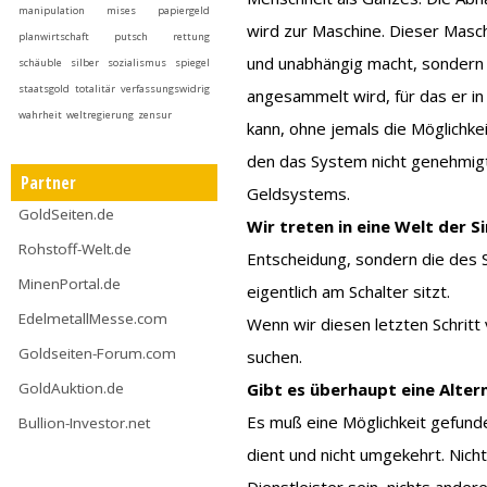
manipulation
mises
papiergeld
wird zur Maschine. Dieser Masch
planwirtschaft
putsch
rettung
und unabhängig macht, sondern 
schäuble
silber
sozialismus
spiegel
staatsgold
totalitär
verfassungswidrig
angesammelt wird, für das er 
wahrheit
weltregierung
zensur
kann, ohne jemals die Möglichkei
den das System nicht genehmigt
Partner
Geldsystems.
GoldSeiten.de
Wir treten in eine Welt der Si
Rohstoff-Welt.de
Entscheidung, sondern die des 
MinenPortal.de
eigentlich am Schalter sitzt.
EdelmetallMesse.com
Wenn wir diesen letzten Schritt
Goldseiten-Forum.com
suchen.
GoldAuktion.de
Gibt es überhaupt eine Alter
Es muß eine Möglichkeit gefun
Bullion-Investor.net
dient und nicht umgekehrt. Nic