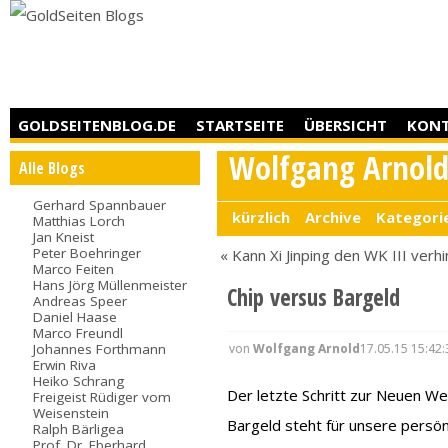
GOLDSEITENBLOG.DE
STARTSEITE
ÜBERSICHT
KON
Wolfgang Arnol
Alle Blogs
Gerhard Spannbauer
kürzlich
Archive
Kategori
Matthias Lorch
Jan Kneist
Peter Boehringer
« Kann Xi Jinping den WK III verh
Marco Feiten
Hans Jörg Müllenmeister
Chip versus Bargeld
Andreas Speer
Daniel Haase
Marco Freundl
von
Wolfgang Arnold
17.05.15 15:42:
Johannes Forthmann
Erwin Riva
Heiko Schrang
Der letzte Schritt zur Neuen We
Freigeist Rüdiger vom
Weisenstein
Bargeld steht für unsere persön
Ralph Bärligea
Prof. Dr. Eberhard