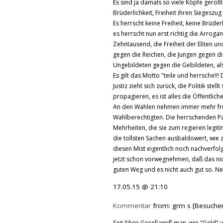
Es sind ja damals so viele Köpfe gerol
Brüderlichkeit, Freiheit ihren Siegeszug
Es herrscht keine Freiheit, keine Brüder
es herrscht nun erst richtig die Arrog
Zehntausend, die Freiheit der Eliten un
gegen die Reichen, die Jungen gegen die
Ungebildeten gegen die Gebildeten, al
Es gilt das Motto "teile und herrsche!!
Justiz zieht sich zurück, die Politik st
propagieren, es ist alles die Öffentlich
An den Wahlen nehmen immer mehr frust
Wahlberechtigten. Die herrschenden P
Mehrheiten, die sie zum regieren legit
die tollsten Sachen ausbaldowert, wie
diesen Mist eigentlich noch nachverfo
jetzt schon vorwegnehmen, daß das nicht 
guten Weg und es nicht auch gut so. Nein
17.05.15 @ 21:10
Kommentar
from: grm s [Besucher
Seit Silvio Gesell weiß man, wie "Geld"