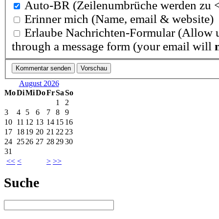
Auto-BR
(Zeilenumbrüche werden zu <
Erinner mich
(Name, email & website)
Erlaube Nachrichten-Formular
(Allow u
through a message form (your email will
August 2026
Mo
Di
Mi
Do
Fr
Sa
So
1
2
3
4
5
6
7
8
9
10
11
12
13
14
15
16
17
18
19
20
21
22
23
24
25
26
27
28
29
30
31
<<
<
>
>>
Suche