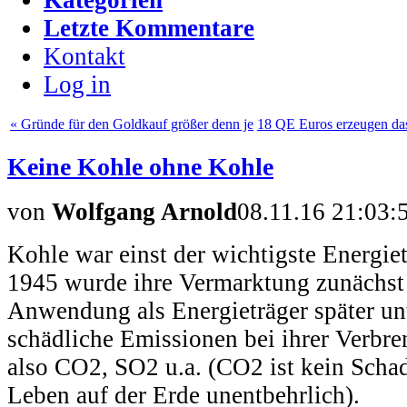
Letzte Kommentare
Kontakt
Log in
« Gründe für den Goldkauf größer denn je
18 QE Euros erzeugen da
Keine Kohle ohne Kohle
von
Wolfgang Arnold
08.11.16 21:03:
Kohle war einst der wichtigste Energie
1945 wurde ihre Vermarktung zunächst in
Anwendung als Energieträger später unt
schädliche Emissionen bei ihrer Verbr
also CO2, SO2 u.a. (CO2 ist kein Schad
Leben auf der Erde unentbehrlich).