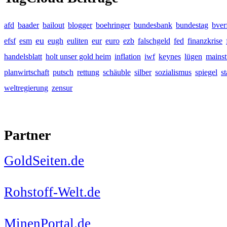
afd
baader
bailout
blogger
boehringer
bundesbank
bundestag
bver
eu
efsf
esm
eugh
euliten
eur
euro
ezb
falschgeld
fed
finanzkrise
handelsblatt
holt unser gold heim
inflation
iwf
keynes
lügen
mains
planwirtschaft
putsch
rettung
schäuble
silber
sozialismus
spiegel
s
weltregierung
zensur
Partner
GoldSeiten.de
Rohstoff-Welt.de
MinenPortal.de