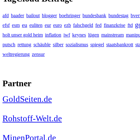
afd
baader
bailout
blogger
boehringer
bundesbank
bundestag
bver
g
eu
efsf
esm
euliten
eur
euro
ezb
falschgeld
fed
finanzkrise
ftd
holt unser gold heim
inflation
iwf
keynes
lügen
mainstream
manipu
putsch
rettung
schäuble
silber
sozialismus
spiegel
staatsbankrott
st
weltregierung
zensur
Partner
GoldSeiten.de
Rohstoff-Welt.de
MinenPortal.de