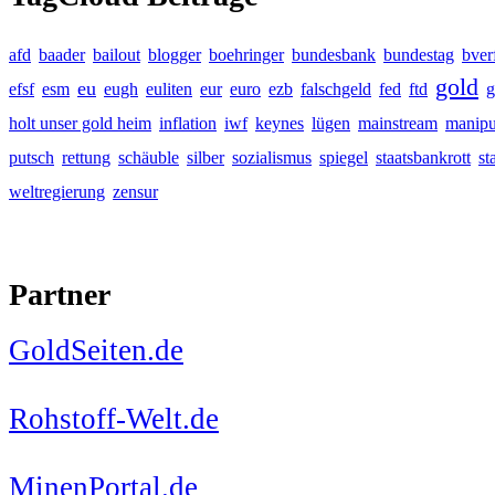
afd
baader
bailout
blogger
boehringer
bundesbank
bundestag
bver
gold
eu
efsf
esm
eugh
euliten
eur
euro
ezb
falschgeld
fed
ftd
g
holt unser gold heim
inflation
iwf
keynes
lügen
mainstream
manipu
putsch
rettung
schäuble
silber
sozialismus
spiegel
staatsbankrott
st
weltregierung
zensur
Partner
GoldSeiten.de
Rohstoff-Welt.de
MinenPortal.de