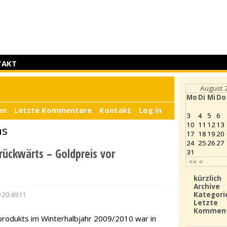
TAKT
August 
Mo
Di
Mi
Do
en
Letzte Kommentare
Kontakt
Log in
3
4
5
6
10
11
12
13
ns
17
18
19
20
24
25
26
27
rückwärts – Goldpreis vor
31
<<
<
kürzlich
Archive
Kategori
 20:49:11
Letzte
Kommen
rodukts im Winterhalbjahr 2009/2010 war in