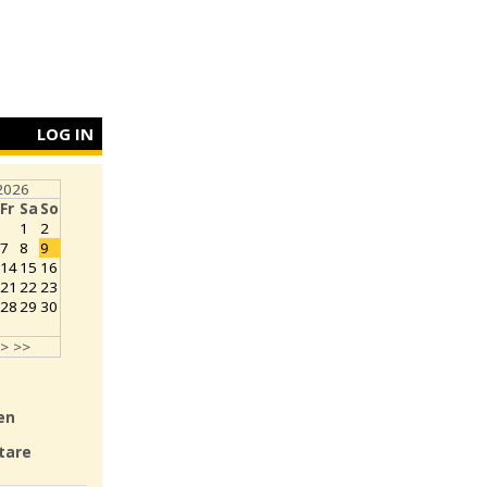
LOG IN
2026
Fr
Sa
So
1
2
7
8
9
14
15
16
21
22
23
28
29
30
>
>>
en
tare