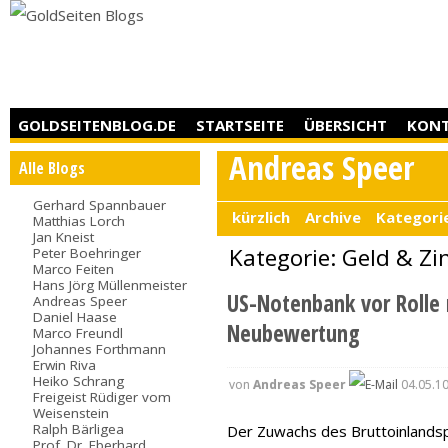
GOLDSEITENBLOG.DE
STARTSEITE
ÜBERSICHT
KON
Andreas Speer
Alle Blogs
Gerhard Spannbauer
kürzlich
Archive
Kategori
Matthias Lorch
Jan Kneist
Kategorie: Geld & Zi
Peter Boehringer
Marco Feiten
Hans Jörg Müllenmeister
US-Notenbank vor Rolle 
Andreas Speer
Daniel Haase
Neubewertung
Marco Freundl
Johannes Forthmann
Erwin Riva
Heiko Schrang
von
Andreas Speer
04.05.10
Freigeist Rüdiger vom
Weisenstein
Ralph Bärligea
Der Zuwachs des Bruttoinlandsp
Prof. Dr. Eberhard