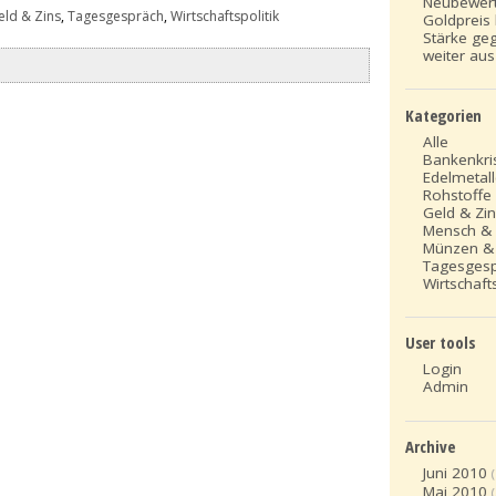
Neubewer
eld & Zins
,
Tagesgespräch
,
Wirtschaftspolitik
Goldpreis 
Stärke ge
weiter aus
Kategorien
Alle
Bankenkri
Edelmetal
Rohstoffe
Geld & Zi
Mensch &
Münzen &
Tagesges
Wirtschafts
User tools
Login
Admin
Archive
Juni 2010
Mai 2010