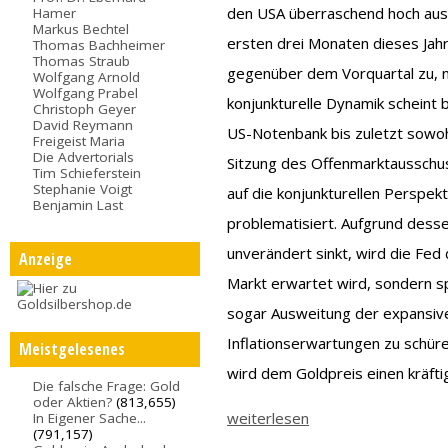
den USA überraschend hoch ausge
Hamer
Markus Bechtel
ersten drei Monaten dieses Jahr
Thomas Bachheimer
Thomas Straub
gegenüber dem Vorquartal zu, n
Wolfgang Arnold
Wolfgang Prabel
konjunkturelle Dynamik scheint 
Christoph Geyer
David Reymann
US-Notenbank bis zuletzt sowohl 
Freigeist Maria
Die Advertorials
Sitzung des Offenmarktausschus
Tim Schieferstein
Stephanie Voigt
auf die konjunkturellen Perspek
Benjamin Last
problematisiert. Aufgrund dess
unverändert sinkt, wird die Fed
Anzeige
Markt erwartet wird, sondern 
sogar Ausweitung der expansiven
Inflationserwartungen zu schüre
Meistgelesenes
wird dem Goldpreis einen kräfti
Die falsche Frage: Gold
oder Aktien?
(813,655)
weiterlesen
In Eigener Sache...
(791,157)