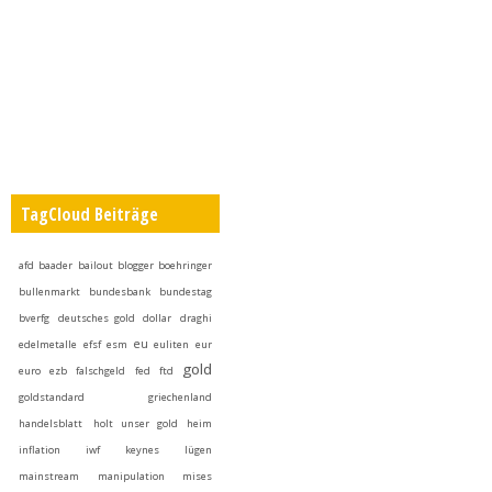
TagCloud Beiträge
afd
baader
bailout
blogger
boehringer
bullenmarkt
bundesbank
bundestag
bverfg
deutsches gold
dollar
draghi
eu
edelmetalle
efsf
esm
euliten
eur
gold
euro
ezb
falschgeld
fed
ftd
goldstandard
griechenland
handelsblatt
holt unser gold heim
inflation
iwf
keynes
lügen
mainstream
manipulation
mises