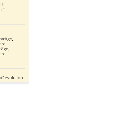
(1)
0
(4)
inträge
,
are
träge
,
are
S