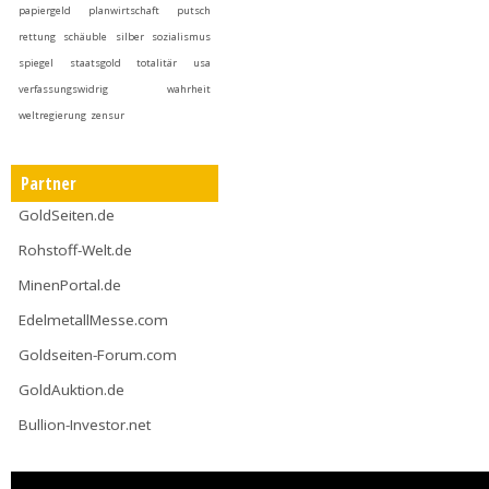
papiergeld
planwirtschaft
putsch
rettung
schäuble
silber
sozialismus
spiegel
staatsgold
totalitär
usa
verfassungswidrig
wahrheit
weltregierung
zensur
Partner
GoldSeiten.de
Rohstoff-Welt.de
MinenPortal.de
EdelmetallMesse.com
Goldseiten-Forum.com
GoldAuktion.de
Bullion-Investor.net