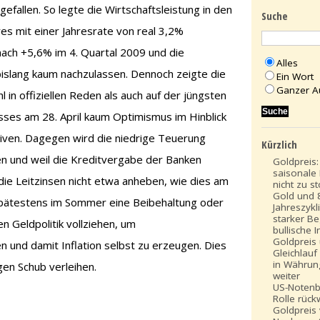
fallen. So legte die Wirtschaftsleistung in den
Suche
es mit einer Jahresrate von real 3,2%
ach +5,6% im 4. Quartal 2009 und die
Alles
bislang kaum nachzulassen. Dennoch zeigte die
Ein Wort
Ganzer A
in offiziellen Reden als auch auf der jüngsten
ses am 28. April kaum Optimismus im Hinblick
tiven. Dagegen wird die niedrige Teuerung
Kürzlich
en und weil die Kreditvergabe der Banken
Goldpreis
saisonale 
 die Leitzinsen nicht etwa anheben, wie dies am
nicht zu s
Gold und 
spätestens im Sommer eine Beibehaltung oder
Jahreszykli
starker Be
 Geldpolitik vollziehen, um
bullische 
Goldpreis
n und damit Inflation selbst zu erzeugen. Dies
Gleichlauf
in Währun
gen Schub verleihen.
weiter
US-Notenb
Rolle rück
Goldpreis