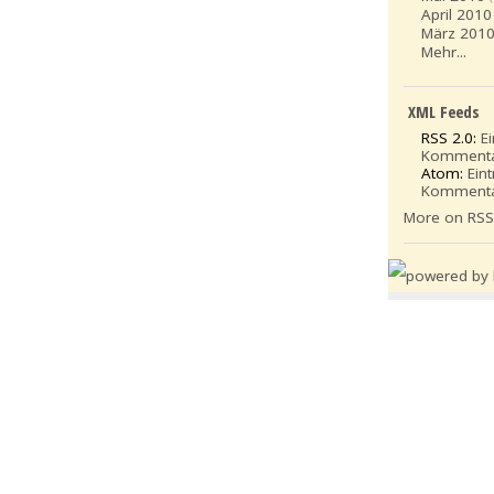
April 2010
März 201
Mehr...
XML Feeds
RSS 2.0:
E
Komment
Atom:
Ein
Komment
More on RS