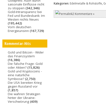
Goldpreis: Auch durch
Kategorien:
Edelmetalle & Rohstoffe
,
G
saisonale Einflüsse nicht
zu stoppen
(342,346)
Gold-Intransparenz bei
2 Kommentare »
Fed und Bundesbank: Im
Westen nichts Neues
(195,442)
Vom deutschen
Energieunsinn
(167,729)
Kommentar-Hits
Gold und Bitcoin - Wider
das Finanzsystem
(16,386)
Die falsche Frage: Gold
oder Aktien?
(15,826)
Gold und Kryptocoins -
eine natürliche
Symbiose?
(2,750)
Die USA bereiten Krieg
gegen Russland vor
(1,857)
Die wahren Strategen
hinter der Ukraine-
Verschwörung
(409)