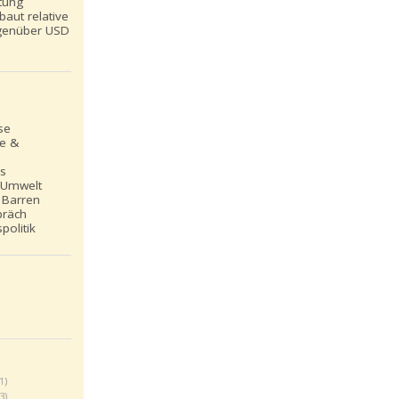
tung
baut relative
genüber USD
se
le &
ns
 Umwelt
 Barren
präch
politik
(1)
(3)