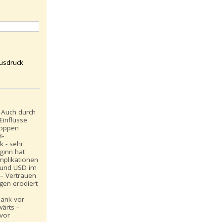
usdruck
: Auch durch
Einflüsse
toppen
8-
k - sehr
ginn hat
Implikationen
 und USD im
 – Vertrauen
gen erodiert
ank vor
wärts –
 vor