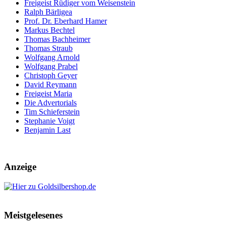
Freigeist Rüdiger vom Weisenstein
Ralph Bärligea
Prof. Dr. Eberhard Hamer
Markus Bechtel
Thomas Bachheimer
Thomas Straub
Wolfgang Arnold
Wolfgang Prabel
Christoph Geyer
David Reymann
Freigeist Maria
Die Advertorials
Tim Schieferstein
Stephanie Voigt
Benjamin Last
Anzeige
Meistgelesenes