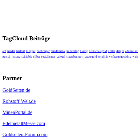
TagCloud Beiträge
afd
baader
bailout
blogger
boehringer
bundesbank
bundestag
bverfg
deutsches gold
dollar
draghi
edelmetall
putsch
rettung
schäuble
silber
sozialismus
spiegel
staatsbankrott
staatsgold
totalitär
verfassungswidrig
wahr
Partner
GoldSeiten.de
Rohstoff-Welt.de
MinenPortal.de
EdelmetallMesse.com
Goldseiten-Forum.com