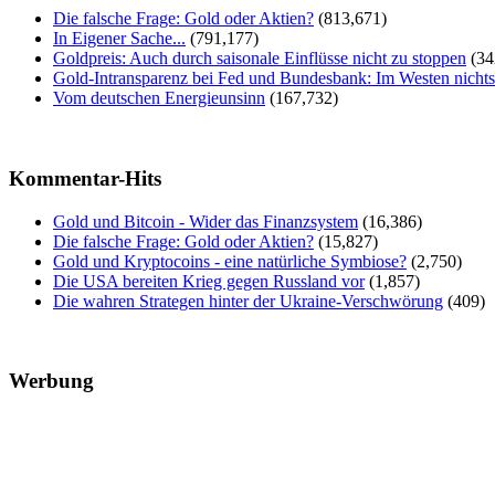
Die falsche Frage: Gold oder Aktien?
(813,671)
In Eigener Sache...
(791,177)
Goldpreis: Auch durch saisonale Einflüsse nicht zu stoppen
(34
Gold-Intransparenz bei Fed und Bundesbank: Im Westen nicht
Vom deutschen Energieunsinn
(167,732)
Kommentar-Hits
Gold und Bitcoin - Wider das Finanzsystem
(16,386)
Die falsche Frage: Gold oder Aktien?
(15,827)
Gold und Kryptocoins - eine natürliche Symbiose?
(2,750)
Die USA bereiten Krieg gegen Russland vor
(1,857)
Die wahren Strategen hinter der Ukraine-Verschwörung
(409)
Werbung