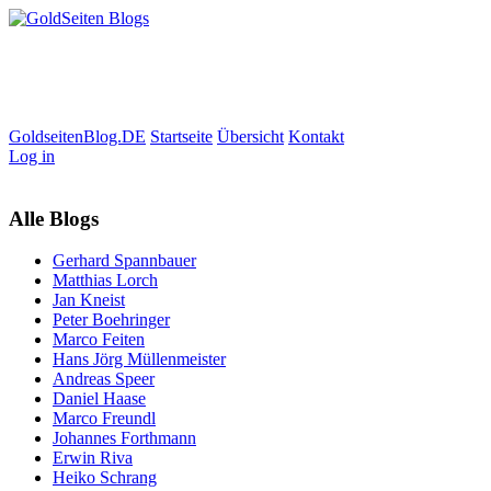
GoldseitenBlog.DE
Startseite
Übersicht
Kontakt
Log in
Alle Blogs
Gerhard Spannbauer
Matthias Lorch
Jan Kneist
Peter Boehringer
Marco Feiten
Hans Jörg Müllenmeister
Andreas Speer
Daniel Haase
Marco Freundl
Johannes Forthmann
Erwin Riva
Heiko Schrang