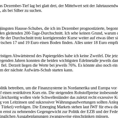
s Dezember-Tief lag bei glatt drei, der Mittelwert seit der Jahrtausend
als bei Silber zu suchen.
des jüngsten Hausse-Schubes, die ich im Dezember prognostizierte, beg
en gleitenden 200-Tage-Durchschnitt. Ich sehe keinen Grund, warum dies
te der Durchschnitt trotz korrigierender Kurse weiter auf etwas über 
schen 17 und 19 Euro einen Boden finden. Alles unter 18 Euro empfinde
ristigen Abwärtstrend des Papiergeldes habe ich keine Zweifel. Die je
kliegenden Jahren konnten die beiden wichtigsten Edelmetalle jeweils d
el. Derzeit liegen die Werte bei jeweils 76%. Es könnte also noch ein
em der nächste Aufwärts-Schub starten kann.
olitik betreiben, um die Finanzsysteme in Nordamerika und Europa v
f einen restriktiven Kurs ein. Die steigenden Rohstoffpreise insbeson
 Gleichzeitig wollen viele Schwellenländer das zuletzt recht exzessi
 von Leitzinsen und sukzessiver Währungsaufwertungen sollten Anleg
 Türkei) verfolgen. Die Emerging Markets stehen laut IWF für etwa di
 ein ernst zu nehmendes Gegengewicht zur Politik der EZB und der Fed
rsprünglichen Ausgabeplanungen zwangsweise einschränken müssen.