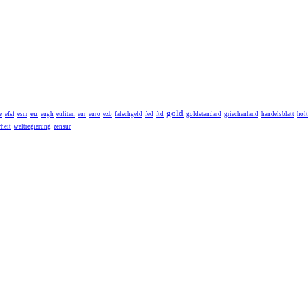
gold
eu
e
efsf
esm
eugh
euliten
eur
euro
ezb
falschgeld
fed
ftd
goldstandard
griechenland
handelsblatt
holt
heit
weltregierung
zensur