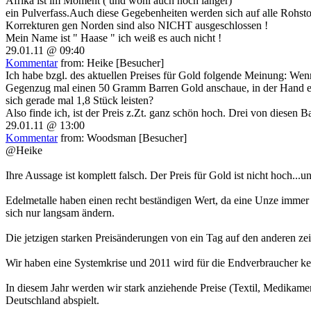
Afrika ist im Moment ( und wohl auch noch länger)
ein Pulverfass.Auch diese Gegebenheiten werden sich auf alle Rohsto
Korrekturen gen Norden sind also NICHT ausgeschlossen !
Mein Name ist " Haase " ich weiß es auch nicht !
29.01.11 @ 09:40
Kommentar
from: Heike [Besucher]
Ich habe bzgl. des aktuellen Preises für Gold folgende Meinung: Wenn
Gegenzug mal einen 50 Gramm Barren Gold anschaue, in der Hand ein 
sich gerade mal 1,8 Stück leisten?
Also finde ich, ist der Preis z.Zt. ganz schön hoch. Drei von diesen
29.01.11 @ 13:00
Kommentar
from: Woodsman [Besucher]
@Heike
Ihre Aussage ist komplett falsch. Der Preis für Gold ist nicht hoch...u
Edelmetalle haben einen recht beständigen Wert, da eine Unze immer 
sich nur langsam ändern.
Die jetzigen starken Preisänderungen von ein Tag auf den anderen ze
Wir haben eine Systemkrise und 2011 wird für die Endverbraucher kei
In diesem Jahr werden wir stark anziehende Preise (Textil, Medikamen
Deutschland abspielt.