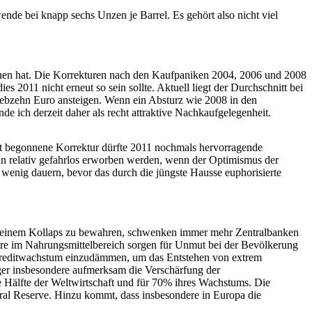
wende bei knapp sechs Unzen je Barrel. Es gehört also nicht viel
onnen hat. Die Korrekturen nach den Kaufpaniken 2004, 2006 und 2008
 2011 nicht erneut so sein sollte. Aktuell liegt der Durchschnitt bei
siebzehn Euro ansteigen. Wenn ein Absturz wie 2008 in den
 ich derzeit daher als recht attraktive Nachkaufgelegenheit.
tzt begonnene Korrektur dürfte 2011 nochmals hervorragende
ann relativ gefahrlos erworben werden, wenn der Optimismus der
 wenig dauern, bevor das durch die jüngste Hausse euphorisierte
or einem Kollaps zu bewahren, schwenken immer mehr Zentralbanken
dere im Nahrungsmittelbereich sorgen für Unmut bei der Bevölkerung
ve Kreditwachstum einzudämmen, um das Entstehen von extrem
er insbesondere aufmerksam die Verschärfung der
e Hälfte der Weltwirtschaft und für 70% ihres Wachstums. Die
eral Reserve. Hinzu kommt, dass insbesondere in Europa die