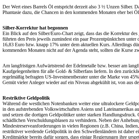
Der Wert eines Barrels Öl entspricht derzeit also 3 ½ Unzen Silber. Da
Phantasie dazu, die Chancen in den kommenden Monaten eher bei Öl, 
Silber-Korrektur hat begonnen
Ein Blick auf den Silber/Euro-Chart zeigt, dass das die Korrektur 
führten den Preis jeweils zumindest ein paar Prozentpünktchen unter d
16,83 Euro bzw. knapp 17% unter dem aktuellen Kurs. Allerdings dürf
kommenden Monaten nicht auf der Agenda steht, sollten die Kurse zwi
Am langfristigen Aufwärtstrend der Edelmetalle bzw. besser am langf
Kaufgelegenheiten für alle Gold- & Silberfans liefern. In den zurüc
regelmäßig befragten US-Investmentberater unter die Marke von 45% fi
Gemüt vieler Anleger wieder auf ein Niveau abgekühlt ist, von aus d
Restriktive Geldpolitik
Während die westlichen Notenbanken weiter eine ultralockere Geldp
in den aufstrebenden Volkswirtschaften Asiens und Lateinamerikas au
und setzen die dortigen Geldpolitiker unter starken Handlungsdruck.
schädlichen Verschuldungsblasen zu verhindern. Neben der Anhebung
Mindestreserveanforderungen in vielen Regionen (z.B. China, Indien,
restriktiver werdende Geldpolitik in den Schwellenländern ist daher
Kreditmärkte bereits dafür sorgen, dass einige Regierungen ihre u