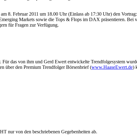
m 8. Februar 2011 um 18.00 Uhr (Einlass ab 17:30 Uhr) den Vortrag:
e Emerging Markets sowie die Tops & Flops im DAX präsentieren. Bei 
gern für Fragen zur Verfügung.
ur. Für das von ihm und Gerd Ewert entwickelte Trendfolgesystem wu
nen über den Premium Trendfolger Börsenbrief (
www.HaaseEwert.de
) 
ICHT nur von den beschriebenen Gegebenheiten ab.