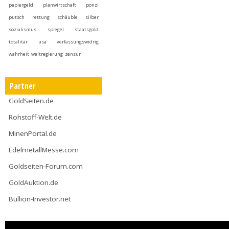
papiergeld
planwirtschaft
ponzi
putsch
rettung
schäuble
silber
sozialismus
spiegel
staatsgold
totalitär
usa
verfassungswidrig
wahrheit
weltregierung
zensur
Partner
GoldSeiten.de
Rohstoff-Welt.de
MinenPortal.de
EdelmetallMesse.com
Goldseiten-Forum.com
GoldAuktion.de
Bullion-Investor.net