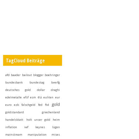
TagCloud Beiträge
afd
baader
bailout
blogger
boehringer
bundesbank
bundestag
bverfg
deutsches gold
dollar
draghi
eu
edelmetalle
efsf
esm
euliten
eur
gold
euro
ezb
falschgeld
fed
ftd
goldstandard
griechenland
handelsblatt
holt unser gold heim
inflation
iwf
keynes
lügen
mainstream
manipulation
mises