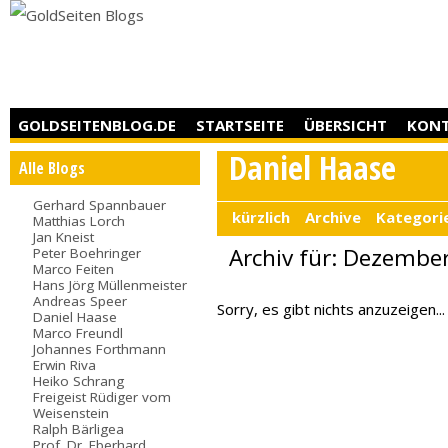
GOLDSEITENBLOG.DE
STARTSEITE
ÜBERSICHT
KON
Daniel Haase
Alle Blogs
Gerhard Spannbauer
kürzlich
Archive
Kategori
Matthias Lorch
Jan Kneist
Archiv für: Dezembe
Peter Boehringer
Marco Feiten
Hans Jörg Müllenmeister
Andreas Speer
Sorry, es gibt nichts anzuzeigen...
Daniel Haase
Marco Freundl
Johannes Forthmann
Erwin Riva
Heiko Schrang
Freigeist Rüdiger vom
Weisenstein
Ralph Bärligea
Prof. Dr. Eberhard