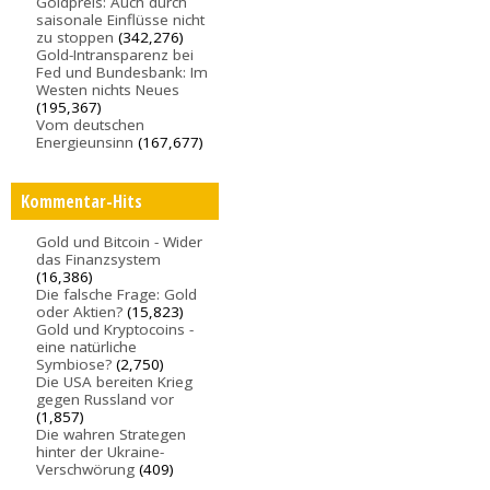
Goldpreis: Auch durch
saisonale Einflüsse nicht
zu stoppen
(342,276)
Gold-Intransparenz bei
Fed und Bundesbank: Im
Westen nichts Neues
(195,367)
Vom deutschen
Energieunsinn
(167,677)
Kommentar-Hits
Gold und Bitcoin - Wider
das Finanzsystem
(16,386)
Die falsche Frage: Gold
oder Aktien?
(15,823)
Gold und Kryptocoins -
eine natürliche
Symbiose?
(2,750)
Die USA bereiten Krieg
gegen Russland vor
(1,857)
Die wahren Strategen
hinter der Ukraine-
Verschwörung
(409)