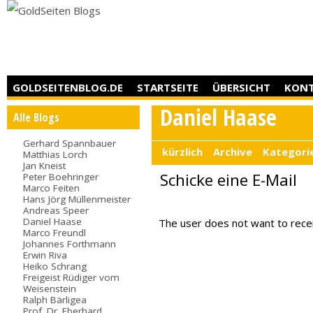
GOLDSEITENBLOG.DE
STARTSEITE
ÜBERSICHT
KON
Daniel Haase
Alle Blogs
Gerhard Spannbauer
kürzlich
Archive
Kategori
Matthias Lorch
Jan Kneist
Schicke eine E-Mail
Peter Boehringer
Marco Feiten
Hans Jörg Müllenmeister
Andreas Speer
Daniel Haase
The user does not want to rece
Marco Freundl
Johannes Forthmann
Erwin Riva
Heiko Schrang
Freigeist Rüdiger vom
Weisenstein
Ralph Bärligea
Prof. Dr. Eberhard