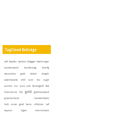
TagCloud Beiträge
afd
baader
bailout
blogger
boehringer
bundesbank
bundestag
bverfg
deutsches gold
dollar
draghi
eu
edelmetalle
efsf
esm
eugh
euliten
eur
euro
ezb
falschgeld
fed
gold
finanzkrise
ftd
goldstandard
griechenland
handelsblatt
holt unser gold heim
inflation
iwf
keynes
lügen
mainstream