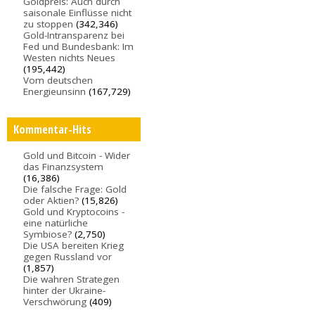
Goldpreis: Auch durch
saisonale Einflüsse nicht
zu stoppen
(342,346)
Gold-Intransparenz bei
Fed und Bundesbank: Im
Westen nichts Neues
(195,442)
Vom deutschen
Energieunsinn
(167,729)
Kommentar-Hits
Gold und Bitcoin - Wider
das Finanzsystem
(16,386)
Die falsche Frage: Gold
oder Aktien?
(15,826)
Gold und Kryptocoins -
eine natürliche
Symbiose?
(2,750)
Die USA bereiten Krieg
gegen Russland vor
(1,857)
Die wahren Strategen
hinter der Ukraine-
Verschwörung
(409)