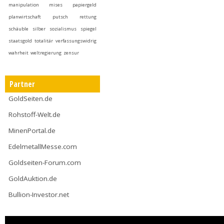
manipulation
mises
papiergeld
planwirtschaft
putsch
rettung
schäuble
silber
sozialismus
spiegel
staatsgold
totalitär
verfassungswidrig
wahrheit
weltregierung
zensur
Partner
GoldSeiten.de
Rohstoff-Welt.de
MinenPortal.de
EdelmetallMesse.com
Goldseiten-Forum.com
GoldAuktion.de
Bullion-Investor.net