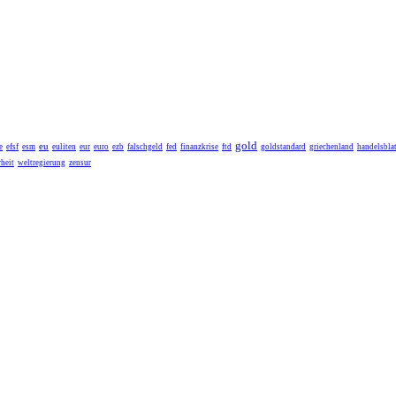
gold
eu
e
efsf
esm
euliten
eur
euro
ezb
falschgeld
fed
finanzkrise
ftd
goldstandard
griechenland
handelsblat
heit
weltregierung
zensur