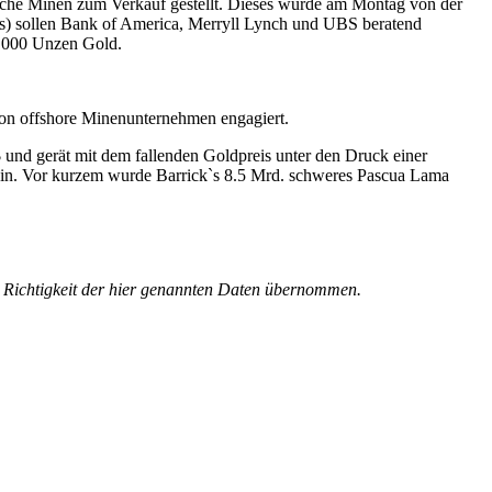
ische Minen zum Verkauf gestellt. Dieses wurde am Montag von der
s) sollen Bank of America, Merryll Lynch und UBS beratend
52.000 Unzen Gold.
von offshore Minenunternehmen engagiert.
und gerät mit dem fallenden Goldpreis unter den Druck einer
ein. Vor kurzem wurde Barrick`s 8.5 Mrd. schweres Pascua Lama
e Richtigkeit der hier genannten Daten übernommen.