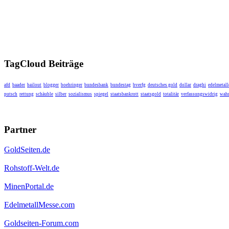
TagCloud Beiträge
afd
baader
bailout
blogger
boehringer
bundesbank
bundestag
bverfg
deutsches gold
dollar
draghi
edelmetall
putsch
rettung
schäuble
silber
sozialismus
spiegel
staatsbankrott
staatsgold
totalitär
verfassungswidrig
wahr
Partner
GoldSeiten.de
Rohstoff-Welt.de
MinenPortal.de
EdelmetallMesse.com
Goldseiten-Forum.com