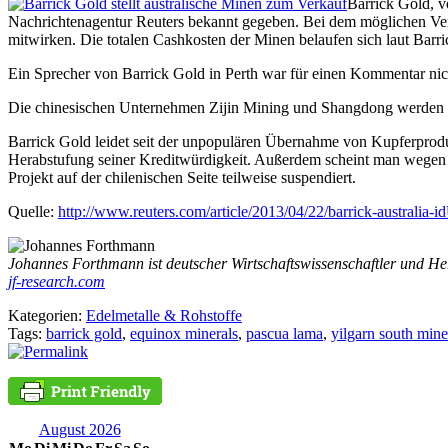
Barrick Gold, v
Nachrichtenagentur Reuters bekannt gegeben. Bei dem möglichen Ver
mitwirken. Die totalen Cashkosten der Minen belaufen sich laut Barr
Ein Sprecher von Barrick Gold in Perth war für einen Kommentar nic
Die chinesischen Unternehmen Zijin Mining und Shangdong werden al
Barrick Gold leidet seit der unpopulären Übernahme von Kupferprodu
Herabstufung seiner Kreditwürdigkeit. Außerdem scheint man wegen 
Projekt auf der chilenischen Seite teilweise suspendiert.
Quelle:
http://www.reuters.com/article/2013/04/22/barrick-austra
Johannes Forthmann ist deutscher Wirtschaftswissenschaftler und He
jf-research.com
Kategorien:
Edelmetalle & Rohstoffe
Tags:
barrick gold
,
equinox minerals
,
pascua lama
,
yilgarn south min
August 2026