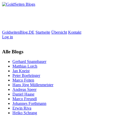
GoldseitenBlog.DE
Startseite
Übersicht
Kontakt
Log in
Alle Blogs
Gerhard Spannbauer
Matthias Lorch
Jan Kneist
Peter Boehringer
Marco Feiten
Hans Jörg Müllenmeister
Andreas Speer
Daniel Haase
Marco Freundl
Johannes Forthmann
Erwin Riva
Heiko Schrang