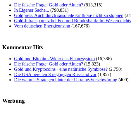
Die falsche Frage: Gold oder Aktien?
(813,315)
In Eigener Sache...
(790,831)
Goldpreis: Auch durch saisonale Einflüsse nicht zu stoppen
(34
Gold-Intransparenz bei Fed und Bundesbank: Im Westen nicht
Vom deutschen Energieunsinn
(167,676)
Kommentar-Hits
Gold und Bitcoin - Wider das Finanzsystem
(16,386)
Die falsche Frage: Gold oder Aktien?
(15,823)
Gold und Kryptocoins - eine natürliche Symbiose?
(2,750)
Die USA bereiten Krieg gegen Russland vor
(1,857)
Die wahren Strategen hinter der Ukraine-Verschwörung
(409)
Werbung