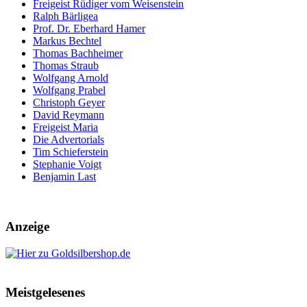
Freigeist Rüdiger vom Weisenstein
Ralph Bärligea
Prof. Dr. Eberhard Hamer
Markus Bechtel
Thomas Bachheimer
Thomas Straub
Wolfgang Arnold
Wolfgang Prabel
Christoph Geyer
David Reymann
Freigeist Maria
Die Advertorials
Tim Schieferstein
Stephanie Voigt
Benjamin Last
Anzeige
Meistgelesenes