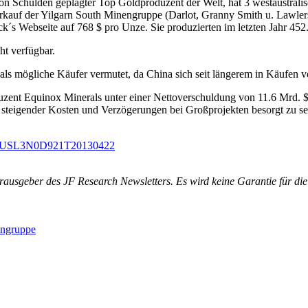
on Schulden geplagter Top Goldproduzent der Welt, hat 3 westaustral
kauf der Yilgarn South Minengruppe (Darlot, Granny Smith u. Lawler
ick´s Webseite auf 768 $ pro Unze. Sie produzierten im letzten Jahr 4
ht verfügbar.
s mögliche Käufer vermutet, da China sich seit längerem in Käufen 
zent Equinox Minerals unter einer Nettoverschuldung von 11.6 Mrd. $ 
steigender Kosten und Verzögerungen bei Großprojekten besorgt zu s
lia-idUSL3N0D921T20130422
rausgeber des JF Research Newsletters. Es wird keine Garantie für di
engruppe