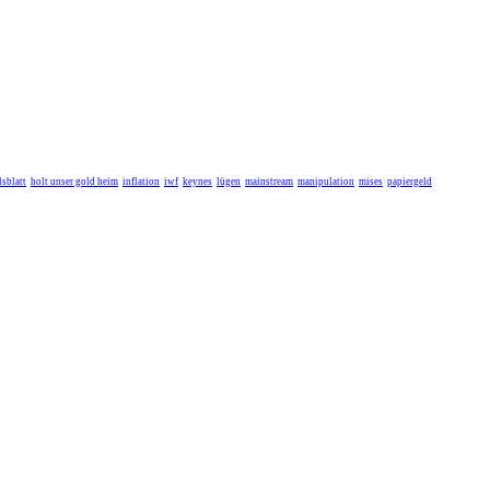
sblatt
holt unser gold heim
inflation
iwf
keynes
lügen
mainstream
manipulation
mises
papiergeld