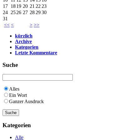
17
18
19
20
21
22
23
24
25
26
27
28
29
30
31
<<
<
>
>>
kürzlich
Archive
Kategorien
Letzte Kommentare
Suche
Alles
Ein Wort
Ganzer Ausdruck
Kategorien
Alle