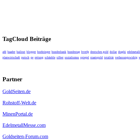
TagCloud Beiträge
afd
baader
bailout
blogger
boehringer
bundesbank
bundestag
bverfg
deutsches gold
dollar
draghi
edelmetall
planwirtschaft
putsch
qe
rettung
schäuble
silber
sozialismus
spiegel
staatsgold
totalitär
verfassungswidrig
Partner
GoldSeiten.de
Rohstoff-Welt.de
MinenPortal.de
EdelmetallMesse.com
Goldseiten-Forum.com