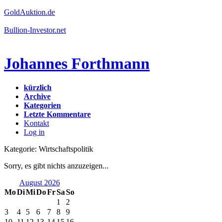
GoldAuktion.de
Bullion-Investor.net
Johannes Forthmann
kürzlich
Archive
Kategorien
Letzte Kommentare
Kontakt
Log in
Kategorie: Wirtschaftspolitik
Sorry, es gibt nichts anzuzeigen...
August 2026
Mo
Di
Mi
Do
Fr
Sa
So
1
2
3
4
5
6
7
8
9
10
11
12
13
14
15
16