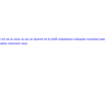
gold
eu
e
efsf
esm
euliten
eur
euro
ezb
falschgeld
fed
ftd
goldindikatoren
goldstandard
griechenland
handel
wahrheit
weltregierung
zensur