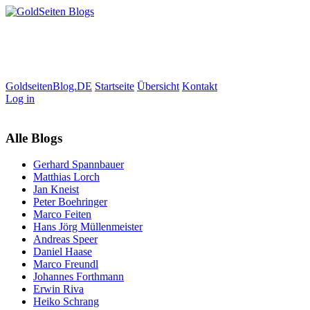
GoldseitenBlog.DE
Startseite
Übersicht
Kontakt
Log in
Alle Blogs
Gerhard Spannbauer
Matthias Lorch
Jan Kneist
Peter Boehringer
Marco Feiten
Hans Jörg Müllenmeister
Andreas Speer
Daniel Haase
Marco Freundl
Johannes Forthmann
Erwin Riva
Heiko Schrang