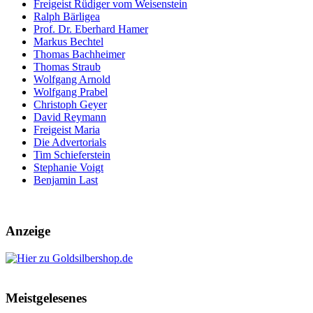
Freigeist Rüdiger vom Weisenstein
Ralph Bärligea
Prof. Dr. Eberhard Hamer
Markus Bechtel
Thomas Bachheimer
Thomas Straub
Wolfgang Arnold
Wolfgang Prabel
Christoph Geyer
David Reymann
Freigeist Maria
Die Advertorials
Tim Schieferstein
Stephanie Voigt
Benjamin Last
Anzeige
Meistgelesenes