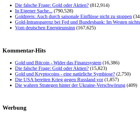
Die falsche Frage: Gold oder Aktien?
(812,914)
In Eigener Sache...
(790,528)
Goldpreis: Auch durch saisonale Einflüsse nicht zu stoppen
(34
Gold-Intransparenz bei Fed und Bundesbank: Im Westen nicht
Vom deutschen Energieunsinn
(167,625)
Kommentar-Hits
Gold und Bitcoin - Wider das Finanzsystem
(16,386)
Die falsche Frage: Gold oder Aktien?
(15,823)
Gold und Kryptocoins - eine natürliche Symbiose?
(2,750)
Die USA bereiten Krieg gegen Russland vor
(1,857)
Die wahren Strategen hinter der Ukraine-Verschwörung
(409)
Werbung