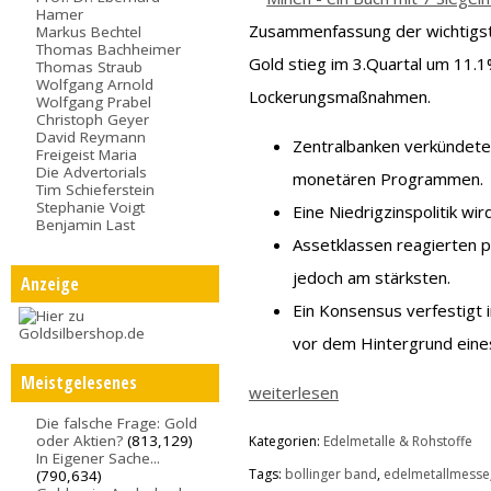
Hamer
Zusammenfassung der wichtigst
Markus Bechtel
Thomas Bachheimer
Gold stieg im 3.Quartal um 11.1
Thomas Straub
Wolfgang Arnold
Lockerungsmaßnahmen.
Wolfgang Prabel
Christoph Geyer
David Reymann
Zentralbanken verkündete
Freigeist Maria
Die Advertorials
monetären Programmen.
Tim Schieferstein
Stephanie Voigt
Eine Niedrigzinspolitik wi
Benjamin Last
Assetklassen reagierten po
jedoch am stärksten.
Anzeige
Ein Konsensus verfestigt 
vor dem Hintergrund eines 
Meistgelesenes
weiterlesen
Die falsche Frage: Gold
oder Aktien?
(813,129)
Kategorien:
Edelmetalle & Rohstoffe
In Eigener Sache...
Tags:
bollinger band
,
edelmetallmesse
(790,634)