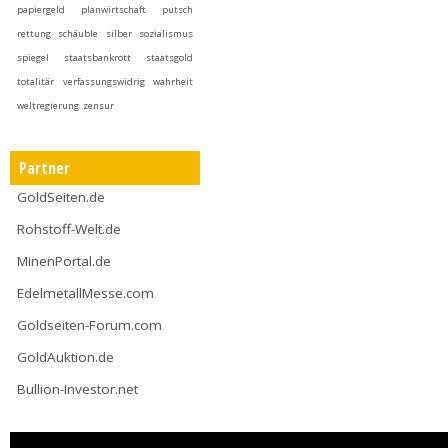
papiergeld
planwirtschaft
putsch
rettung
schäuble
silber
sozialismus
spiegel
staatsbankrott
staatsgold
totalitär
verfassungswidrig
wahrheit
weltregierung
zensur
Partner
GoldSeiten.de
Rohstoff-Welt.de
MinenPortal.de
EdelmetallMesse.com
Goldseiten-Forum.com
GoldAuktion.de
Bullion-Investor.net