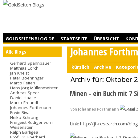
GOLDSEITENBLOG.DE
STARTSEITE
ÜBERSICHT
KON
Johannes Forth
Alle Blogs
Gerhard Spannbauer
kürzlich
Archive
Kategori
Matthias Lorch
Jan Kneist
Archiv für: Oktober 
Peter Boehringer
Marco Feiten
Hans Jörg Müllenmeister
Minen - ein Buch mit 7 Si
Andreas Speer
Daniel Haase
Marco Freundl
Johannes Forthmann
von
Johannes Forthmann
2
Erwin Riva
Heiko Schrang
Freigeist Rüdiger vom
Link:
http://jf-research.com/blog
Weisenstein
Ralph Bärligea
Prof. Dr. Eberhard