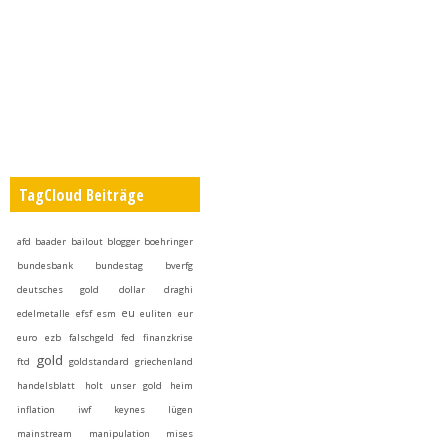
TagCloud Beiträge
afd
baader
bailout
blogger
boehringer
bundesbank
bundestag
bverfg
deutsches gold
dollar
draghi
eu
edelmetalle
efsf
esm
euliten
eur
euro
ezb
falschgeld
fed
finanzkrise
gold
ftd
goldstandard
griechenland
handelsblatt
holt unser gold heim
inflation
iwf
keynes
lügen
mainstream
manipulation
mises