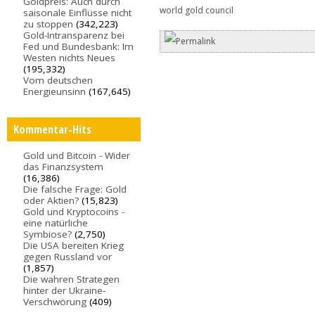
Goldpreis: Auch durch
world gold council
saisonale Einflüsse nicht
zu stoppen
(342,223)
Gold-Intransparenz bei
Fed und Bundesbank: Im
Westen nichts Neues
(195,332)
Vom deutschen
Energieunsinn
(167,645)
Kommentar-Hits
Gold und Bitcoin - Wider
das Finanzsystem
(16,386)
Die falsche Frage: Gold
oder Aktien?
(15,823)
Gold und Kryptocoins -
eine natürliche
Symbiose?
(2,750)
Die USA bereiten Krieg
gegen Russland vor
(1,857)
Die wahren Strategen
hinter der Ukraine-
Verschwörung
(409)