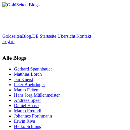
GoldseitenBlog.DE
Startseite
Übersicht
Kontakt
Log in
Alle Blogs
Gerhard Spannbauer
Matthias Lorch
Jan Kneist
Peter Boehringer
Marco Feiten
Hans Jörg Müllenmeister
Andreas Speer
Daniel Haase
Marco Freundl
Johannes Forthmann
Erwin Riva
Heiko Schrang