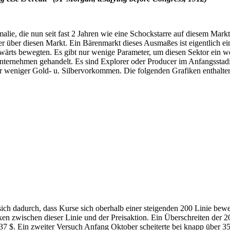
lie, die nun seit fast 2 Jahren wie eine Schockstarre auf diesem Markt
r über diesen Markt. Ein Bärenmarkt dieses Ausmaßes ist eigentlich ein
wärts bewegten. Es gibt nur wenige Parameter, um diesen Sektor ein we
nternehmen gehandelt. Es sind Explorer oder Producer im Anfangsstadi
r weniger Gold- u. Silbervorkommen. Die folgenden Grafiken enthalten
ich dadurch, dass Kurse sich oberhalb einer steigenden 200 Linie bew
 zwischen dieser Linie und der Preisaktion. Ein Überschreiten der 200 
37 $. Ein zweiter Versuch Anfang Oktober scheiterte bei knapp über 3