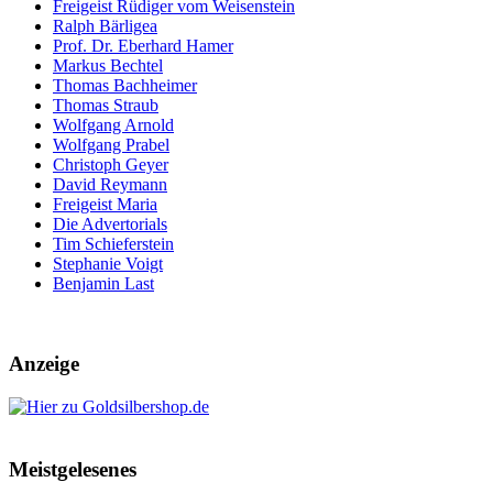
Freigeist Rüdiger vom Weisenstein
Ralph Bärligea
Prof. Dr. Eberhard Hamer
Markus Bechtel
Thomas Bachheimer
Thomas Straub
Wolfgang Arnold
Wolfgang Prabel
Christoph Geyer
David Reymann
Freigeist Maria
Die Advertorials
Tim Schieferstein
Stephanie Voigt
Benjamin Last
Anzeige
Meistgelesenes