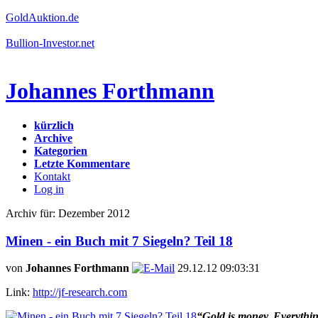
GoldAuktion.de
Bullion-Investor.net
Johannes Forthmann
kürzlich
Archive
Kategorien
Letzte Kommentare
Kontakt
Log in
Archiv für: Dezember 2012
Minen - ein Buch mit 7 Siegeln? Teil 18
von
Johannes Forthmann
29.12.12 09:03:31
Link:
http://jf-research.com
“Gold is money. Everything