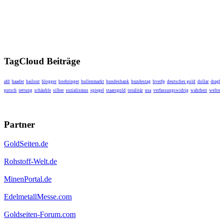
TagCloud Beiträge
afd
baader
bailout
blogger
boehringer
bullenmarkt
bundesbank
bundestag
bverfg
deutsches gold
dollar
drag
putsch
rettung
schäuble
silber
sozialismus
spiegel
staatsgold
totalitär
usa
verfassungswidrig
wahrheit
weltr
Partner
GoldSeiten.de
Rohstoff-Welt.de
MinenPortal.de
EdelmetallMesse.com
Goldseiten-Forum.com