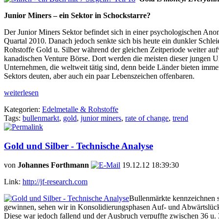
Junior Miners – ein Sektor in Schockstarre?
Der Junior Miners Sektor befindet sich in einer psychologischen Anoma
Quartal 2010. Danach jedoch senkte sich bis heute ein dunkler Schleie
Rohstoffe Gold u. Silber während der gleichen Zeitperiode weiter auf
kanadischen Venture Börse. Dort werden die meisten dieser jungen U
Unternehmen, die weltweit tätig sind, denn beide Länder bieten imme
Sektors deuten, aber auch ein paar Lebenszeichen offenbaren.
weiterlesen
Kategorien:
Edelmetalle & Rohstoffe
Tags:
bullenmarkt
,
gold
,
junior miners
,
rate of change
,
trend
Gold und Silber - Technische Analyse
von
Johannes Forthmann
19.12.12 18:39:30
Link:
http://jf-research.com
Bullenmärkte kennzeichnen s
gewinnen, sehen wir in Konsolidierungsphasen Auf- und Abwärtslücken
Diese war jedoch fallend und der Ausbruch verpuffte zwischen 36 u. 