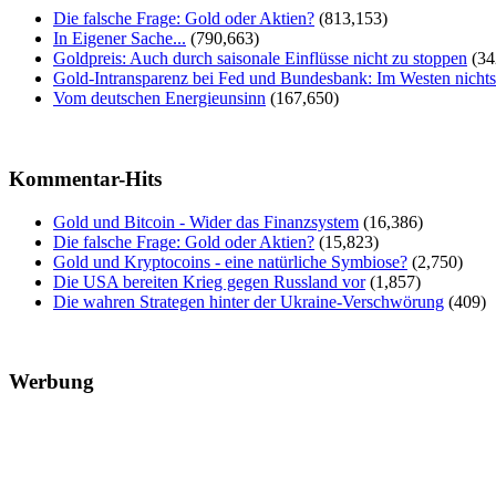
Die falsche Frage: Gold oder Aktien?
(813,153)
In Eigener Sache...
(790,663)
Goldpreis: Auch durch saisonale Einflüsse nicht zu stoppen
(34
Gold-Intransparenz bei Fed und Bundesbank: Im Westen nicht
Vom deutschen Energieunsinn
(167,650)
Kommentar-Hits
Gold und Bitcoin - Wider das Finanzsystem
(16,386)
Die falsche Frage: Gold oder Aktien?
(15,823)
Gold und Kryptocoins - eine natürliche Symbiose?
(2,750)
Die USA bereiten Krieg gegen Russland vor
(1,857)
Die wahren Strategen hinter der Ukraine-Verschwörung
(409)
Werbung