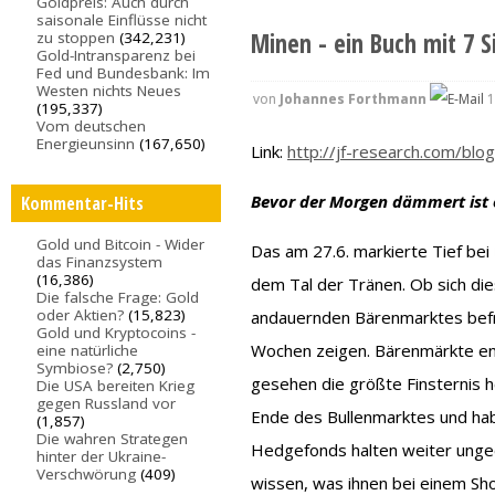
Goldpreis: Auch durch
saisonale Einflüsse nicht
Minen - ein Buch mit 7 Si
zu stoppen
(342,231)
Gold-Intransparenz bei
Fed und Bundesbank: Im
Westen nichts Neues
von
Johannes Forthmann
1
(195,337)
Vom deutschen
Energieunsinn
(167,650)
Link:
http://jf-research.com/blog
Bevor der Morgen dämmert ist 
Kommentar-Hits
Gold und Bitcoin - Wider
Das am 27.6. markierte Tief be
das Finanzsystem
(16,386)
dem Tal der Tränen. Ob sich di
Die falsche Frage: Gold
oder Aktien?
(15,823)
andauernden Bärenmarktes befr
Gold und Kryptocoins -
Wochen zeigen. Bärenmärkte en
eine natürliche
Symbiose?
(2,750)
gesehen die größte Finsternis 
Die USA bereiten Krieg
gegen Russland vor
Ende des Bullenmarktes und hab
(1,857)
Die wahren Strategen
Hedgefonds halten weiter unged
hinter der Ukraine-
Verschwörung
(409)
wissen, was ihnen bei einem Sh