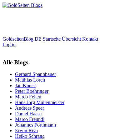
GoldseitenBlog.DE
Startseite
Übersicht
Kontakt
Log in
Alle Blogs
Gerhard Spannbauer
Matthias Lorch
Jan Kneist
Peter Boehringer
Marco Feiten
Hans Jörg Müllenmeister
Andreas Speer
Daniel Haase
Marco Freundl
Johannes Forthmann
Erwin Riva
Heiko Schrang