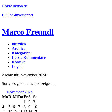
GoldAuktion.de
Bullion-Investor.net
Marco Freundl
kürzlich
Archive
Kategorien
Letzte Kommentare
Kontakt
Log in
Archiv für: November 2024
Sorry, es gibt nichts anzuzeigen...
November 2024
Mo
Di
Mi
Do
Fr
Sa
So
1
2
3
4
5
6
7
8
9
10
11
12
13
14
15
16
17