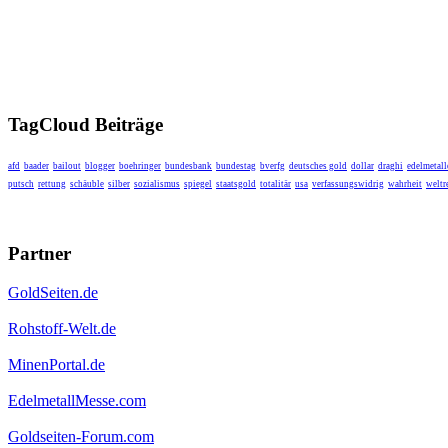
TagCloud Beiträge
afd
baader
bailout
blogger
boehringer
bundesbank
bundestag
bverfg
deutsches gold
dollar
draghi
edelmetall
putsch
rettung
schäuble
silber
sozialismus
spiegel
staatsgold
totalitär
usa
verfassungswidrig
wahrheit
weltr
Partner
GoldSeiten.de
Rohstoff-Welt.de
MinenPortal.de
EdelmetallMesse.com
Goldseiten-Forum.com