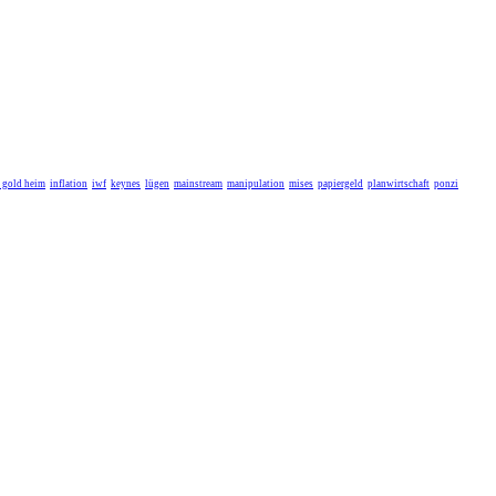
r gold heim
inflation
iwf
keynes
lügen
mainstream
manipulation
mises
papiergeld
planwirtschaft
ponzi