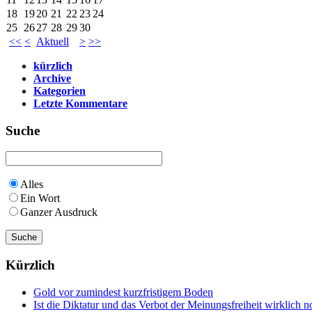
18
19
20
21
22
23
24
25
26
27
28
29
30
<<
<
Aktuell
>
>>
kürzlich
Archive
Kategorien
Letzte Kommentare
Suche
Alles
Ein Wort
Ganzer Ausdruck
Kürzlich
Gold vor zumindest kurzfristigem Boden
Ist die Diktatur und das Verbot der Meinungsfreiheit wirklich 