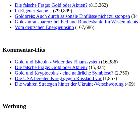
Die falsche Frage: Gold oder Aktien?
(813,362)
In Eigener Sache...
(790,899)
Goldpreis: Auch durch saisonale Einflüsse nicht zu stoppen
(34
Gold-Intransparenz bei Fed und Bundesbank: Im Westen nicht
Vom deutschen Energieunsinn
(167,686)
Kommentar-Hits
Gold und Bitcoin - Wider das Finanzsystem
(16,386)
Die falsche Frage: Gold oder Aktien?
(15,824)
Gold und Kryptocoins - eine natürliche Symbiose?
(2,750)
Die USA bereiten Krieg gegen Russland vor
(1,857)
Die wahren Strategen hinter der Ukraine-Verschwörung
(409)
Werbung