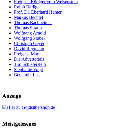
Freigeist Rüdiger vom Weisenstein
Ralph Bärligea
Prof. Dr. Eberhard Hamer
Markus Bechtel
Thomas Bachheimer
Thomas Straub
Wolfgang Arnold
Wolfgang Prabel
Christoph Geyer
David Reymann
Freigeist Maria
Die Advertorials
Tim Schieferstein
Stephanie Voigt
Benjamin Last
Anzeige
Meistgelesenes