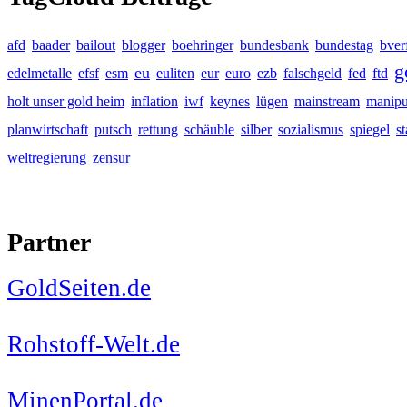
afd
baader
bailout
blogger
boehringer
bundesbank
bundestag
bver
g
eu
edelmetalle
efsf
esm
euliten
eur
euro
ezb
falschgeld
fed
ftd
holt unser gold heim
inflation
iwf
keynes
lügen
mainstream
manipu
planwirtschaft
putsch
rettung
schäuble
silber
sozialismus
spiegel
s
weltregierung
zensur
Partner
GoldSeiten.de
Rohstoff-Welt.de
MinenPortal.de