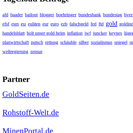
afd
baader
bailout
blogger
boehringer
bundesbank
bundestag
bver
gold
eu
efsf
esm
euliten
eur
euro
ezb
falschgeld
fed
ftd
goldin
handelsblatt
holt unser gold heim
inflation
iwf
juncker
keynes
lüge
planwirtschaft
putsch
rettung
schäuble
silber
sozialismus
spiegel
s
weltregierung
zensur
Partner
GoldSeiten.de
Rohstoff-Welt.de
MinenPortal.de