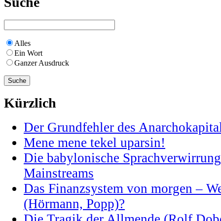
Suche
Alles
Ein Wort
Ganzer Ausdruck
Kürzlich
Der Grundfehler des Anarchokapita
Mene mene tekel uparsin!
Die babylonische Sprachverwirrung 
Mainstreams
Das Finanzsystem von morgen – Weg
(Hörmann, Popp)?
Die Tragik der Allmende (Rolf Dobe