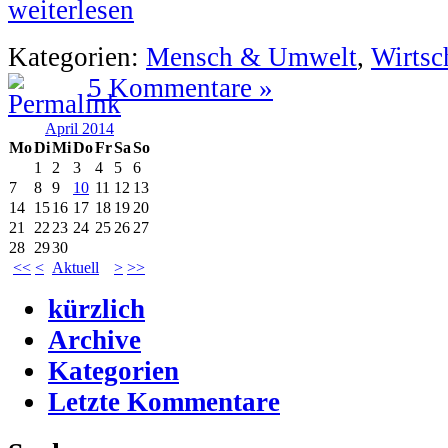
weiterlesen
Kategorien:
Mensch & Umwelt
,
Wirtsc
5 Kommentare »
April 2014
Mo
Di
Mi
Do
Fr
Sa
So
1
2
3
4
5
6
7
8
9
10
11
12
13
14
15
16
17
18
19
20
21
22
23
24
25
26
27
28
29
30
<<
<
Aktuell
>
>>
kürzlich
Archive
Kategorien
Letzte Kommentare