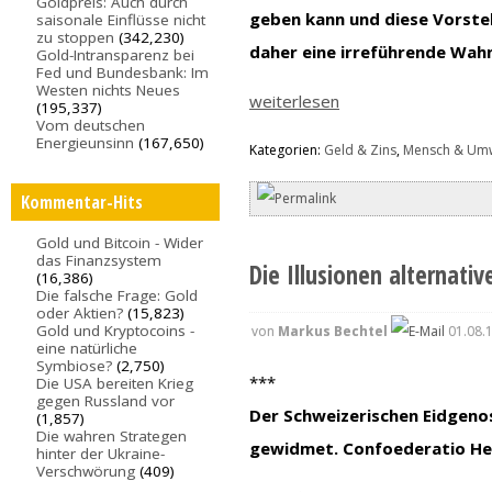
Goldpreis: Auch durch
geben kann und diese Vorstel
saisonale Einflüsse nicht
zu stoppen
(342,230)
daher eine irreführende Wahn
Gold-Intransparenz bei
Fed und Bundesbank: Im
Westen nichts Neues
weiterlesen
(195,337)
Vom deutschen
Energieunsinn
(167,650)
Kategorien:
Geld & Zins
,
Mensch & Umw
Kommentar-Hits
Gold und Bitcoin - Wider
das Finanzsystem
Die Illusionen alternati
(16,386)
Die falsche Frage: Gold
oder Aktien?
(15,823)
Gold und Kryptocoins -
von
Markus Bechtel
01.08.
eine natürliche
Symbiose?
(2,750)
***
Die USA bereiten Krieg
gegen Russland vor
Der Schweizerischen Eidgeno
(1,857)
Die wahren Strategen
gewidmet. Confoederatio Helv
hinter der Ukraine-
Verschwörung
(409)