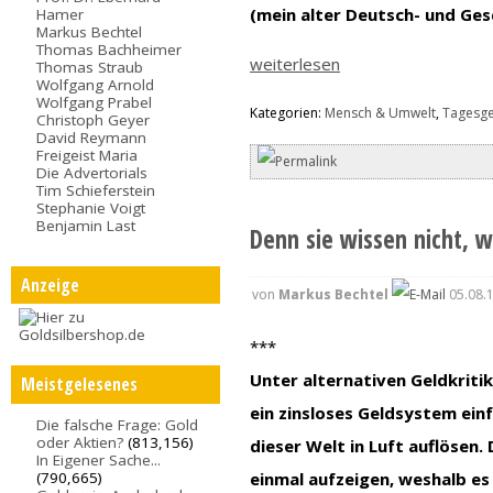
(mein alter Deutsch- und Ges
Hamer
Markus Bechtel
Thomas Bachheimer
weiterlesen
Thomas Straub
Wolfgang Arnold
Wolfgang Prabel
Kategorien:
Mensch & Umwelt
,
Tagesg
Christoph Geyer
David Reymann
Freigeist Maria
Die Advertorials
Tim Schieferstein
Stephanie Voigt
Benjamin Last
Denn sie wissen nicht, wa
Anzeige
von
Markus Bechtel
05.08.
***
Unter alternativen Geldkrit
Meistgelesenes
ein zinsloses Geldsystem ein
Die falsche Frage: Gold
oder Aktien?
(813,156)
dieser Welt in Luft auflösen.
In Eigener Sache...
einmal aufzeigen, weshalb es
(790,665)