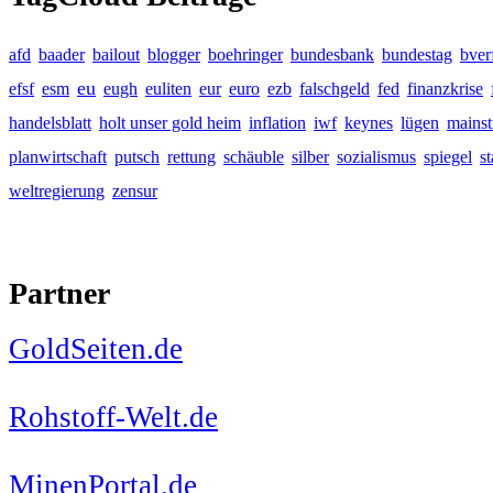
afd
baader
bailout
blogger
boehringer
bundesbank
bundestag
bver
eu
efsf
esm
eugh
euliten
eur
euro
ezb
falschgeld
fed
finanzkrise
handelsblatt
holt unser gold heim
inflation
iwf
keynes
lügen
mains
planwirtschaft
putsch
rettung
schäuble
silber
sozialismus
spiegel
s
weltregierung
zensur
Partner
GoldSeiten.de
Rohstoff-Welt.de
MinenPortal.de