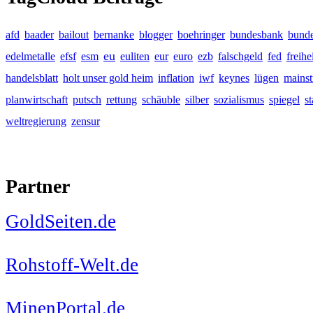
afd
baader
bailout
bernanke
blogger
boehringer
bundesbank
bunde
eu
edelmetalle
efsf
esm
euliten
eur
euro
ezb
falschgeld
fed
freihe
handelsblatt
holt unser gold heim
inflation
iwf
keynes
lügen
mains
planwirtschaft
putsch
rettung
schäuble
silber
sozialismus
spiegel
s
weltregierung
zensur
Partner
GoldSeiten.de
Rohstoff-Welt.de
MinenPortal.de