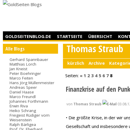
GOLDSEITENBLOG.DE
STARTSEITE
ÜBERSICHT
KON
Thomas Straub
Alle Blogs
Gerhard Spannbauer
kürzlich
Archive
Kategori
Matthias Lorch
Jan Kneist
Peter Boehringer
Seiten:
«
1
2
3
4
5
6
7
8
Marco Feiten
Hans Jörg Müllenmeister
Andreas Speer
Finanzkrise auf den Pun
Daniel Haase
Marco Freundl
Johannes Forthmann
von
Thomas Straub
03.08.1
Erwin Riva
Heiko Schrang
Freigeist Rüdiger vom
• Die größte Krise, in der wir un
Weisenstein
Ralph Bärligea
Gesellschaft und insbesondere 
Prof. Dr. Eberhard