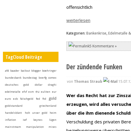
offensichtlich
weiterlesen
Kategorien:
Bankenkrise
,
Edelmetalle &
5 Kommentare »
TagCloud Beiträge
Der zündende Funken
afd
baader
bailout
blogger
boehringer
bundesbank
bundestag
bverfg
comex
von
Thomas Straub
15.07.1
deutsches gold
dollar
draghi
eu
edelmetalle
efsf
esm
euliten
eur
Wer das Recht hat zur Zinsza
gold
euro
ezb
falschgeld
fed
ftd
erzeugen, wird alles versuch
goldstandard
griechenland
über die ihm dienende Schuld
handelsblatt
holt unser gold heim
inflation
iwf
keynes
lügen
Verschuldung des privaten Berei
mainstream
manipulation
mises
beziehungsweise überschritten