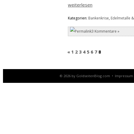
weiterlesen
Kategorien:
Bankenkrise
,
Edelmetalle &
3 Kommentare »
«
1
2
3
4
5
6
7
8
© 2026 by
GoldseitenBlog.com
•
Impressum