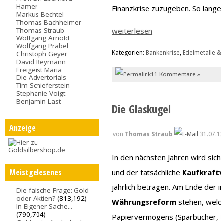
Hamer
Finanzkrise zuzugeben. So lange
Markus Bechtel
Thomas Bachheimer
Thomas Straub
weiterlesen
Wolfgang Arnold
Wolfgang Prabel
Kategorien:
Bankenkrise
,
Edelmetalle &
Christoph Geyer
David Reymann
Freigeist Maria
11 Kommentare »
Die Advertorials
Tim Schieferstein
Stephanie Voigt
Benjamin Last
Die Glaskugel
Anzeige
von
Thomas Straub
31.07.1
In den nächsten Jahren wird sic
Meistgelesenes
und der tatsächliche
Kaufkraft
jährlich betragen. Am Ende der i
Die falsche Frage: Gold
oder Aktien?
(813,192)
Währungsreform
stehen, welc
In Eigener Sache...
(790,704)
Papiervermögens (Sparbücher, L