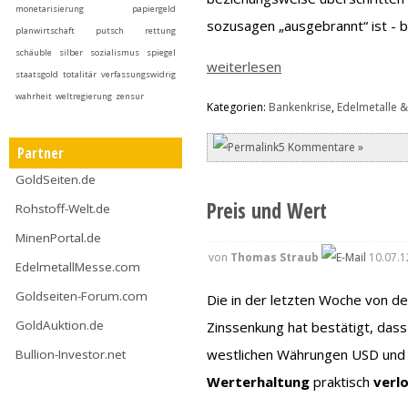
monetarisierung
papiergeld
sozusagen „ausgebrannt“ ist - bl
planwirtschaft
putsch
rettung
schäuble
silber
sozialismus
spiegel
weiterlesen
staatsgold
totalitär
verfassungswidrig
wahrheit
weltregierung
zensur
Kategorien:
Bankenkrise
,
Edelmetalle &
5 Kommentare »
Partner
GoldSeiten.de
Preis und Wert
Rohstoff-Welt.de
MinenPortal.de
von
Thomas Straub
10.07.1
EdelmetallMesse.com
Goldseiten-Forum.com
Die in der letzten Woche von d
GoldAuktion.de
Zinssenkung hat bestätigt, das
westlichen Währungen USD und 
Bullion-Investor.net
Werterhaltung
praktisch
verl