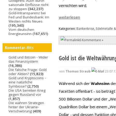
Goldpreis: Auch durch
saisonale Einflüsse nicht
vernichten wird.
zu stoppen
(342,237)
Gold-Intransparenz bei
weiterlesen
Fed und Bundesbank: Im
Westen nichts Neues
(195,340)
Kategorien:
Bankenkrise
,
Edelmetalle &
Vom deutschen
Energieunsinn
(167,651)
6 Kommentare »
Kommentar-Hits
Gold ist die Weltwährun
Gold und Bitcoin - Wider
das Finanzsystem
(16,386)
Die falsche Frage: Gold
von
Thomas Straub
23.07.1
oder Aktien?
(15,823)
Gold und Kryptocoins -
eine natürliche
Während sich der
Wahnsinn
des
Symbiose?
(2,750)
Die USA bereiten Krieg
Facetten offenbart - so beträgt
gegen Russland vor
(1,857)
500 Billionen Dollar und der „W
Die wahren Strategen
Quadrillion Dollar bei einem „We
hinter der Ukraine-
Verschwörung
(409)
Dollar - und dessen Funktion oh