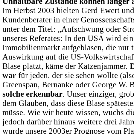
Unhaltbare Zustände können länger a
Im Herbst 2003 hielten Gerd Ewert und
Kundenberater in einer Genossenschaft
unter dem Titel: „Aufschwung oder Str
unseres Referates: In den USA wird ein
Immobilienmarkt aufgeblasen, die nur 
Auswirkung auf die US-Volkswirtschaft
Blase platzt, käme der Katzenjammer.
D
war
für jeden, der sie sehen wollte (als
Greenspan, Bernanke oder George W. 
solche erkennbar
. Unser einziger, gro
dem Glauben, dass diese Blase späteste
müsse. Wie wir heute wissen, wuchs d
jedoch darüber hinaus weitere drei Jah
wurde unsere 2003er Prognose vom Platz