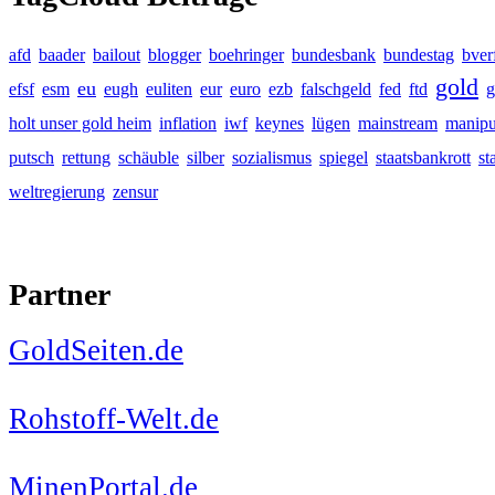
afd
baader
bailout
blogger
boehringer
bundesbank
bundestag
bver
gold
eu
efsf
esm
eugh
euliten
eur
euro
ezb
falschgeld
fed
ftd
g
holt unser gold heim
inflation
iwf
keynes
lügen
mainstream
manipu
putsch
rettung
schäuble
silber
sozialismus
spiegel
staatsbankrott
st
weltregierung
zensur
Partner
GoldSeiten.de
Rohstoff-Welt.de
MinenPortal.de