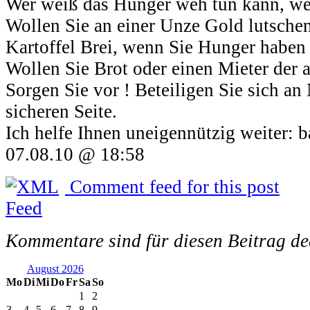
Wer weiß das Hunger weh tun kann, we
Wollen Sie an einer Unze Gold lutschen
Kartoffel Brei, wenn Sie Hunger haben
Wollen Sie Brot oder einen Mieter der 
Sorgen Sie vor ! Beteiligen Sie sich an
sicheren Seite.
Ich helfe Ihnen uneigennützig weiter:
07.08.10 @ 18:58
Comment feed for this post
Kommentare sind für diesen Beitrag dea
August 2026
Mo
Di
Mi
Do
Fr
Sa
So
1
2
3
4
5
6
7
8
9