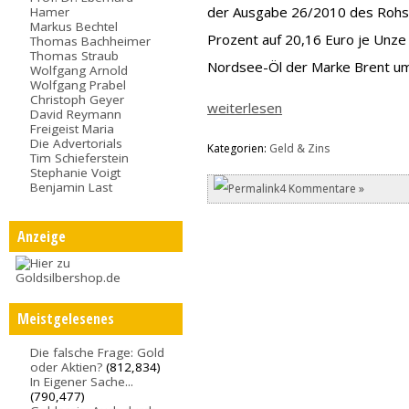
der Ausgabe 26/2010 des Rohsto
Hamer
Markus Bechtel
Prozent auf 20,16 Euro je Unze 
Thomas Bachheimer
Thomas Straub
Nordsee-Öl der Marke Brent um 
Wolfgang Arnold
Wolfgang Prabel
Christoph Geyer
weiterlesen
David Reymann
Freigeist Maria
Die Advertorials
Kategorien:
Geld & Zins
Tim Schieferstein
Stephanie Voigt
Benjamin Last
4 Kommentare »
Anzeige
Meistgelesenes
Die falsche Frage: Gold
oder Aktien?
(812,834)
In Eigener Sache...
(790,477)