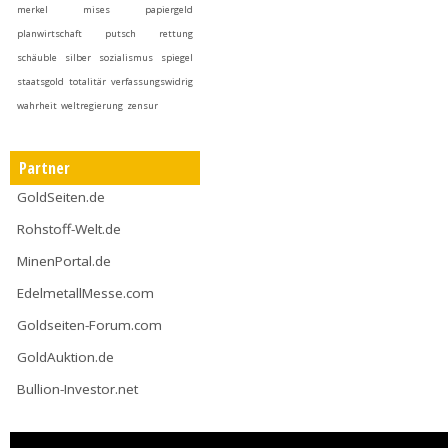
merkel
mises
papiergeld
planwirtschaft
putsch
rettung
schäuble
silber
sozialismus
spiegel
staatsgold
totalitär
verfassungswidrig
wahrheit
weltregierung
zensur
Partner
GoldSeiten.de
Rohstoff-Welt.de
MinenPortal.de
EdelmetallMesse.com
Goldseiten-Forum.com
GoldAuktion.de
Bullion-Investor.net