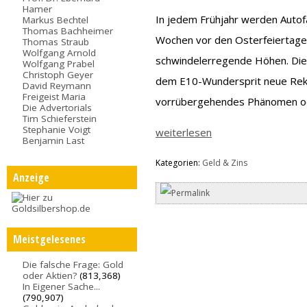
Hamer
In jedem Frühjahr werden Autofa
Markus Bechtel
Thomas Bachheimer
Wochen vor den Osterfeiertagen
Thomas Straub
Wolfgang Arnold
schwindelerregende Höhen. Dies
Wolfgang Prabel
Christoph Geyer
dem E10-Wundersprit neue Reko
David Reymann
Freigeist Maria
vorrübergehendes Phänomen oder
Die Advertorials
Tim Schieferstein
Stephanie Voigt
weiterlesen
Benjamin Last
Kategorien:
Geld & Zins
Anzeige
Meistgelesenes
Die falsche Frage: Gold
oder Aktien?
(813,368)
In Eigener Sache...
(790,907)