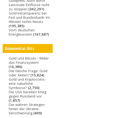
Goldpreis: Auch durch
saisonale Einflüsse nicht
zu stoppen
(342,291)
Gold-Intransparenz bei
Fed und Bundesbank: Im
Westen nichts Neues
(195,385)
Vom deutschen
Energieunsinn
(167,687)
Kommentar-Hits
Gold und Bitcoin - Wider
das Finanzsystem
(16,386)
Die falsche Frage: Gold
oder Aktien?
(15,824)
Gold und Kryptocoins -
eine natürliche
Symbiose?
(2,750)
Die USA bereiten Krieg
gegen Russland vor
(1,857)
Die wahren Strategen
hinter der Ukraine-
Verschwörung
(409)