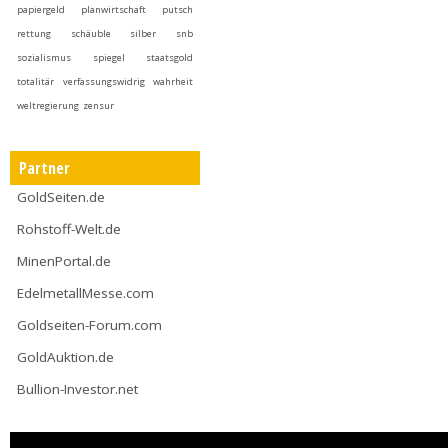
papiergeld
planwirtschaft
putsch
rettung
schäuble
silber
snb
sozialismus
spiegel
staatsgold
totalitär
verfassungswidrig
wahrheit
weltregierung
zensur
Partner
GoldSeiten.de
Rohstoff-Welt.de
MinenPortal.de
EdelmetallMesse.com
Goldseiten-Forum.com
GoldAuktion.de
Bullion-Investor.net