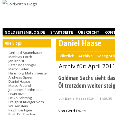
GOLDSEITENBLOG.DE
STARTSEITE
ÜBERSICHT
KON
Daniel Haase
Alle Blogs
Gerhard Spannbauer
kürzlich
Archive
Kategori
Matthias Lorch
Jan Kneist
Archiv für: April 201
Peter Boehringer
Marco Feiten
Hans Jörg Müllenmeister
Goldman Sachs sieht da
Andreas Speer
Daniel Haase
Öl trotzdem weiter stei
Marco Freundl
Johannes Forthmann
Erwin Riva
Heiko Schrang
von
Daniel Haase
19.04.11 11:08:35
Freigeist Rüdiger vom
Weisenstein
Ralph Bärligea
Von Gerd Ewert
Prof. Dr. Eberhard