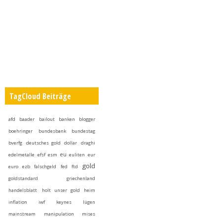
TagCloud Beiträge
afd
baader
bailout
banken
blogger
boehringer
bundesbank
bundestag
bverfg
deutsches gold
dollar
draghi
eu
edelmetalle
efsf
esm
euliten
eur
gold
euro
ezb
falschgeld
fed
ftd
goldstandard
griechenland
handelsblatt
holt unser gold heim
inflation
iwf
keynes
lügen
mainstream
manipulation
mises