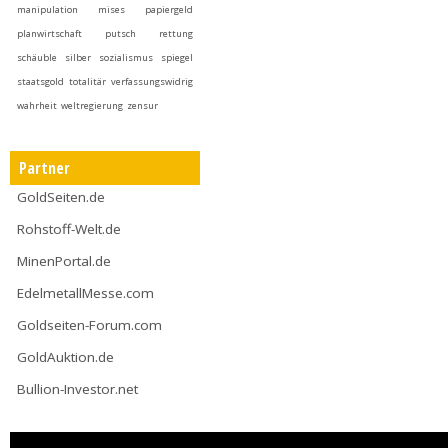
manipulation
mises
papiergeld
planwirtschaft
putsch
rettung
schäuble
silber
sozialismus
spiegel
staatsgold
totalitär
verfassungswidrig
wahrheit
weltregierung
zensur
Partner
GoldSeiten.de
Rohstoff-Welt.de
MinenPortal.de
EdelmetallMesse.com
Goldseiten-Forum.com
GoldAuktion.de
Bullion-Investor.net