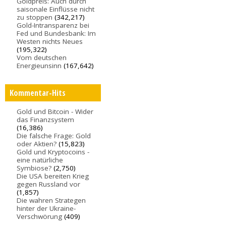
Goldpreis: Auch durch
saisonale Einflüsse nicht
zu stoppen
(342,217)
Gold-Intransparenz bei
Fed und Bundesbank: Im
Westen nichts Neues
(195,322)
Vom deutschen
Energieunsinn
(167,642)
Kommentar-Hits
Gold und Bitcoin - Wider
das Finanzsystem
(16,386)
Die falsche Frage: Gold
oder Aktien?
(15,823)
Gold und Kryptocoins -
eine natürliche
Symbiose?
(2,750)
Die USA bereiten Krieg
gegen Russland vor
(1,857)
Die wahren Strategen
hinter der Ukraine-
Verschwörung
(409)