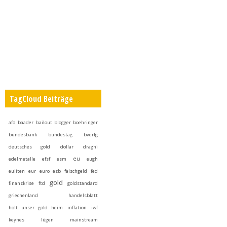
TagCloud Beiträge
afd
baader
bailout
blogger
boehringer
bundesbank
bundestag
bverfg
deutsches gold
dollar
draghi
eu
edelmetalle
efsf
esm
eugh
euliten
eur
euro
ezb
falschgeld
fed
gold
finanzkrise
ftd
goldstandard
griechenland
handelsblatt
holt unser gold heim
inflation
iwf
keynes
lügen
mainstream