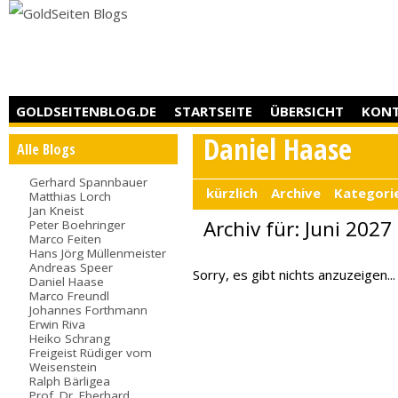
GOLDSEITENBLOG.DE
STARTSEITE
ÜBERSICHT
KON
Daniel Haase
Alle Blogs
Gerhard Spannbauer
kürzlich
Archive
Kategori
Matthias Lorch
Jan Kneist
Archiv für: Juni 2027
Peter Boehringer
Marco Feiten
Hans Jörg Müllenmeister
Andreas Speer
Sorry, es gibt nichts anzuzeigen...
Daniel Haase
Marco Freundl
Johannes Forthmann
Erwin Riva
Heiko Schrang
Freigeist Rüdiger vom
Weisenstein
Ralph Bärligea
Prof. Dr. Eberhard