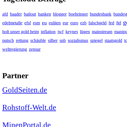
afd
baader
bailout
banken
blogger
boehringer
bundesbank
bundes
g
eu
edelmetalle
efsf
esm
euliten
eur
euro
ezb
falschgeld
fed
ftd
holt unser gold heim
inflation
iwf
keynes
lügen
mainstream
manipu
putsch
rettung
schäuble
silber
snb
sozialismus
spiegel
staatsgold
t
weltregierung
zensur
Partner
GoldSeiten.de
Rohstoff-Welt.de
MinenPortal.de