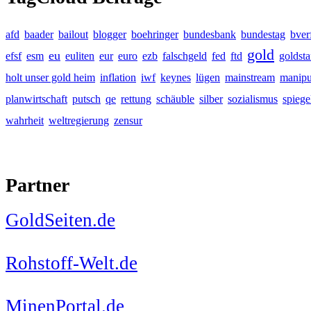
afd
baader
bailout
blogger
boehringer
bundesbank
bundestag
bver
gold
eu
efsf
esm
euliten
eur
euro
ezb
falschgeld
fed
ftd
goldst
holt unser gold heim
inflation
iwf
keynes
lügen
mainstream
manipu
planwirtschaft
putsch
qe
rettung
schäuble
silber
sozialismus
spiege
wahrheit
weltregierung
zensur
Partner
GoldSeiten.de
Rohstoff-Welt.de
MinenPortal.de