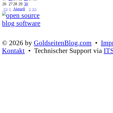
26
27
28
29
30
<<
<
Aktuell
>
>>
© 2026 by
GoldseitenBlog.com
•
Imp
Kontakt
• Technischer Support via
IT