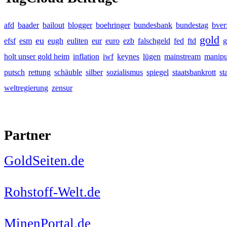
afd
baader
bailout
blogger
boehringer
bundesbank
bundestag
bver
gold
eu
efsf
esm
eugh
euliten
eur
euro
ezb
falschgeld
fed
ftd
g
holt unser gold heim
inflation
iwf
keynes
lügen
mainstream
manipu
putsch
rettung
schäuble
silber
sozialismus
spiegel
staatsbankrott
st
weltregierung
zensur
Partner
GoldSeiten.de
Rohstoff-Welt.de
MinenPortal.de