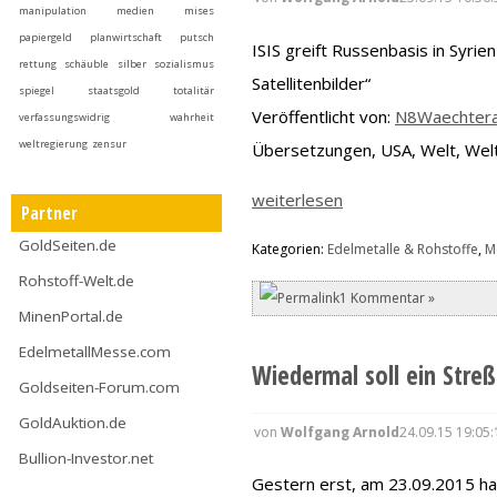
manipulation
medien
mises
papiergeld
planwirtschaft
putsch
ISIS greift Russenbasis in Syrien
rettung
schäuble
silber
sozialismus
Satellitenbilder“
spiegel
staatsgold
totalitär
Veröffentlicht von:
N8Waechter
verfassungswidrig
wahrheit
weltregierung
zensur
Übersetzungen, USA, Welt, Wel
weiterlesen
Partner
GoldSeiten.de
Kategorien:
Edelmetalle & Rohstoffe
,
M
Rohstoff-Welt.de
1 Kommentar »
MinenPortal.de
EdelmetallMesse.com
Wiedermal soll ein Streß
Goldseiten-Forum.com
GoldAuktion.de
von
Wolfgang Arnold
24.09.15 19:05:
Bullion-Investor.net
Gestern erst, am 23.09.2015 ha