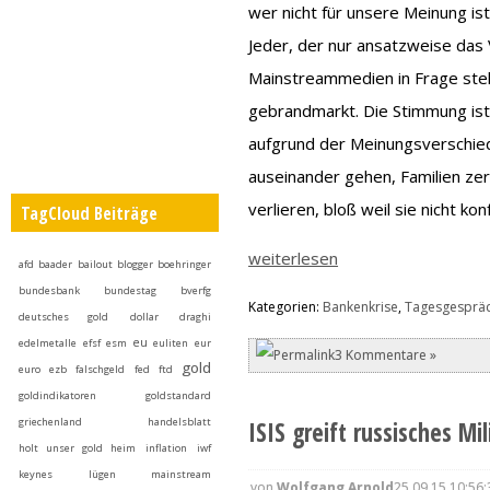
wer nicht für unsere Meinung is
Jeder, der nur ansatzweise das
Mainstreammedien in Frage stel
gebrandmarkt. Die Stimmung ist
aufgrund der Meinungsverschie
auseinander gehen, Familien ze
verlieren, bloß weil sie nicht ko
TagCloud Beiträge
weiterlesen
afd
baader
bailout
blogger
boehringer
bundesbank
bundestag
bverfg
Kategorien:
Bankenkrise
,
Tagesgesprä
deutsches gold
dollar
draghi
eu
edelmetalle
efsf
esm
euliten
eur
3 Kommentare »
gold
euro
ezb
falschgeld
fed
ftd
goldindikatoren
goldstandard
griechenland
handelsblatt
ISIS greift russisches Mil
holt unser gold heim
inflation
iwf
keynes
lügen
mainstream
von
Wolfgang Arnold
25.09.15 10:56: