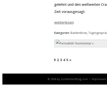
gelehnt und den weltweiten Cras
Zeit vorausgesagt:
weiterlesen
Kategorien:
Bankenkrise
,
Tagesgesprä
1 Kommentar »
1
2
3
4
5
»
© 2026 by
GoldseitenBlog.com
•
Impressum