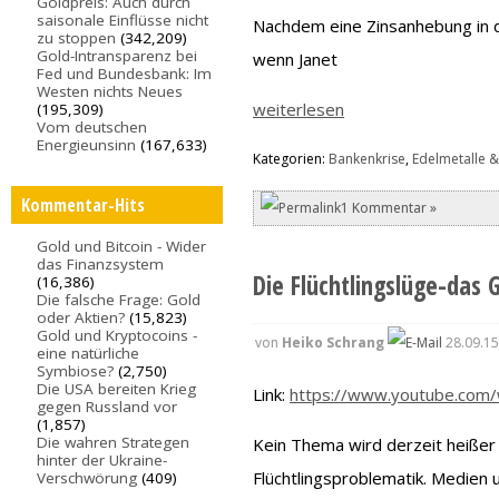
Goldpreis: Auch durch
saisonale Einflüsse nicht
Nachdem eine Zinsanhebung in d
zu stoppen
(342,209)
Gold-Intransparenz bei
wenn Janet
Fed und Bundesbank: Im
Westen nichts Neues
weiterlesen
(195,309)
Vom deutschen
Energieunsinn
(167,633)
Kategorien:
Bankenkrise
,
Edelmetalle &
Kommentar-Hits
1 Kommentar »
Gold und Bitcoin - Wider
das Finanzsystem
Die Flüchtlingslüge-das 
(16,386)
Die falsche Frage: Gold
oder Aktien?
(15,823)
Gold und Kryptocoins -
von
Heiko Schrang
28.09.15
eine natürliche
Symbiose?
(2,750)
Die USA bereiten Krieg
Link:
https://www.youtube.com
gegen Russland vor
(1,857)
Die wahren Strategen
Kein Thema wird derzeit heißer 
hinter der Ukraine-
Flüchtlingsproblematik. Medien 
Verschwörung
(409)