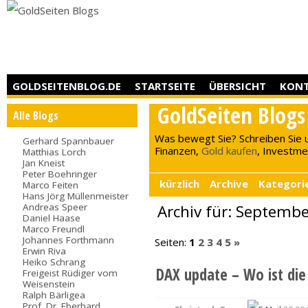
GOLDSEITENBLOG.DE
STARTSEITE
ÜBERSICHT
KON
GoldSeiten Blogs
Alle Blogs
Was bewegt Sie? Schreiben Sie 
Gerhard Spannbauer
Finanzen,
Gold kaufen
, Investment
Matthias Lorch
Jan Kneist
Peter Boehringer
kürzlich
Archive
Kategori
Marco Feiten
Hans Jörg Müllenmeister
Andreas Speer
Archiv für: Septemb
Daniel Haase
Marco Freundl
Johannes Forthmann
Seiten:
1
2
3
4
5
»
Erwin Riva
Heiko Schrang
DAX update – Wo ist die
Freigeist Rüdiger vom
Weisenstein
Ralph Bärligea
Prof. Dr. Eberhard