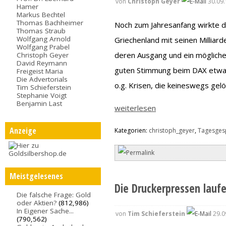
von
Christoph Geyer
30.09.
Hamer
Markus Bechtel
Thomas Bachheimer
Noch zum Jahresanfang wirkte d
Thomas Straub
Wolfgang Arnold
Griechenland mit seinen Milliar
Wolfgang Prabel
deren Ausgang und ein möglich
Christoph Geyer
David Reymann
guten Stimmung beim DAX etwas 
Freigeist Maria
Die Advertorials
o.g. Krisen, die keineswegs gelö
Tim Schieferstein
Stephanie Voigt
Benjamin Last
weiterlesen
Anzeige
Kategorien:
christoph_geyer
,
Tagesges
Meistgelesenes
Die Druckerpressen laufe
Die falsche Frage: Gold
oder Aktien?
(812,986)
In Eigener Sache...
von
Tim Schieferstein
29.0
(790,562)