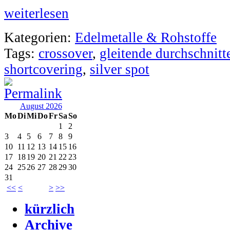
weiterlesen
Kategorien:
Edelmetalle & Rohstoffe
Tags:
crossover
,
gleitende durchschnitt
shortcovering
,
silver spot
August 2026
Mo
Di
Mi
Do
Fr
Sa
So
1
2
3
4
5
6
7
8
9
10
11
12
13
14
15
16
17
18
19
20
21
22
23
24
25
26
27
28
29
30
31
<<
<
>
>>
kürzlich
Archive