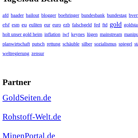
afd
baader
bailout
blogger
boehringer
bundesbank
bundestag
bver
gold
eu
efsf
esm
euliten
eur
euro
ezb
falschgeld
fed
ftd
goldst
holt unser gold heim
inflation
iwf
keynes
lügen
mainstream
manipu
planwirtschaft
putsch
rettung
schäuble
silber
sozialismus
spiegel
s
weltregierung
zensur
Partner
GoldSeiten.de
Rohstoff-Welt.de
MinenPortal.de