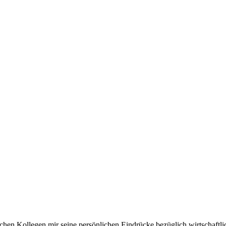
chen Kollegen mir seine persönlichen Eindrücke bezüglich wirtschaftli