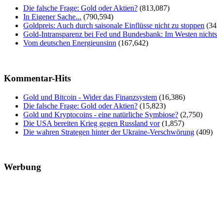
Die falsche Frage: Gold oder Aktien?
(813,087)
In Eigener Sache...
(790,594)
Goldpreis: Auch durch saisonale Einflüsse nicht zu stoppen
(34
Gold-Intransparenz bei Fed und Bundesbank: Im Westen nicht
Vom deutschen Energieunsinn
(167,642)
Kommentar-Hits
Gold und Bitcoin - Wider das Finanzsystem
(16,386)
Die falsche Frage: Gold oder Aktien?
(15,823)
Gold und Kryptocoins - eine natürliche Symbiose?
(2,750)
Die USA bereiten Krieg gegen Russland vor
(1,857)
Die wahren Strategen hinter der Ukraine-Verschwörung
(409)
Werbung