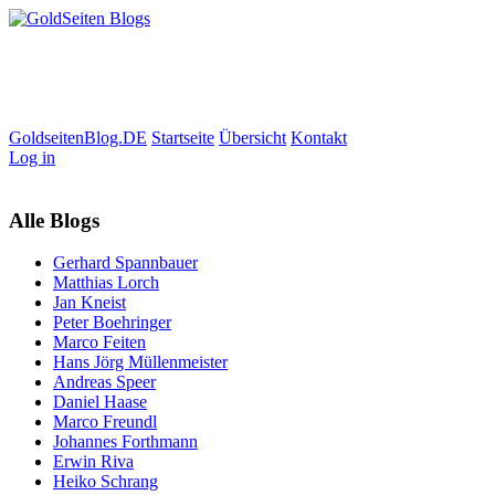
GoldseitenBlog.DE
Startseite
Übersicht
Kontakt
Log in
Alle Blogs
Gerhard Spannbauer
Matthias Lorch
Jan Kneist
Peter Boehringer
Marco Feiten
Hans Jörg Müllenmeister
Andreas Speer
Daniel Haase
Marco Freundl
Johannes Forthmann
Erwin Riva
Heiko Schrang