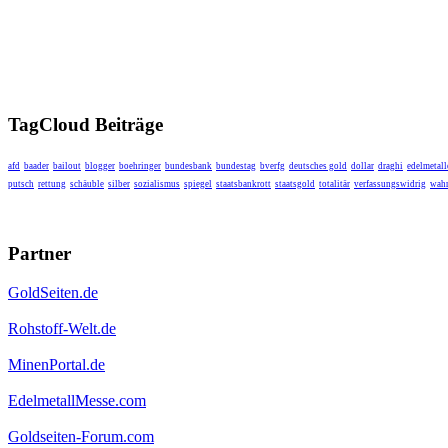
TagCloud Beiträge
afd
baader
bailout
blogger
boehringer
bundesbank
bundestag
bverfg
deutsches gold
dollar
draghi
edelmetall
putsch
rettung
schäuble
silber
sozialismus
spiegel
staatsbankrott
staatsgold
totalitär
verfassungswidrig
wahr
Partner
GoldSeiten.de
Rohstoff-Welt.de
MinenPortal.de
EdelmetallMesse.com
Goldseiten-Forum.com