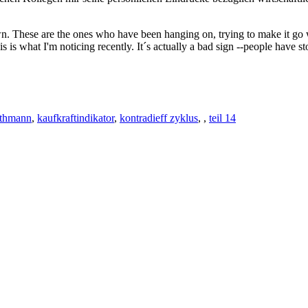
wn. These are the ones who have been hanging on, trying to make it go 
 is what I'm noticing recently. It´s actually a bad sign --people have st
rthmann
,
kaufkraftindikator
,
kontradieff zyklus
,
,
teil 14