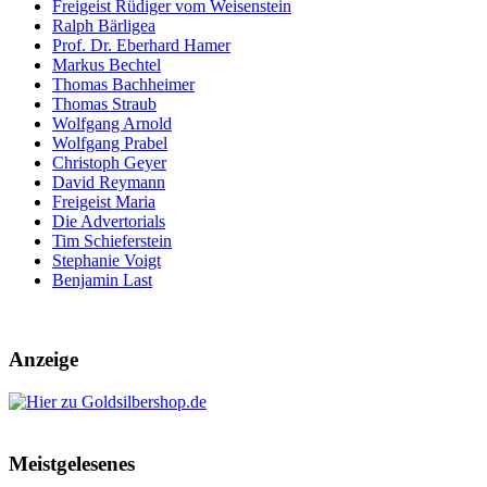
Freigeist Rüdiger vom Weisenstein
Ralph Bärligea
Prof. Dr. Eberhard Hamer
Markus Bechtel
Thomas Bachheimer
Thomas Straub
Wolfgang Arnold
Wolfgang Prabel
Christoph Geyer
David Reymann
Freigeist Maria
Die Advertorials
Tim Schieferstein
Stephanie Voigt
Benjamin Last
Anzeige
Meistgelesenes