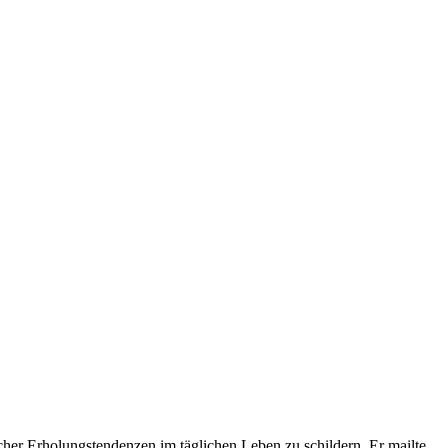
cher Erholungstendenzen im täglichen Leben zu schildern. Er mailte