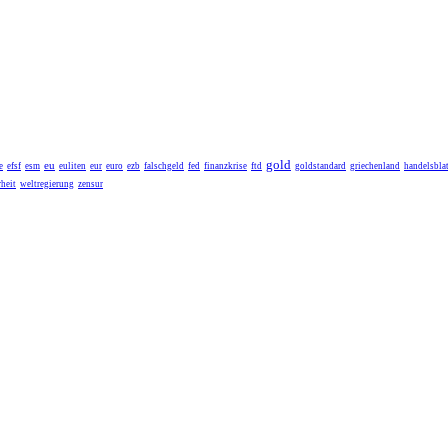
gold
eu
e
efsf
esm
euliten
eur
euro
ezb
falschgeld
fed
finanzkrise
ftd
goldstandard
griechenland
handelsblat
heit
weltregierung
zensur