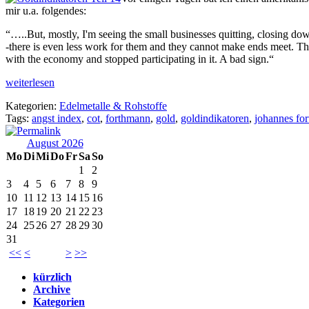
mir u.a. folgendes:
“…..But, mostly, I'm seeing the small businesses quitting, closing do
-there is even less work for them and they cannot make ends meet. This
with the economy and stopped participating in it. A bad sign.“
weiterlesen
Kategorien:
Edelmetalle & Rohstoffe
Tags:
angst index
,
cot
,
forthmann
,
gold
,
goldindikatoren
,
johannes fo
August 2026
Mo
Di
Mi
Do
Fr
Sa
So
1
2
3
4
5
6
7
8
9
10
11
12
13
14
15
16
17
18
19
20
21
22
23
24
25
26
27
28
29
30
31
<<
<
>
>>
kürzlich
Archive
Kategorien