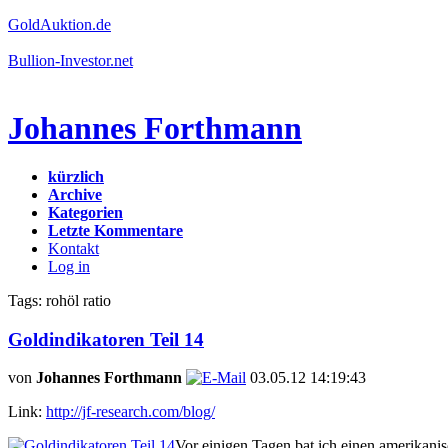
GoldAuktion.de
Bullion-Investor.net
Johannes Forthmann
kürzlich
Archive
Kategorien
Letzte Kommentare
Kontakt
Log in
Tags: rohöl ratio
Goldindikatoren Teil 14
von
Johannes Forthmann
03.05.12 14:19:43
Link:
http://jf-research.com/blog/
Vor einigen Tagen bat ich einen amerikanis