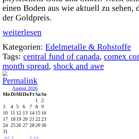
einen Boden aus wie aktuell zu sehen, 
der Goldpreis.
weiterlesen
Kategorien:
Edelmetalle & Rohstoffe
Tags:
central fund of canada
,
comex co
month spread
,
shock and awe
August 2026
Mo
Di
Mi
Do
Fr
Sa
So
1
2
3
4
5
6
7
8
9
10
11
12
13
14
15
16
17
18
19
20
21
22
23
24
25
26
27
28
29
30
31
<<
<
>
>>