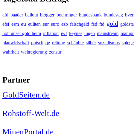
afd
baader
bailout
blogger
boehringer
bundesbank
bundestag
bver
gold
eu
efsf
esm
euliten
eur
euro
ezb
falschgeld
fed
ftd
goldst
holt unser gold heim
inflation
iwf
keynes
lügen
mainstream
manipu
planwirtschaft
putsch
qe
rettung
schäuble
silber
sozialismus
spiege
wahrheit
weltregierung
zensur
Partner
GoldSeiten.de
Rohstoff-Welt.de
MinenPortal.de