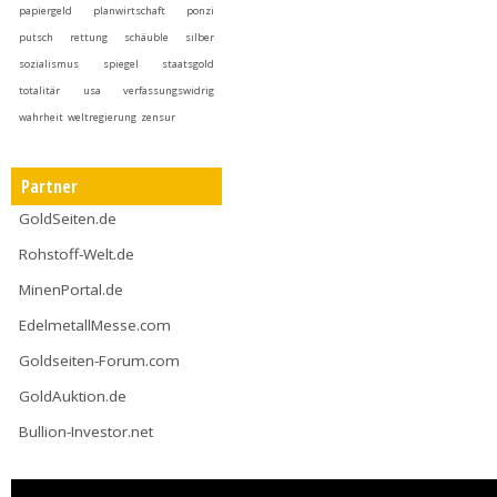
papiergeld
planwirtschaft
ponzi
putsch
rettung
schäuble
silber
sozialismus
spiegel
staatsgold
totalitär
usa
verfassungswidrig
wahrheit
weltregierung
zensur
Partner
GoldSeiten.de
Rohstoff-Welt.de
MinenPortal.de
EdelmetallMesse.com
Goldseiten-Forum.com
GoldAuktion.de
Bullion-Investor.net