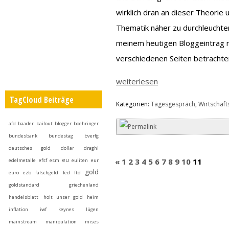
wirklich dran an dieser Theorie
Thematik näher zu durchleuchten
meinem heutigen Bloggeintrag n
verschiedenen Seiten betrachte
weiterlesen
TagCloud Beiträge
Kategorien:
Tagesgespräch
,
Wirtschafts
afd
baader
bailout
blogger
boehringer
bundesbank
bundestag
bverfg
deutsches gold
dollar
draghi
eu
«
1
2
3
4
5
6
7
8
9
10
11
edelmetalle
efsf
esm
euliten
eur
gold
euro
ezb
falschgeld
fed
ftd
goldstandard
griechenland
handelsblatt
holt unser gold heim
inflation
iwf
keynes
lügen
mainstream
manipulation
mises