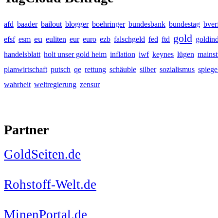
afd
baader
bailout
blogger
boehringer
bundesbank
bundestag
bver
gold
eu
efsf
esm
euliten
eur
euro
ezb
falschgeld
fed
ftd
goldin
handelsblatt
holt unser gold heim
inflation
iwf
keynes
lügen
mains
planwirtschaft
putsch
qe
rettung
schäuble
silber
sozialismus
spiege
wahrheit
weltregierung
zensur
Partner
GoldSeiten.de
Rohstoff-Welt.de
MinenPortal.de