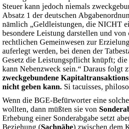
Steuer kann jedoch niemals zweckgebu
Absatz 1 der deutschen Abgabenordnun
nämlich „Geldleistungen, die NICHT ei
besondere Leistung darstellen und von 
rechtlichen Gemeinwesen zur Erzielun
auferlegt werden, bei denen der Tatbesta
Gesetz die Leistungspflicht knüpft; d
kann Nebenzweck sein.“ Daraus folgt 
zweckgebundene Kapitaltransaktionss
nicht geben kann.
Si tacuisses, philos
Wenn die BGE-Befürworter eine solch
wollten, dann müßten sie von
Sondera
Erhebung einer Sonderabgabe setzt aber
Beziehung (
Sachnähe
) zwischen dem K