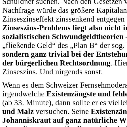
Schuldner suchen. Nach den Gesetzen 
Nachfrage würde das größere Kapitala
Zinseszinseffekt zinssenkend entgegen
Zinseszins-Problems liegt also nicht 
sozialistischen Schwundgeldtheorien
„fließende Geld“ des „Plan B“ der sog.
sondern ganz trivial bei der Entstehu
der bürgerlichen Rechtsordnung
. Hie
Zinseszins. Und nirgends sonst.
Wenn es dem Schweizer Fernsehmoderat
irgendwelche
Existenzängste und feh
(ab 33. Minute), dann sollte er es viell
und Malz
versuchen. Seine
Existenzän
Johanniskraut auf ganz natürliche We