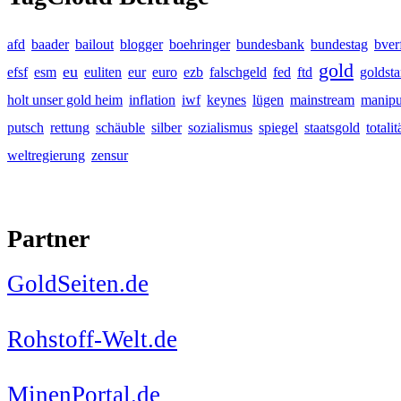
afd
baader
bailout
blogger
boehringer
bundesbank
bundestag
bver
gold
eu
efsf
esm
euliten
eur
euro
ezb
falschgeld
fed
ftd
goldst
holt unser gold heim
inflation
iwf
keynes
lügen
mainstream
manipu
putsch
rettung
schäuble
silber
sozialismus
spiegel
staatsgold
totalit
weltregierung
zensur
Partner
GoldSeiten.de
Rohstoff-Welt.de
MinenPortal.de