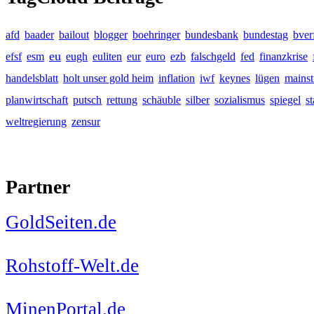
afd
baader
bailout
blogger
boehringer
bundesbank
bundestag
bver
eu
efsf
esm
eugh
euliten
eur
euro
ezb
falschgeld
fed
finanzkrise
handelsblatt
holt unser gold heim
inflation
iwf
keynes
lügen
mains
planwirtschaft
putsch
rettung
schäuble
silber
sozialismus
spiegel
s
weltregierung
zensur
Partner
GoldSeiten.de
Rohstoff-Welt.de
MinenPortal.de