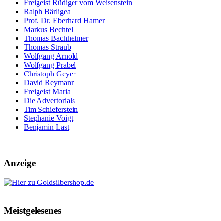
Freigeist Rüdiger vom Weisenstein
Ralph Bärligea
Prof. Dr. Eberhard Hamer
Markus Bechtel
Thomas Bachheimer
Thomas Straub
Wolfgang Arnold
Wolfgang Prabel
Christoph Geyer
David Reymann
Freigeist Maria
Die Advertorials
Tim Schieferstein
Stephanie Voigt
Benjamin Last
Anzeige
Meistgelesenes