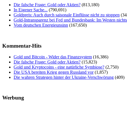
Die falsche Frage: Gold oder Aktien?
(813,180)
In Eigener Sache...
(790,691)
Goldpreis: Auch durch saisonale Einflüsse nicht zu stoppen
(34
Gold-Intransparenz bei Fed und Bundesbank: Im Westen nicht
Vom deutschen Energieunsinn
(167,650)
Kommentar-Hits
Gold und Bitcoin - Wider das Finanzsystem
(16,386)
Die falsche Frage: Gold oder Aktien?
(15,823)
Gold und Kryptocoins - eine natürliche Symbiose?
(2,750)
Die USA bereiten Krieg gegen Russland vor
(1,857)
Die wahren Strategen hinter der Ukraine-Verschwörung
(409)
Werbung