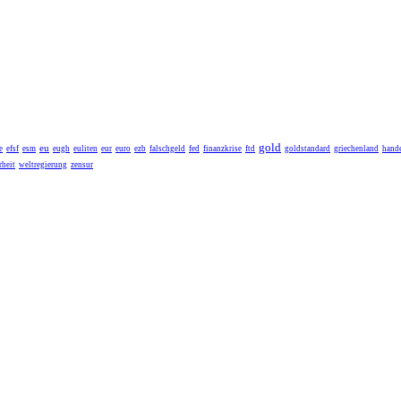
gold
eu
e
efsf
esm
eugh
euliten
eur
euro
ezb
falschgeld
fed
finanzkrise
ftd
goldstandard
griechenland
hande
heit
weltregierung
zensur