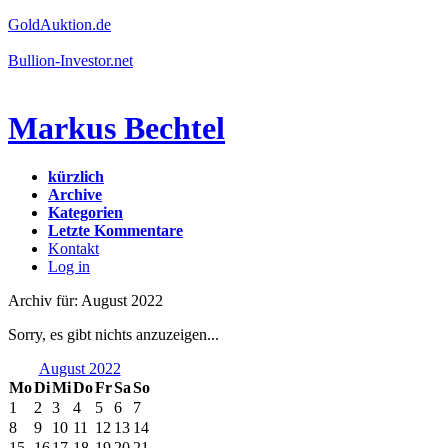
GoldAuktion.de
Bullion-Investor.net
Markus Bechtel
kürzlich
Archive
Kategorien
Letzte Kommentare
Kontakt
Log in
Archiv für: August 2022
Sorry, es gibt nichts anzuzeigen...
August 2022
Mo
Di
Mi
Do
Fr
Sa
So
1
2
3
4
5
6
7
8
9
10
11
12
13
14
15
16
17
18
19
20
21