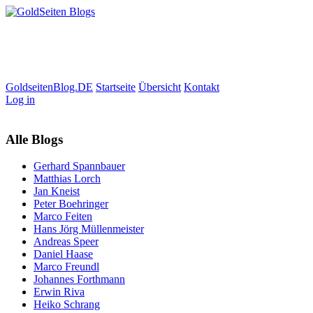
GoldseitenBlog.DE
Startseite
Übersicht
Kontakt
Log in
Alle Blogs
Gerhard Spannbauer
Matthias Lorch
Jan Kneist
Peter Boehringer
Marco Feiten
Hans Jörg Müllenmeister
Andreas Speer
Daniel Haase
Marco Freundl
Johannes Forthmann
Erwin Riva
Heiko Schrang