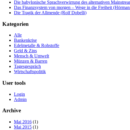
Die babylonische Sprachverwirrung des alternativen Mainstre
Das Finanzsystem von morgen – Wege in die Freiheit (Hörman
Die Tragik der Allmende (Rolf Dobelli)
Kategorien
Alle
Bankenkrise
Edelmetalle & Rohstoffe
Geld & Zins
Mensch & Umwelt
Münzen & Barren
Tagesgespräch
Wirtschaftspolitik
User tools
Login
Admin
Archive
Mai 2016
(1)
Mai 2015
(1)