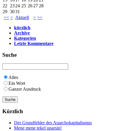
22
23
24
25
26
27
28
29
30
31
<<
<
Aktuell
>
>>
kürzlich
Archive
Kategorien
Letzte Kommentare
Suche
Alles
Ein Wort
Ganzer Ausdruck
Kürzlich
Der Grundfehler des Anarchokapitalismus
Mene mene tekel uparsin!