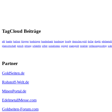
TagCloud Beiträge
afd
baader
bailout
blogger
boehringer
bundesbank
bundestag
bverfg
deutsches gold
dollar
draghi
edelmetall
planwirtschaft
putsch
rettung
schäuble
silber
sozialismus
spiegel
staatsgold
totalitär
verfassungswidrig
wahr
Partner
GoldSeiten.de
Rohstoff-Welt.de
MinenPortal.de
EdelmetallMesse.com
Goldseiten-Forum.com