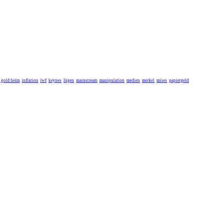
r gold heim
inflation
iwf
keynes
lügen
mainstream
manipulation
medien
merkel
mises
papiergeld