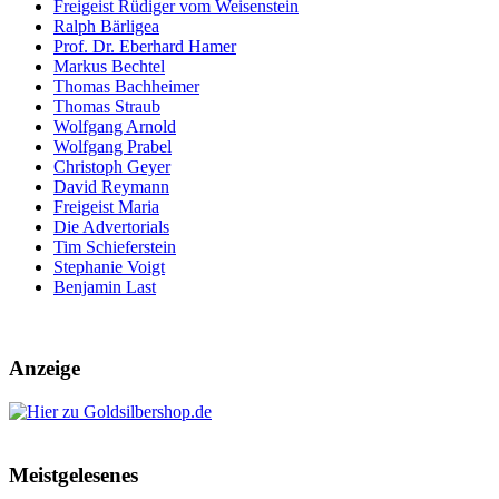
Freigeist Rüdiger vom Weisenstein
Ralph Bärligea
Prof. Dr. Eberhard Hamer
Markus Bechtel
Thomas Bachheimer
Thomas Straub
Wolfgang Arnold
Wolfgang Prabel
Christoph Geyer
David Reymann
Freigeist Maria
Die Advertorials
Tim Schieferstein
Stephanie Voigt
Benjamin Last
Anzeige
Meistgelesenes