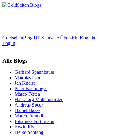
GoldseitenBlog.DE
Startseite
Übersicht
Kontakt
Log in
Alle Blogs
Gerhard Spannbauer
Matthias Lorch
Jan Kneist
Peter Boehringer
Marco Feiten
Hans Jörg Müllenmeister
Andreas Speer
Daniel Haase
Marco Freundl
Johannes Forthmann
Erwin Riva
Heiko Schrang