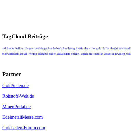
TagCloud Beiträge
afd
baader
bailout
blogger
boehringer
bundesbank
bundestag
bverfg
deutsches gold
dollar
draghi
edelmetall
planwirtschaft
putsch
rettung
schäuble
silber
sozialismus
spiegel
staatsgold
totalitär
verfassungswidrig
wahr
Partner
GoldSeiten.de
Rohstoff-Welt.de
MinenPortal.de
EdelmetallMesse.com
Goldseiten-Forum.com