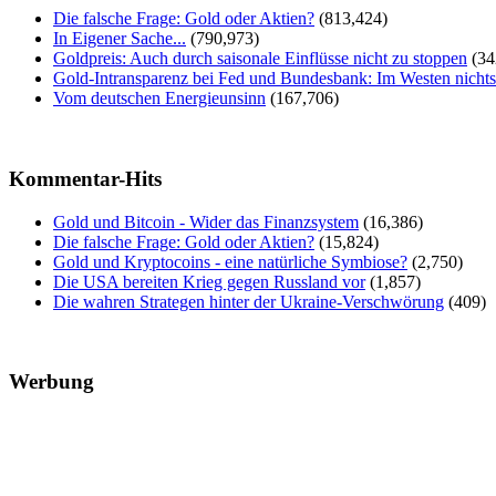
Die falsche Frage: Gold oder Aktien?
(813,424)
In Eigener Sache...
(790,973)
Goldpreis: Auch durch saisonale Einflüsse nicht zu stoppen
(34
Gold-Intransparenz bei Fed und Bundesbank: Im Westen nicht
Vom deutschen Energieunsinn
(167,706)
Kommentar-Hits
Gold und Bitcoin - Wider das Finanzsystem
(16,386)
Die falsche Frage: Gold oder Aktien?
(15,824)
Gold und Kryptocoins - eine natürliche Symbiose?
(2,750)
Die USA bereiten Krieg gegen Russland vor
(1,857)
Die wahren Strategen hinter der Ukraine-Verschwörung
(409)
Werbung