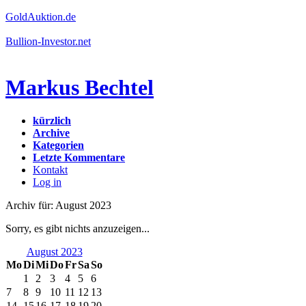
GoldAuktion.de
Bullion-Investor.net
Markus Bechtel
kürzlich
Archive
Kategorien
Letzte Kommentare
Kontakt
Log in
Archiv für: August 2023
Sorry, es gibt nichts anzuzeigen...
August 2023
Mo
Di
Mi
Do
Fr
Sa
So
1
2
3
4
5
6
7
8
9
10
11
12
13
14
15
16
17
18
19
20