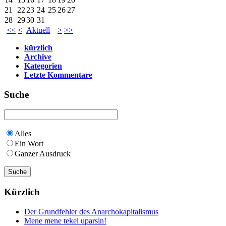
21
22
23
24
25
26
27
28
29
30
31
<<
<
Aktuell
>
>>
kürzlich
Archive
Kategorien
Letzte Kommentare
Suche
Alles
Ein Wort
Ganzer Ausdruck
Kürzlich
Der Grundfehler des Anarchokapitalismus
Mene mene tekel uparsin!