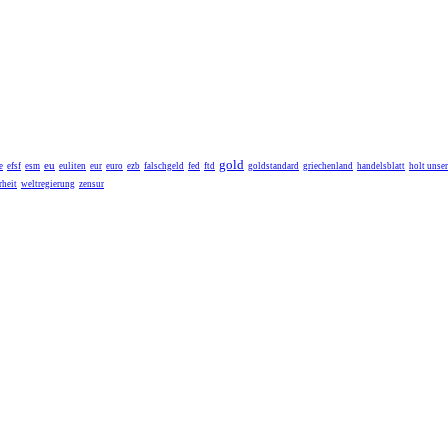
gold
eu
e
efsf
esm
euliten
eur
euro
ezb
falschgeld
fed
ftd
goldstandard
griechenland
handelsblatt
holt unse
heit
weltregierung
zensur