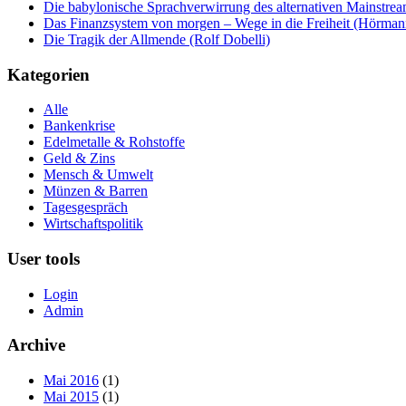
Die babylonische Sprachverwirrung des alternativen Mainstre
Das Finanzsystem von morgen – Wege in die Freiheit (Hörman
Die Tragik der Allmende (Rolf Dobelli)
Kategorien
Alle
Bankenkrise
Edelmetalle & Rohstoffe
Geld & Zins
Mensch & Umwelt
Münzen & Barren
Tagesgespräch
Wirtschaftspolitik
User tools
Login
Admin
Archive
Mai 2016
(1)
Mai 2015
(1)