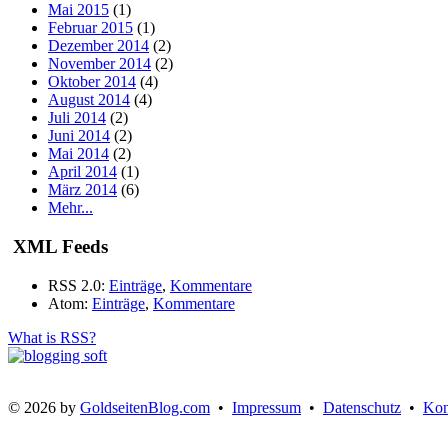
Mai 2015
(1)
Februar 2015
(1)
Dezember 2014
(2)
November 2014
(2)
Oktober 2014
(4)
August 2014
(4)
Juli 2014
(2)
Juni 2014
(2)
Mai 2014
(2)
April 2014
(1)
März 2014
(6)
Mehr...
XML Feeds
RSS 2.0:
Einträge
,
Kommentare
Atom:
Einträge
,
Kommentare
What is RSS?
© 2026 by
GoldseitenBlog.com
•
Impressum
•
Datenschutz
•
Kon