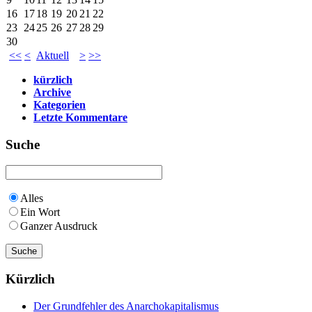
16
17
18
19
20
21
22
23
24
25
26
27
28
29
30
<<
<
Aktuell
>
>>
kürzlich
Archive
Kategorien
Letzte Kommentare
Suche
Alles
Ein Wort
Ganzer Ausdruck
Kürzlich
Der Grundfehler des Anarchokapitalismus