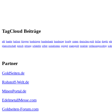
TagCloud Beiträge
afd
baader
bailout
blogger
boehringer
bundesbank
bundestag
bverfg
comex
deutsches gold
dollar
draghi
ede
planwirtschaft
putsch
rettung
schäuble
silber
sozialismus
spiegel
staatsgold
totalitär
verfassungswidrig
wahr
Partner
GoldSeiten.de
Rohstoff-Welt.de
MinenPortal.de
EdelmetallMesse.com
Goldseiten-Forum.com