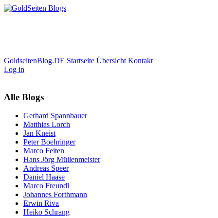
GoldseitenBlog.DE
Startseite
Übersicht
Kontakt
Log in
Alle Blogs
Gerhard Spannbauer
Matthias Lorch
Jan Kneist
Peter Boehringer
Marco Feiten
Hans Jörg Müllenmeister
Andreas Speer
Daniel Haase
Marco Freundl
Johannes Forthmann
Erwin Riva
Heiko Schrang