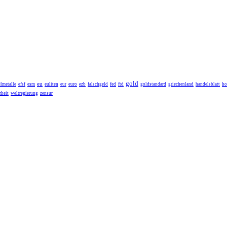
gold
eu
lmetalle
efsf
esm
euliten
eur
euro
ezb
falschgeld
fed
ftd
goldstandard
griechenland
handelsblatt
ho
heit
weltregierung
zensur