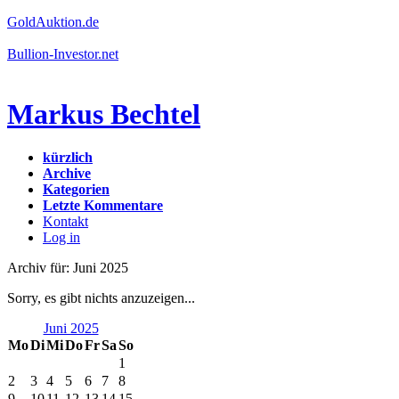
GoldAuktion.de
Bullion-Investor.net
Markus Bechtel
kürzlich
Archive
Kategorien
Letzte Kommentare
Kontakt
Log in
Archiv für: Juni 2025
Sorry, es gibt nichts anzuzeigen...
Juni 2025
Mo
Di
Mi
Do
Fr
Sa
So
1
2
3
4
5
6
7
8
9
10
11
12
13
14
15