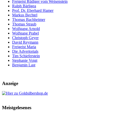
Freigeist Rüdiger vom Weisenstein
Ralph Bärligea
Prof. Dr. Eberhard Hamer
Markus Bechtel
Thomas Bachheimer
Thomas Straub
Wolfgang Arnold
Wolfgang Prabel
Christoph Geyer
David Reymann
Freigeist Maria
Die Advertorials
Tim Schieferstein
Stephanie Voigt
Benjamin Last
Anzeige
Meistgelesenes