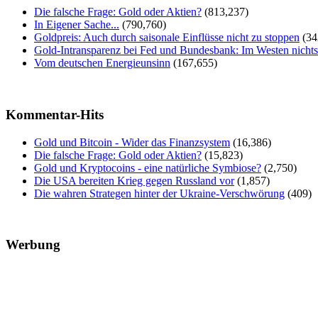
Die falsche Frage: Gold oder Aktien?
(813,237)
In Eigener Sache...
(790,760)
Goldpreis: Auch durch saisonale Einflüsse nicht zu stoppen
(34
Gold-Intransparenz bei Fed und Bundesbank: Im Westen nicht
Vom deutschen Energieunsinn
(167,655)
Kommentar-Hits
Gold und Bitcoin - Wider das Finanzsystem
(16,386)
Die falsche Frage: Gold oder Aktien?
(15,823)
Gold und Kryptocoins - eine natürliche Symbiose?
(2,750)
Die USA bereiten Krieg gegen Russland vor
(1,857)
Die wahren Strategen hinter der Ukraine-Verschwörung
(409)
Werbung