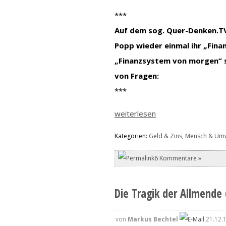
***
Auf dem sog. Quer-Denken.T
Popp wieder einmal ihr „Fin
„Finanzsystem von morgen“ st
von Fragen:
***
weiterlesen
Kategorien:
Geld & Zins
,
Mensch & Umw
6 Kommentare »
Die Tragik der Allmende 
von
Markus Bechtel
21.12.