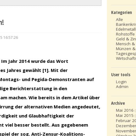
Kategorien
Alle
n!
Bankenkri
Edelmetal
Rohstoffe
15 16:57:26
Geld & Zi
Mensch &
Münzen &
Tagesges
Wirtschafts
. Im Jahr 2014 wurde das Wort
s Jahres gewählt [1]. Mit der
User tools
 Montags- und Pegida-Demonstranten auf
Login
Admin
ndige Berichterstattung in den
m machen. Wie bereits in dem Artikel über
Archive
irrung der alternativen Medien angedeutet,
Mai 2016
rdigkeit und Glaubhaftigkeit der
Mai 2015
Februar 2
ht viel besser bestellt. Aus gegebenem
Dezember
November
piel der sog. Anti-Zensur-Koalitions-