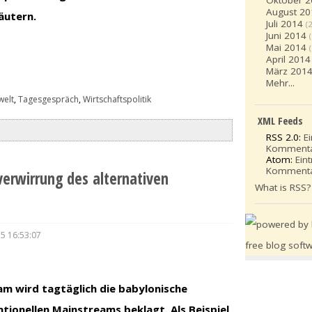
Oktober 
August 20
äutern.
Juli 2014
(2
Juni 2014
Mai 2014
April 2014
März 201
Mehr...
elt
,
Tagesgespräch
,
Wirtschaftspolitik
XML Feeds
RSS 2.0:
E
Komment
Atom:
Ein
Komment
verwirrung des alternativen
What is RSS?
15 16:53:07
am wird tagtäglich die babylonische
ionellen Mainstreams beklagt. Als Beispiel