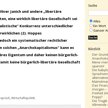
Suche
iver Janich und andere „libertäre
n, eine wirklich libertäre Gesellschaft sei
Alles
alistische“ Konkurrenz unterschiedlicher
Ein Wort
Ganzer A
wirklichen (2). Hoppes
jedoch ein systematischer rechtlicher
m solchen „Anarchokapitalismus“ kann es
Kürzlich
Der Grund
täres Eigentum und daher keinen bürgerlich-
Anarchoka
amit keine bürgerlich-libertäre Gesellschaft
Mene men
uparsin!
Die babyl
Sprachver
alternativ
Mainstre
Das Finan
morgen – 
Freiheit (
Popp)?
espräch
,
Wirtschaftspolitik
Die Tragik
Allmende (