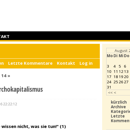
TAKT
August 
Mo
Di
Mi
Do
en
Letzte Kommentare
Kontakt
Log in
3
4
5
6
10
11
12
13
.
14
»
17
18
19
20
24
25
26
27
31
rchokapitalismus
<<
<
kürzlich
16 22:22:12
Archive
Kategori
Letzte
Kommen
 wissen nicht, was sie tun!" (1)