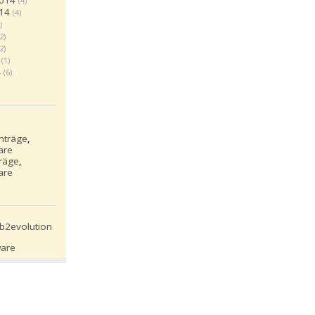
2014
(4)
14
(4)
)
(2)
(2)
(1)
4
(6)
inträge
,
are
träge
,
are