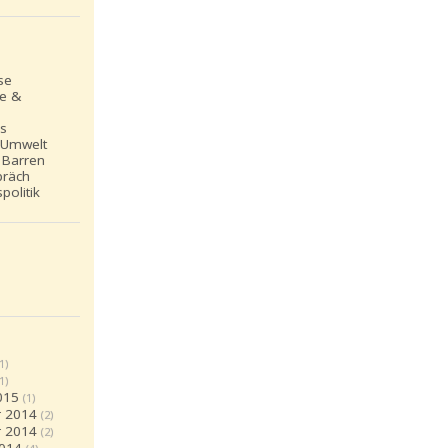
se
le &
ns
 Umwelt
 Barren
präch
politik
(1)
(1)
015
(1)
 2014
(2)
 2014
(2)