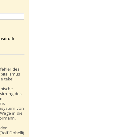
usdruck
fehler des
pitalismus
e tekel
onische
wirrung des
en
ams
zsystem von
Wege in die
Hörmann,
 der
Rolf Dobelli)