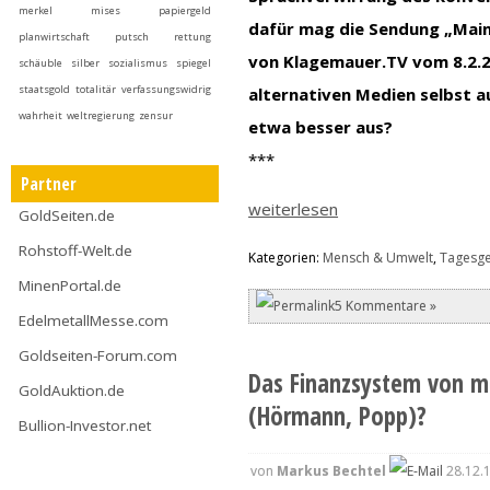
merkel
mises
papiergeld
dafür mag die Sendung „Mai
planwirtschaft
putsch
rettung
von Klagemauer.TV vom 8.2.20
schäuble
silber
sozialismus
spiegel
staatsgold
totalitär
verfassungswidrig
alternativen Medien selbst a
wahrheit
weltregierung
zensur
etwa besser aus?
***
Partner
weiterlesen
GoldSeiten.de
Rohstoff-Welt.de
Kategorien:
Mensch & Umwelt
,
Tagesg
MinenPortal.de
5 Kommentare »
EdelmetallMesse.com
Goldseiten-Forum.com
Das Finanzsystem von mo
GoldAuktion.de
(Hörmann, Popp)?
Bullion-Investor.net
von
Markus Bechtel
28.12.