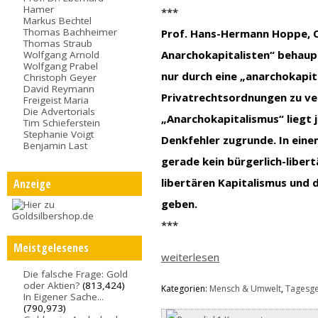
Hamer
***
Markus Bechtel
Thomas Bachheimer
Prof. Hans-Hermann Hoppe, Ol
Thomas Straub
Anarchokapitalisten“ behaupte
Wolfgang Arnold
Wolfgang Prabel
nur durch eine „anarchokapit
Christoph Geyer
David Reymann
Privatrechtsordnungen zu ver
Freigeist Maria
Die Advertorials
„Anarchokapitalismus“ liegt 
Tim Schieferstein
Stephanie Voigt
Denkfehler zugrunde. In eine
Benjamin Last
gerade kein bürgerlich-liber
libertären Kapitalismus und d
Anzeige
geben.
***
Meistgelesenes
weiterlesen
Die falsche Frage: Gold
oder Aktien?
(813,424)
Kategorien:
Mensch & Umwelt
,
Tagesg
In Eigener Sache...
(790,973)