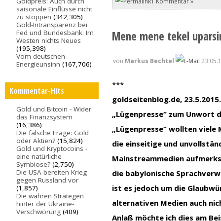
Goldpreis: Auch durch
1 Kommentar »
saisonale Einflüsse nicht
zu stoppen
(342,305)
Gold-Intransparenz bei
Fed und Bundesbank: Im
Mene mene tekel uparsi
Westen nichts Neues
(195,398)
Vom deutschen
von
Markus Bechtel
23.05.
Energieunsinn
(167,706)
***
Kommentar-Hits
goldseitenblog.de, 23.5.2015
Gold und Bitcoin - Wider
„Lügenpresse“ zum Unwort de
das Finanzsystem
(16,386)
„Lügenpresse“ wollten viele
Die falsche Frage: Gold
oder Aktien?
(15,824)
die einseitige und unvollstä
Gold und Kryptocoins -
eine natürliche
Mainstreammedien aufmerksa
Symbiose?
(2,750)
Die USA bereiten Krieg
die babylonische Sprachverw
gegen Russland vor
ist es jedoch um die Glaubwü
(1,857)
Die wahren Strategen
alternativen Medien auch nic
hinter der Ukraine-
Verschwörung
(409)
Anlaß möchte ich dies am Beis