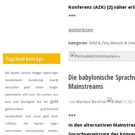
Konferenz (AZK) [2] näher erl
***
weiterlesen
Kategorien:
Geld & Zins
,
Mensch & Umw
3 Kommentare »
TagCloud Beiträge
afd
baader
bailout
blogger
boehringer
Die babylonische Sprach
bundesbank
bundestag
bverfg
Mainstreams
deutsches gold
dollar
draghi
eu
edelmetalle
efsf
esm
euliten
eur
gold
von
Markus Bechtel
15.02.
euro
ezb
falschgeld
fed
ftd
goldstandard
griechenland
***
handelsblatt
holt unser gold heim
inflation
iwf
keynes
lügen
In den alternativen Mainstre
mainstream
manipulation
medien
Sprachverwirrung des konvent