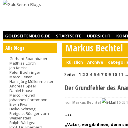
GOLDSEITENBLOG.DE
STARTSEITE
ÜBERSICHT
KON
Markus Bechtel
Alle Blogs
Gerhard Spannbauer
kürzlich
Archive
Kategori
Matthias Lorch
Jan Kneist
Peter Boehringer
Seiten:
1
2
3
4
5
6
7
8
9
10
11
..
Marco Feiten
Hans Jörg Müllenmeister
Andreas Speer
Der Grundfehler des Ana
Daniel Haase
Marco Freundl
Johannes Forthmann
von
Markus Bechtel
16.05.
Erwin Riva
Heiko Schrang
Freigeist Rüdiger vom
***
Weisenstein
Ralph Bärligea
„Vater, vergib ihnen, denn sie
Prof. Dr. Eberhard