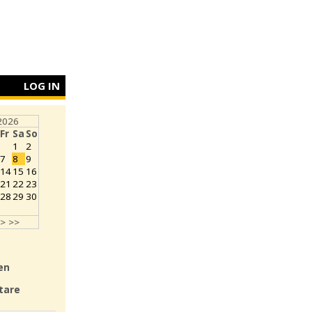
LOG IN
2026
Fr
Sa
So
1
2
7
8
9
14
15
16
21
22
23
28
29
30
>
>>
en
tare