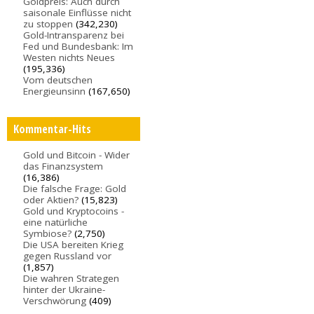
Goldpreis: Auch durch
saisonale Einflüsse nicht
zu stoppen
(342,230)
Gold-Intransparenz bei
Fed und Bundesbank: Im
Westen nichts Neues
(195,336)
Vom deutschen
Energieunsinn
(167,650)
Kommentar-Hits
Gold und Bitcoin - Wider
das Finanzsystem
(16,386)
Die falsche Frage: Gold
oder Aktien?
(15,823)
Gold und Kryptocoins -
eine natürliche
Symbiose?
(2,750)
Die USA bereiten Krieg
gegen Russland vor
(1,857)
Die wahren Strategen
hinter der Ukraine-
Verschwörung
(409)