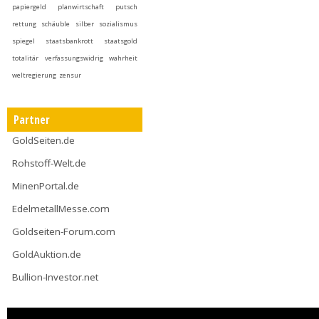
papiergeld
planwirtschaft
putsch
rettung
schäuble
silber
sozialismus
spiegel
staatsbankrott
staatsgold
totalitär
verfassungswidrig
wahrheit
weltregierung
zensur
Partner
GoldSeiten.de
Rohstoff-Welt.de
MinenPortal.de
EdelmetallMesse.com
Goldseiten-Forum.com
GoldAuktion.de
Bullion-Investor.net