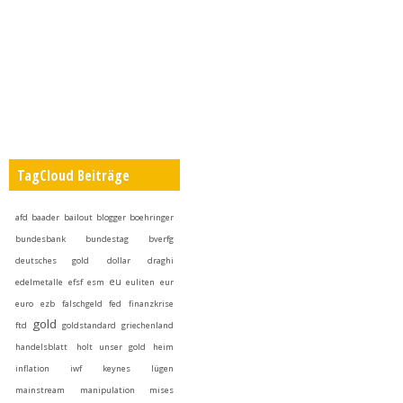
TagCloud Beiträge
afd
baader
bailout
blogger
boehringer
bundesbank
bundestag
bverfg
deutsches gold
dollar
draghi
eu
edelmetalle
efsf
esm
euliten
eur
euro
ezb
falschgeld
fed
finanzkrise
gold
ftd
goldstandard
griechenland
handelsblatt
holt unser gold heim
inflation
iwf
keynes
lügen
mainstream
manipulation
mises