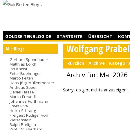
GOLDSEITENBLOG.DE
STARTSEITE
ÜBERSICHT
KON
Wolfgang Prabel
Alle Blogs
Gerhard Spannbauer
kürzlich
Archive
Kategori
Matthias Lorch
Jan Kneist
Archiv für: Mai 2026
Peter Boehringer
Marco Feiten
Hans Jörg Müllenmeister
Andreas Speer
Sorry, es gibt nichts anzuzeigen...
Daniel Haase
Marco Freundl
Johannes Forthmann
Erwin Riva
Heiko Schrang
Freigeist Rüdiger vom
Weisenstein
Ralph Bärligea
Prof. Dr. Eberhard