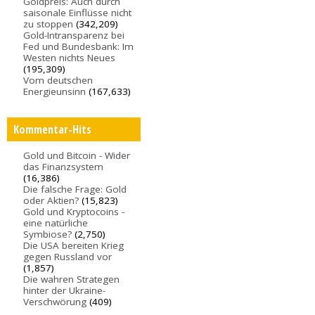
Goldpreis: Auch durch
saisonale Einflüsse nicht
zu stoppen
(342,209)
Gold-Intransparenz bei
Fed und Bundesbank: Im
Westen nichts Neues
(195,309)
Vom deutschen
Energieunsinn
(167,633)
Kommentar-Hits
Gold und Bitcoin - Wider
das Finanzsystem
(16,386)
Die falsche Frage: Gold
oder Aktien?
(15,823)
Gold und Kryptocoins -
eine natürliche
Symbiose?
(2,750)
Die USA bereiten Krieg
gegen Russland vor
(1,857)
Die wahren Strategen
hinter der Ukraine-
Verschwörung
(409)