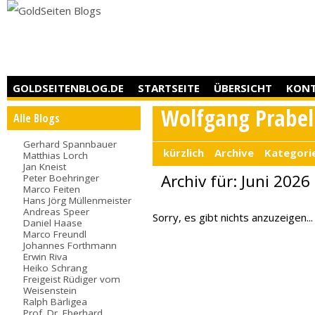
GOLDSEITENBLOG.DE
STARTSEITE
ÜBERSICHT
KON
Wolfgang Prabel
Alle Blogs
Gerhard Spannbauer
kürzlich
Archive
Kategori
Matthias Lorch
Jan Kneist
Archiv für: Juni 2026
Peter Boehringer
Marco Feiten
Hans Jörg Müllenmeister
Andreas Speer
Sorry, es gibt nichts anzuzeigen...
Daniel Haase
Marco Freundl
Johannes Forthmann
Erwin Riva
Heiko Schrang
Freigeist Rüdiger vom
Weisenstein
Ralph Bärligea
Prof. Dr. Eberhard