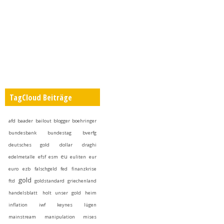
TagCloud Beiträge
afd
baader
bailout
blogger
boehringer
bundesbank
bundestag
bverfg
deutsches gold
dollar
draghi
eu
edelmetalle
efsf
esm
euliten
eur
euro
ezb
falschgeld
fed
finanzkrise
gold
ftd
goldstandard
griechenland
handelsblatt
holt unser gold heim
inflation
iwf
keynes
lügen
mainstream
manipulation
mises