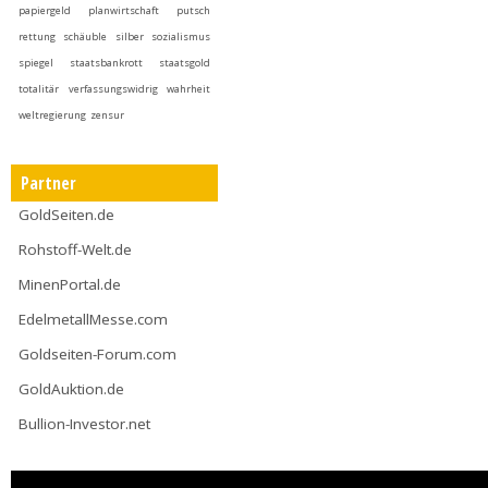
papiergeld
planwirtschaft
putsch
rettung
schäuble
silber
sozialismus
spiegel
staatsbankrott
staatsgold
totalitär
verfassungswidrig
wahrheit
weltregierung
zensur
Partner
GoldSeiten.de
Rohstoff-Welt.de
MinenPortal.de
EdelmetallMesse.com
Goldseiten-Forum.com
GoldAuktion.de
Bullion-Investor.net