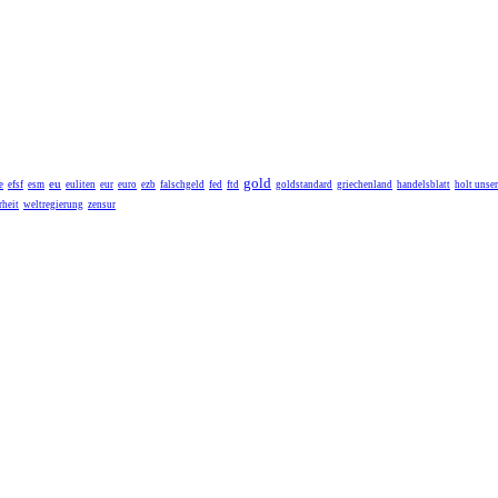
gold
eu
e
efsf
esm
euliten
eur
euro
ezb
falschgeld
fed
ftd
goldstandard
griechenland
handelsblatt
holt unse
heit
weltregierung
zensur