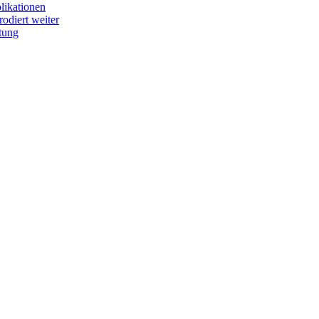
plikationen
odiert weiter
tung