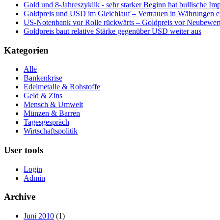
Gold und 8-Jahreszyklik - sehr starker Beginn hat bullische Im
Goldpreis und USD im Gleichlauf – Vertrauen in Währungen er
US-Notenbank vor Rolle rückwärts – Goldpreis vor Neubewer
Goldpreis baut relative Stärke gegenüber USD weiter aus
Kategorien
Alle
Bankenkrise
Edelmetalle & Rohstoffe
Geld & Zins
Mensch & Umwelt
Münzen & Barren
Tagesgespräch
Wirtschaftspolitik
User tools
Login
Admin
Archive
Juni 2010
(1)