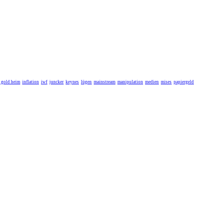
r gold heim
inflation
iwf
juncker
keynes
lügen
mainstream
manipulation
medien
mises
papiergeld