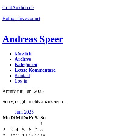
GoldAuktion.de
Bullion-Investor.net
Andreas Speer
kürzlich
Archive
Kategorien
Letzte Kommentare
Kontakt
Log in
Archiv für: Juni 2025
Sorry, es gibt nichts anzuzeigen...
Juni 2025
Mo
Di
Mi
Do
Fr
Sa
So
1
2
3
4
5
6
7
8
9
10
11
12
13
14
15