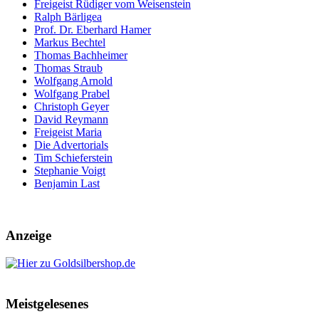
Freigeist Rüdiger vom Weisenstein
Ralph Bärligea
Prof. Dr. Eberhard Hamer
Markus Bechtel
Thomas Bachheimer
Thomas Straub
Wolfgang Arnold
Wolfgang Prabel
Christoph Geyer
David Reymann
Freigeist Maria
Die Advertorials
Tim Schieferstein
Stephanie Voigt
Benjamin Last
Anzeige
Meistgelesenes