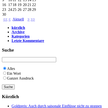
16
17
18
19
20
21
22
23
24
25
26
27
28
29
30
<<
<
Aktuell
>
>>
kürzlich
Archive
Kategorien
Letzte Kommentare
Suche
Alles
Ein Wort
Ganzer Ausdruck
Kürzlich
Goldpreis: Auch durch saisonale Einflüsse nicht zu stoppen