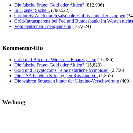
Die falsche Frage: Gold oder Aktien?
(812,906)
In Eigener Sache...
(790,522)
Goldpreis: Auch durch saisonale Einflüsse nicht zu stoppen
(34
Gold-Intransparenz bei Fed und Bundesbank: Im Westen nicht
Vom deutschen Energieunsinn
(167,624)
Kommentar-Hits
Gold und Bitcoin - Wider das Finanzsystem
(16,386)
Die falsche Frage: Gold oder Aktien?
(15,823)
Gold und Kryptocoins - eine natürliche Symbiose?
(2,750)
Die USA bereiten Krieg gegen Russland vor
(1,857)
Die wahren Strategen hinter der Ukraine-Verschwörung
(409)
Werbung