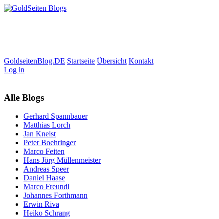
GoldseitenBlog.DE
Startseite
Übersicht
Kontakt
Log in
Alle Blogs
Gerhard Spannbauer
Matthias Lorch
Jan Kneist
Peter Boehringer
Marco Feiten
Hans Jörg Müllenmeister
Andreas Speer
Daniel Haase
Marco Freundl
Johannes Forthmann
Erwin Riva
Heiko Schrang