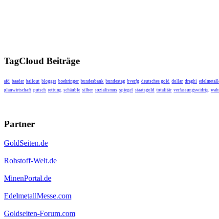
TagCloud Beiträge
afd
baader
bailout
blogger
boehringer
bundesbank
bundestag
bverfg
deutsches gold
dollar
draghi
edelmetall
planwirtschaft
putsch
rettung
schäuble
silber
sozialismus
spiegel
staatsgold
totalitär
verfassungswidrig
wahr
Partner
GoldSeiten.de
Rohstoff-Welt.de
MinenPortal.de
EdelmetallMesse.com
Goldseiten-Forum.com